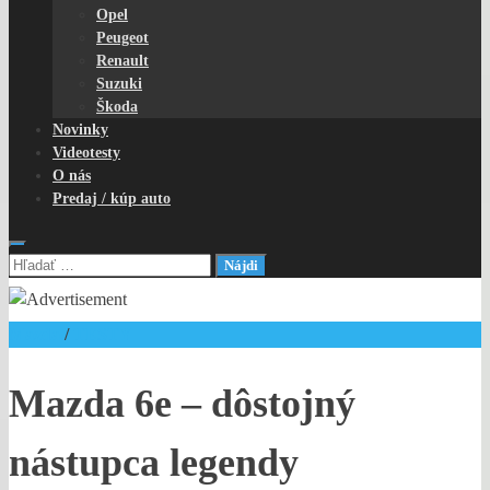
Opel
Peugeot
Renault
Suzuki
Škoda
Novinky
Videotesty
O nás
Predaj / kúp auto
Hľadať:
Mazda
/
TESTY
Mazda 6e – dôstojný
nástupca legendy