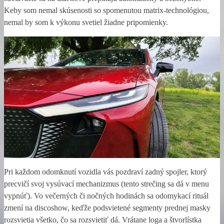
Keby som nemal skúsenosti so spomenutou matrix-technológiou,
nemal by som k výkonu svetiel žiadne pripomienky.
Pri každom odomknutí vozidla vás pozdraví zadný spojler, ktorý
precvičí svoj vysúvací mechanizmus (tento strečing sa dá v menu
vypnúť). Vo večerných či nočných hodinách sa odomykací rituál
zmení na discoshow, keďže podsvietené segmenty prednej masky
rozsvietia všetko, čo sa rozsvietiť dá. Vrátane loga a štvorlístka