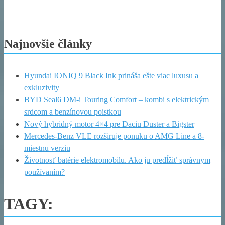
Najnovšie články
Hyundai IONIQ 9 Black Ink prináša ešte viac luxusu a
exkluzivity
BYD Seal6 DM-i Touring Comfort – kombi s elektrickým
srdcom a benzínovou poistkou
Nový hybridný motor 4×4 pre Daciu Duster a Bigster
Mercedes-Benz VLE rozširuje ponuku o AMG Line a 8-
miestnu verziu
Životnosť batérie elektromobilu. Ako ju predĺžiť správnym
používaním?
TAGY: