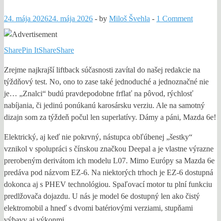
24. mája 2026
24. mája 2026
-
by
Miloš Švehla
-
1 Comment
Share
Pin It
Share
Share
Zrejme najkrajší liftback súčasnosti zavítal do našej redakcie na
týždňový test. No, ono to zase také jednoduché a jednoznačné nie
je… „Znalci“ budú pravdepodobne frflať na pôvod, rýchlosť
nabíjania, či jedinú ponúkanú karosársku verziu. Ale na samotný
dizajn som za týždeň počul len superlatívy. Dámy a páni, Mazda 6e!
Elektrický, aj keď nie pokrvný, nástupca obľúbenej „šestky“
vznikol v spolupráci s čínskou značkou Deepal a je vlastne výrazne
prerobeným derivátom ich modelu L07. Mimo Európy sa Mazda 6e
predáva pod názvom EZ-6. Na niektorých trhoch je EZ-6 dostupná
dokonca aj s PHEV technológiou. Spaľovací motor tu plní funkciu
predlžovača dojazdu. U nás je model 6e dostupný len ako čistý
elektromobil a hneď s dvomi batériovými verziami, stupňami
výbavy aj výkonmi.