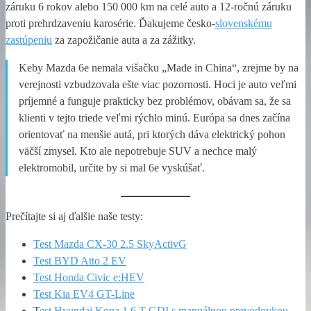
záruku 6 rokov alebo 150 000 km na celé auto a 12-ročnú záruku
proti prehrdzaveniu karosérie. Ďakujeme česko-
slovenskému
zastúpeniu
za zapožičanie auta a za zážitky.
Keby Mazda 6e nemala višačku „Made in China“, zrejme by na
verejnosti vzbudzovala ešte viac pozornosti. Hoci je auto veľmi
príjemné a funguje prakticky bez problémov, obávam sa, že sa
klienti v tejto triede veľmi rýchlo minú. Európa sa dnes začína
orientovať na menšie autá, pri ktorých dáva elektrický pohon
väčší zmysel. Kto ale nepotrebuje SUV a nechce malý
elektromobil, určite by si mal 6e vyskúšať.
Prečítajte si aj ďalšie naše testy:
Test Mazda CX-30 2.5 SkyActivG
Test BYD Atto 2 EV
Test Honda Civic e:HEV
Test Kia EV4 GT-Line
T
est Hyundai Kona 1.6 T-GDI s manuálnou prevodovkou