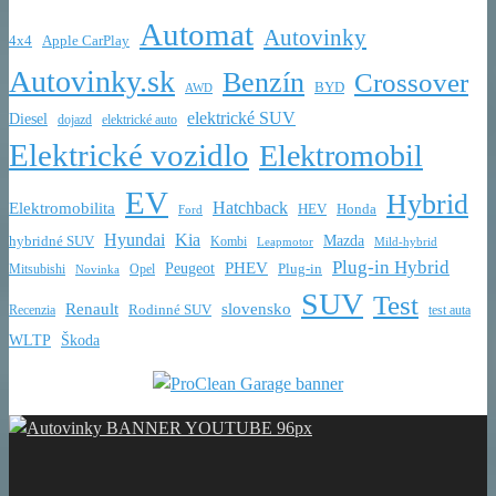
Automat
Autovinky
4x4
Apple CarPlay
Autovinky.sk
Benzín
Crossover
BYD
AWD
elektrické SUV
Diesel
dojazd
elektrické auto
Elektrické vozidlo
Elektromobil
EV
Hybrid
Hatchback
Elektromobilita
HEV
Honda
Ford
Hyundai
Kia
Mazda
hybridné SUV
Kombi
Leapmotor
Mild-hybrid
Plug-in Hybrid
PHEV
Peugeot
Mitsubishi
Opel
Plug-in
Novinka
SUV
Test
Renault
slovensko
Rodinné SUV
Recenzia
test auta
WLTP
Škoda