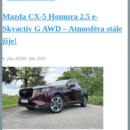
Mazda CX-5 Homura 2.5 e-
Skyactiv G AWD – Atmosféra stále
žije!
9. júla 2026
9. júla 2026