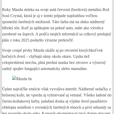
Roky Mazda strieka na svoje autá červenú (bordovú) metalízu Red
Soul Crystal, ktorá je aj v tomto prípade najdrahšou voľbou
spomedzi farebných možností. Táto farba má na slnku nádherný
hlboký tón. Keď ju aplikujete na pekné auto, máte ako výrobca
zarobené na úspech. A podľa mojich informácií sa celkový predajný
plán z roku 2025 podarilo výrazne prekročiť.
Svoje coupé prvky Mazda ukáže aj po otvorení ktorýchkoľvek
bočných dverí – chýbajú rámy okolo okien. Upúta tiež
celopresklená strecha, plná predná maska bez otvorov a výsuvný
zadný spojler fungujúci automaticky alebo manuálne.
Úplne najväčšie emócie však vyvoláva interiér. Nádherné sedačky z
brúsenej kože, tie vpredu aj vyhrievané aj vetrané. Všetko ladené do
čierno-koňakovej farby, palubná doska aj výplne dverí pasažierov
obklopia semišom v rovnakých farebných tónoch a prvé sekundy sa
len pozeráte okolo seba. Kamarát okomentoval prvý dojem slovami