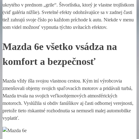
ukrytého v prednom „grile“. Štvorlístka, ktorý je vlastne trojlístkom
(viď galéria nižšie). Svetelné efekty odohrávajúce sa v zadnej časti
tiež zahrajú svoje číslo po každom príchode k autu. Niekde v menu
som videl možnosť vypnutia týchto uvítacích efektov.
Mazda 6e všetko vsádza na
komfort a bezpečnosť
Mazda vždy išla svojou vlastnou cestou. Kým iní výrobcovia
zmenšovali objemy svojich spaľovacích motorov a pridávali turbá,
Mazda trvala na svojich veľkoobjemových atmosférických
motoroch. Vyslúžila si obdiv fanúšikov aj časti odbornej verejnosti,
pretože tieto riskantné rozhodnutia sa nemuseli malej automobilke
vyplatiť.