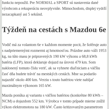
funkciu nepoužil. Pre NORMAL a SPORT sú nastavenia dané
výrobcom a rekuperáciu neovplyvníte. Mimochodom, displej vydrží
nezacapkaný asi 5 sekúnd.
Týždeň na cestách s Mazdou 6e
Vodič má za volantom 6e v každom momente pocit, že šoféruje auto
s nadpriemernými rozmermi aj hmotnosťou. Prázdne auto váži 1953
kg, na túto masu je pripravených 190 kW výkonu a 68,8 kWh
batéria (LFP), ktorá deklaruje dojazd na úrovni 479 km. Som
naklonený tomuto číslu veriť, ak sa vyhnete diaľniciam a väčšiu
časť dňa budete tráviť na mestských cestách. Mne sa podarilo
najazdiť okolo 400 km. Verziu s touto batériou viete nabíjať
maximálnym výkonom 165 kW.
Mazda ponúka aj variantu s väčšou batériou (konkrétne 80 kWh –
NCM) a dojazdom 552 km. Výrobca v tomto prípade mierne znížil
výkon elektromotora na 180 kW. Často kritizovaným parametrom