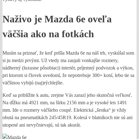
Naživo je Mazda 6e oveľa
väčšia ako na fotkách
Musím sa priznať, že keď prišla Mazda 6e na náš trh, vyskúšal som
si ju medzi prvými. Už vtedy ma zaujali vonkajšie rozmery,
nádherný (luxusne pôsobiaci) interiér, príjemný podvozok a výkon,
pri ktorom si človek uvedomí, že nepotrebuje 300+ koní, lebo tie sa
väčšinou vybijú (naj)rýchlejšie.
Keď sa priblížite k autu, zrejme Vás zarazí jeho skutočná veľkosť.
Na dĺžku má 4921 mm, na šírku 2156 mm a je vysoké len 1491
mm. Ide o rozmery väčšieho coupé. Elektrická „šestka“ je vždy
obutá na pneumatikách 245/45R19. Kolesá v blatníkoch nie sú ani
utopené ani nevyčnievajú, sú tak akurát.