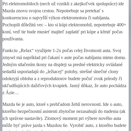
Pri elektromobiloch (nech už vznikli z akejkoľvek spolupráce) ide
Mazda znovu svojou cestou. Nepotrebuje sa pretekať s
konkurenciou o najvyšší výkon elektromotora či nabíjania.
Pochopili dôležitú vec – kto si kúpi elektromobil, nepotrebuje 400+
koní, veď tie bude musieť majiteľ zaplatiť pri kúpe a kŕmiť počas
používania.
Funkciu „Relax“ využijete 1-2x počas celej životnosti auta. Svoj
zmysel má napríklad pri čakaní v aute počas nabíjania mimo domu.
Jedným stlačením ikony na displeji sa predné elektricky ovládané
sedadlá usporiadajú do „ležiacej“ polohy, strešné slnečné clony
odokryjú oblohu a z reproduktorov budete počuť zvuk prírody či
ukľudňujúcich dažďových kvapiek. Jasný dôkaz, že auto pochádza
z Ázie…
Mazda 6e je auto, ktoré s prehľadom žehlí nerovnosti. Ide o auto,
ktorého bezpečnostní asistenti zbytočne nezasahujú do riadenia (ak
ich správne nastavíte). Zlomový moment pri výbere nového auta
môže byť práve jazda s Mazdou 6e. Vyrobiť auto, z ktorého budete