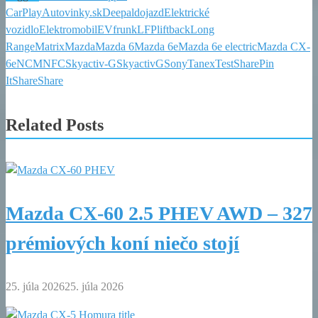
CarPlay
Autovinky.sk
Deepal
dojazd
Elektrické
vozidlo
Elektromobil
EV
frunk
LFP
liftback
Long
Range
Matrix
Mazda
Mazda 6
Mazda 6e
Mazda 6e electric
Mazda CX-
6e
NCM
NFC
Skyactiv-G
SkyactivG
Sony
Tanex
Test
Share
Pin
It
Share
Share
Related Posts
Mazda CX-60 2.5 PHEV AWD – 327
prémiových koní niečo stojí
25. júla 2026
25. júla 2026