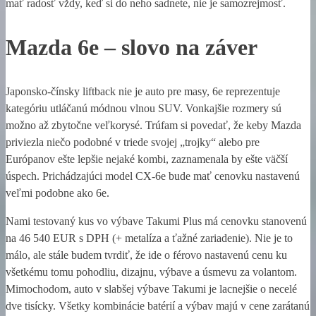
mať radosť vždy, keď si do neho sadnete, nie je samozrejmosť.
Mazda 6e – slovo na záver
Japonsko-čínsky liftback nie je auto pre masy, 6e reprezentuje
kategóriu utláčanú módnou vlnou SUV. Vonkajšie rozmery sú
možno až zbytočne veľkorysé. Trúfam si povedať, že keby Mazda
priviezla niečo podobné v triede svojej „trojky“ alebo pre
Európanov ešte lepšie nejaké kombi, zaznamenala by ešte väčší
úspech. Prichádzajúci model CX-6e bude mať cenovku nastavenú
veľmi podobne ako 6e.
Nami testovaný kus vo výbave Takumi Plus má cenovku stanovenú
na 46 540 EUR s DPH (+ metalíza a ťažné zariadenie). Nie je to
málo, ale stále budem tvrdiť, že ide o férovo nastavenú cenu ku
všetkému tomu pohodliu, dizajnu, výbave a úsmevu za volantom.
Mimochodom, auto v slabšej výbave Takumi je lacnejšie o necelé
dve tisícky. Všetky kombinácie batérií a výbav majú v cene zarátanú