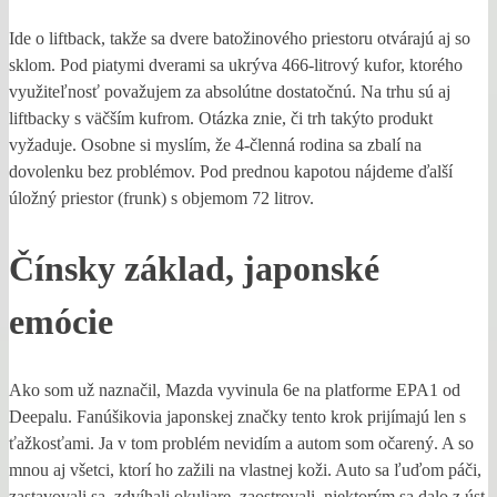
Ide o liftback, takže sa dvere batožinového priestoru otvárajú aj so
sklom. Pod piatymi dverami sa ukrýva 466-litrový kufor, ktorého
využiteľnosť považujem za absolútne dostatočnú. Na trhu sú aj
liftbacky s väčším kufrom. Otázka znie, či trh takýto produkt
vyžaduje. Osobne si myslím, že 4-členná rodina sa zbalí na
dovolenku bez problémov. Pod prednou kapotou nájdeme ďalší
úložný priestor (frunk) s objemom 72 litrov.
Čínsky základ, japonské
emócie
Ako som už naznačil, Mazda vyvinula 6e na platforme EPA1 od
Deepalu. Fanúšikovia japonskej značky tento krok prijímajú len s
ťažkosťami. Ja v tom problém nevidím a autom som očarený. A so
mnou aj všetci, ktorí ho zažili na vlastnej koži. Auto sa ľuďom páči,
zastavovali sa, zdvíhali okuliare, zaostrovali, niektorým sa dalo z úst