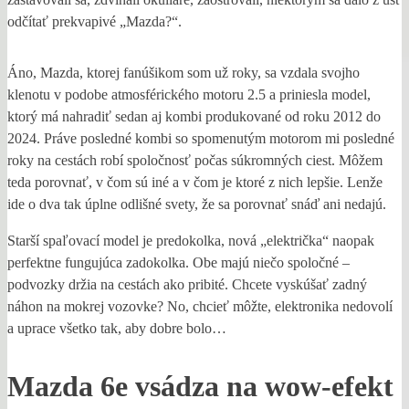
odčítať prekvapivé „Mazda?“.
Áno, Mazda, ktorej fanúšikom som už roky, sa vzdala svojho
klenotu v podobe atmosférického motoru 2.5 a priniesla model,
ktorý má nahradiť sedan aj kombi produkované od roku 2012 do
2024. Práve posledné kombi so spomenutým motorom mi posledné
roky na cestách robí spoločnosť počas súkromných ciest. Môžem
teda porovnať, v čom sú iné a v čom je ktoré z nich lepšie. Lenže
ide o dva tak úplne odlišné svety, že sa porovnať snáď ani nedajú.
Starší spaľovací model je predokolka, nová „električka“ naopak
perfektne fungujúca zadokolka. Obe majú niečo spoločné –
podvozky držia na cestách ako pribité. Chcete vyskúšať zadný
náhon na mokrej vozovke? No, chcieť môžte, elektronika nedovolí
a uprace všetko tak, aby dobre bolo…
Mazda 6e vsádza na wow-efekt