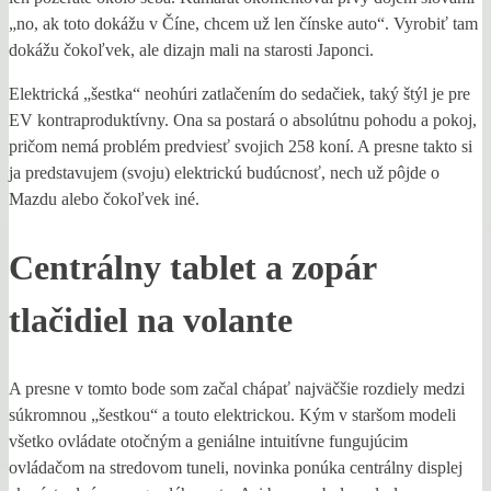
„no, ak toto dokážu v Číne, chcem už len čínske auto“. Vyrobiť tam
dokážu čokoľvek, ale dizajn mali na starosti Japonci.
Elektrická „šestka“ neohúri zatlačením do sedačiek, taký štýl je pre
EV kontraproduktívny. Ona sa postará o absolútnu pohodu a pokoj,
pričom nemá problém predviesť svojich 258 koní. A presne takto si
ja predstavujem (svoju) elektrickú budúcnosť, nech už pôjde o
Mazdu alebo čokoľvek iné.
Centrálny tablet a zopár
tlačidiel na volante
A presne v tomto bode som začal chápať najväčšie rozdiely medzi
súkromnou „šestkou“ a touto elektrickou. Kým v staršom modeli
všetko ovládate otočným a geniálne intuitívne fungujúcim
ovládačom na stredovom tuneli, novinka ponúka centrálny displej