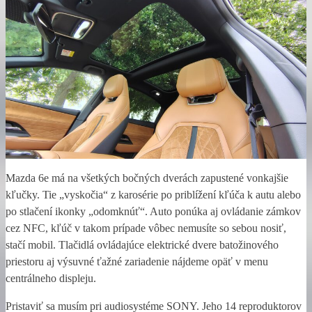
Mazda 6e má na všetkých bočných dverách zapustené vonkajšie
kľučky. Tie „vyskočia“ z karosérie po priblížení kľúča k autu alebo
po stlačení ikonky „odomknúť“. Auto ponúka aj ovládanie zámkov
cez NFC, kľúč v takom prípade vôbec nemusíte so sebou nosiť,
stačí mobil. Tlačidlá ovládajúce elektrické dvere batožinového
priestoru aj výsuvné ťažné zariadenie nájdeme opäť v menu
centrálneho displeju.
Pristaviť sa musím pri audiosystéme SONY. Jeho 14 reproduktorov