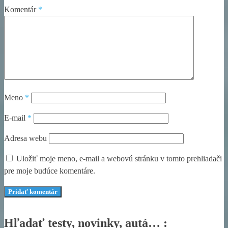
Komentár
*
Meno
*
E-mail
*
Adresa webu
Uložiť moje meno, e-mail a webovú stránku v tomto prehliadači
pre moje budúce komentáre.
Hľadať testy, novinky, autá… :