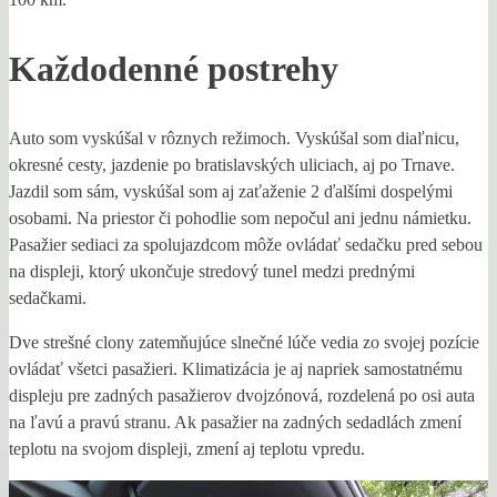
Každodenné postrehy
Auto som vyskúšal v rôznych režimoch. Vyskúšal som diaľnicu,
okresné cesty, jazdenie po bratislavských uliciach, aj po Trnave.
Jazdil som sám, vyskúšal som aj zaťaženie 2 ďalšími dospelými
osobami. Na priestor či pohodlie som nepočul ani jednu námietku.
Pasažier sediaci za spolujazdcom môže ovládať sedačku pred sebou
na displeji, ktorý ukončuje stredový tunel medzi prednými
sedačkami.
Dve strešné clony zatemňujúce slnečné lúče vedia zo svojej pozície
ovládať všetci pasažieri. Klimatizácia je aj napriek samostatnému
displeju pre zadných pasažierov dvojzónová, rozdelená po osi auta
na ľavú a pravú stranu. Ak pasažier na zadných sedadlách zmení
teplotu na svojom displeji, zmení aj teplotu vpredu.