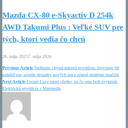
Mazda CX-80 e-Skyactiv D 254k
AWD Takumi Plus : Veľké SUV pre
tých, ktorí vedia čo chcú
26. mája 2025
7. mája 2026
Previous Article
Stellantis chystá internú revolúciu. Investuje 60
Navigácia
miliárd eur, uvedie desiatky nových áut a zmení stratégiu značiek
Next Article
Ferrari Luce mení všetko, na čo sme boli zvyknutí.
v
Elektrická revolúcia z Maranella
článku