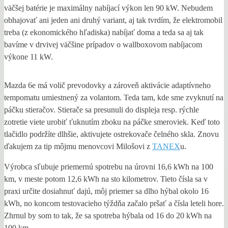
väčšej batérie je maximálny nabíjací výkon len 90 kW. Nebudem
obhajovať ani jeden ani druhý variant, aj tak tvrdím, že elektromobil
treba (z ekonomického hľadiska) nabíjať doma a teda sa aj tak
bavíme v drvivej väčšine prípadov o wallboxovom nabíjacom
výkone 11 kW.
Mazda 6e má volič prevodovky a zároveň aktivácie adaptívneho
tempomatu umiestnený za volantom. Teda tam, kde sme zvyknutí na
páčku stieračov. Stierače sa presunuli do displeja resp. rýchle
zotretie viete urobiť ťuknutím zboku na páčke smeroviek. Keď toto
tlačidlo podržíte dlhšie, aktivujete ostrekovače čelného skla. Znovu
ďakujem za tip môjmu menovcovi Milošovi z
TANEX
u.
Výrobca sľubuje priemernú spotrebu na úrovni 16,6 kWh na 100
km, v meste potom 12,6 kWh na sto kilometrov. Tieto čísla sa v
praxi určite dosiahnuť dajú, môj priemer sa dlho hýbal okolo 16
kWh, no koncom testovacieho týždňa začalo pršať a čísla leteli hore.
Zhrnul by som to tak, že sa spotreba hýbala od 16 do 20 kWh na
100 km.