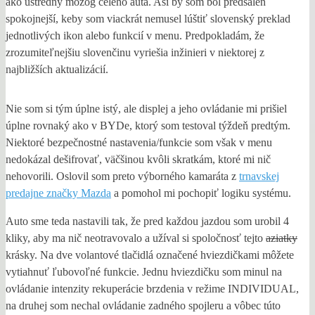
ako ústredný mozog celého auta. Asi by som bol predsalen
spokojnejší, keby som viackrát nemusel lúštiť slovenský preklad
jednotlivých ikon alebo funkcií v menu. Predpokladám, že
zrozumiteľnejšiu slovenčinu vyriešia inžinieri v niektorej z
najbližších aktualizácií.
Nie som si tým úplne istý, ale displej a jeho ovládanie mi prišiel
úplne rovnaký ako v BYDe, ktorý som testoval týždeň predtým.
Niektoré bezpečnostné nastavenia/funkcie som však v menu
nedokázal dešifrovať, väčšinou kvôli skratkám, ktoré mi nič
nehovorili. Oslovil som preto výborného kamaráta z
trnavskej
predajne značky Mazda
a pomohol mi pochopiť logiku systému.
Auto sme teda nastavili tak, že pred každou jazdou som urobil 4
kliky, aby ma nič neotravovalo a užíval si spoločnosť tejto
aziatky
krásky. Na dve volantové tlačidlá označené hviezdičkami môžete
vytiahnuť ľubovoľné funkcie. Jednu hviezdičku som minul na
ovládanie intenzity rekuperácie brzdenia v režime INDIVIDUAL,
na druhej som nechal ovládanie zadného spojleru a vôbec túto