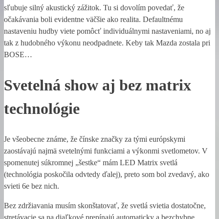
sľubuje silný akustický zážitok. Tu si dovolím povedať, že
očakávania boli evidentne väčšie ako realita. Defaultnému
nastaveniu hudby viete pomôcť individuálnymi nastaveniami, no aj
tak z hudobného výkonu neodpadnete. Keby tak Mazda zostala pri
BOSE…
Svetelná show aj bez matrix
technológie
Je všeobecne známe, že čínske značky za tými európskymi
zaostávajú najmä svetelnými funkciami a výkonmi svetlometov. V
spomenutej súkromnej „šestke“ mám LED Matrix svetlá
(technológia poskočila odvtedy ďalej), preto som bol zvedavý, ako
svieti 6e bez nich.
Bez zdržiavania musím skonštatovať, že svetlá svietia dostatočne,
stretávacie sa na diaľkové prepínajú automaticky a bezchybne.