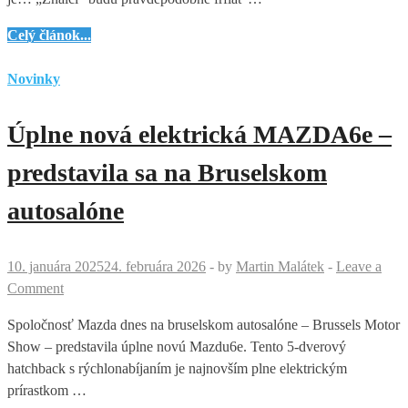
Mazda
Celý článok...
6e
–
Novinky
dôstojný
nástupca
Úplne nová elektrická MAZDA6e –
legendy
predstavila sa na Bruselskom
autosalóne
10. januára 2025
24. februára 2026
-
by
Martin Malátek
-
Leave a
Comment
Spoločnosť Mazda dnes na bruselskom autosalóne – Brussels Motor
Show – predstavila úplne novú Mazdu6e. Tento 5-dverový
hatchback s rýchlonabíjaním je najnovším plne elektrickým
prírastkom …