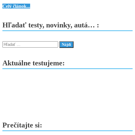
Úplne
Celý článok...
nová
elektrická
Hľadať testy, novinky, autá… :
MAZDA6e
–
predstavila
Hľadať:
sa
na
Aktuálne testujeme:
Bruselskom
autosalóne
Prečítajte si: