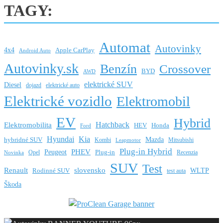
TAGY:
Automat
Autovinky
4x4
Apple CarPlay
Android Auto
Autovinky.sk
Benzín
Crossover
BYD
AWD
elektrické SUV
Diesel
dojazd
elektrické auto
Elektrické vozidlo
Elektromobil
EV
Hybrid
Hatchback
Elektromobilita
HEV
Honda
Ford
Hyundai
Kia
Mazda
hybridné SUV
Kombi
Mitsubishi
Leapmotor
Plug-in Hybrid
PHEV
Peugeot
Opel
Plug-in
Recenzia
Novinka
SUV
Test
Renault
slovensko
Rodinné SUV
WLTP
test auta
Škoda