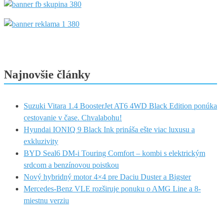
Najnovšie články
Suzuki Vitara 1.4 BoosterJet AT6 4WD Black Edition ponúka
cestovanie v čase. Chvalabohu!
Hyundai IONIQ 9 Black Ink prináša ešte viac luxusu a
exkluzivity
BYD Seal6 DM-i Touring Comfort – kombi s elektrickým
srdcom a benzínovou poistkou
Nový hybridný motor 4×4 pre Daciu Duster a Bigster
Mercedes-Benz VLE rozširuje ponuku o AMG Line a 8-
miestnu verziu