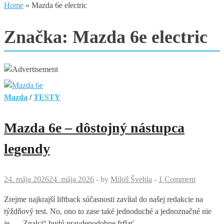
Home
»
Mazda 6e electric
Značka:
Mazda 6e electric
Mazda
/
TESTY
Mazda 6e – dôstojný nástupca
legendy
24. mája 2026
24. mája 2026
-
by
Miloš Švehla
-
1 Comment
Zrejme najkrajší liftback súčasnosti zavítal do našej redakcie na
týždňový test. No, ono to zase také jednoduché a jednoznačné nie
je… „Znalci“ budú pravdepodobne frflať …