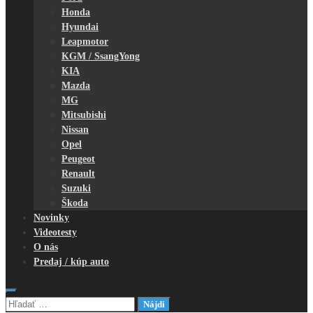
Honda
Hyundai
Leapmotor
KGM / SsangYong
KIA
Mazda
MG
Mitsubishi
Nissan
Opel
Peugeot
Renault
Suzuki
Škoda
Novinky
Videotesty
O nás
Predaj / kúp auto
Hľadať: