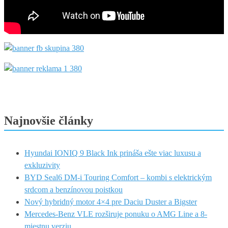
Najnovšie články
Hyundai IONIQ 9 Black Ink prináša ešte viac luxusu a
exkluzivity
BYD Seal6 DM-i Touring Comfort – kombi s elektrickým
srdcom a benzínovou poistkou
Nový hybridný motor 4×4 pre Daciu Duster a Bigster
Mercedes-Benz VLE rozširuje ponuku o AMG Line a 8-
miestnu verziu