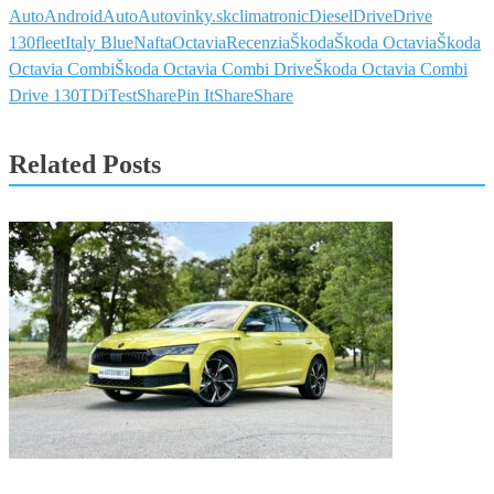
Auto
AndroidAuto
Autovinky.sk
climatronic
Diesel
Drive
Drive
130
fleet
Italy Blue
Nafta
Octavia
Recenzia
Škoda
Škoda Octavia
Škoda
Octavia Combi
Škoda Octavia Combi Drive
Škoda Octavia Combi
Drive 130
TDi
Test
Share
Pin It
Share
Share
Related Posts