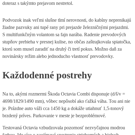
doteraz s takýmto prejavom nestretol.
Podvozok inak veľmi slušne tlmí nerovnosti, do kabíny neprenikajú
žiadne pazvuky ani tupé rany pri prejazde železničnými prejazdmi.
S multifunkčným volantom sa fajn narába. Radenie prevodových
stupňov prebieha v presnej kulise, no občas zaštrajkovala spiatočka,
ktorú som musel zaradiť na druhý či tretí pokus. Možno daň za
novinársky režim alebo jednoducho vlastnosť prevodovky.
Každodenné postrehy
Na to, akými rozmermi Škoda Octavia Combi disponuje (d/š/v =
4698/1829/1490 mm), vôbec nepôsobí ako ťažká váha. Tou ani nie
je. Prázdne auto váži cca 1450 kg a dokáže utiahnuť 1,5-tonový
brzdený príves. Parkovanie v meste je bezproblémové.
Testovaná Octavia vzbudzovala pozornosť nezvyčajnou modrou
farbou. Ide síce o zaujímavé spestrenie strieborných a bielych