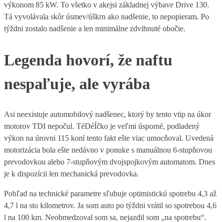
výkonom 85 kW. To všetko v akejsi základnej výbave Drive 130.
Tá vyvolávala skôr úsmev/úškrn ako nadšenie, to nepopieram. Po
týždni zostalo nadšenie a len minimálne zdvihnuté obočie.
Legenda hovorí, že naftu
nespaľuje, ale vyrába
Asi neexistuje automobilový nadšenec, ktorý by tento vtip na úkor
motorov TDI nepočul. TéDéÍčko je veľmi úsporné, podladený
výkon na úrovni 115 koní tento fakt ešte viac umocňoval. Uvedená
motorizácia bola ešte nedávno v ponuke s manuálnou 6-stupňovou
prevodovkou alebo 7-stupňovým dvojspojkovým automatom. Dnes
je k dispozícii len mechanická prevodovka.
Pohľad na technické parametre sľubuje optimistickú spotrebu 4,3 až
4,7 l na sto kilometrov. Ja som auto po týždni vrátil so spotrebou 4,6
l na 100 km. Neobmedzoval som sa, nejazdil som „na spotrebu“.