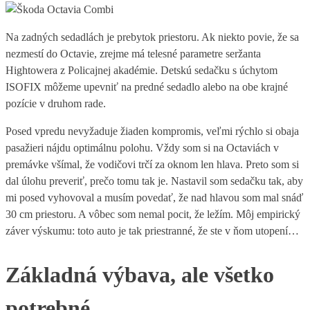
Na zadných sedadlách je prebytok priestoru. Ak niekto povie, že sa
nezmestí do Octavie, zrejme má telesné parametre seržanta
Hightowera z Policajnej akadémie. Detskú sedačku s úchytom
ISOFIX môžeme upevniť na predné sedadlo alebo na obe krajné
pozície v druhom rade.
Posed vpredu nevyžaduje žiaden kompromis, veľmi rýchlo si obaja
pasažieri nájdu optimálnu polohu. Vždy som si na Octaviách v
premávke všímal, že vodičovi trčí za oknom len hlava. Preto som si
dal úlohu preveriť, prečo tomu tak je. Nastavil som sedačku tak, aby
mi posed vyhovoval a musím povedať, že nad hlavou som mal snáď
30 cm priestoru. A vôbec som nemal pocit, že ležím. Môj empirický
záver výskumu: toto auto je tak priestranné, že ste v ňom utopení…
Základná výbava, ale všetko
potrebné