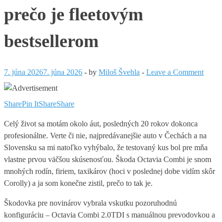
prečo je fleetovým
bestsellerom
7. júna 2026
7. júna 2026
-
by
Miloš Švehla
-
Leave a Comment
Share
Pin It
Share
Share
Celý život sa motám okolo áut, posledných 20 rokov dokonca
profesionálne. Verte či nie, najpredávanejšie auto v Čechách a na
Slovensku sa mi natoľko vyhýbalo, že testovaný kus bol pre mňa
vlastne prvou väčšou skúsenosťou. Škoda Octavia Combi je snom
mnohých rodín, firiem, taxikárov (hoci v poslednej dobe vidím skôr
Corolly) a ja som konečne zistil, prečo to tak je.
Škodovka pre novinárov vybrala vskutku pozoruhodnú
konfiguráciu – Octavia Combi 2.0TDI s manuálnou prevodovkou a