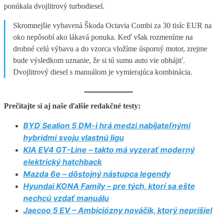
ponúkala dvojlitrový turbodiesel.
Skromnejšie vybavená Škoda Octavia Combi za 30 tisíc EUR na
oko nepôsobí ako lákavá ponuka. Keď však rozmeníme na
drobné celú výbavu a do vzorca vložíme úsporný motor, zrejme
bude výsledkom uznanie, že si tú sumu auto vie obhájiť.
Dvojlitrový diesel s manuálom je vymierajúca kombinácia.
Prečítajte si aj naše ďalšie redakčné testy:
BYD Sealion 5 DM-i hrá medzi nabíjateľnými
hybridmi svoju vlastnú ligu
KIA EV4 GT-Line – takto má vyzerať moderný
elektrický hatchback
Mazda 6e – dôstojný nástupca legendy
Hyundai KONA Family – pre tých, ktorí sa ešte
nechcú vzdať manuálu
Jaecoo 5 EV – Ambiciózny nováčik, ktorý neprišiel