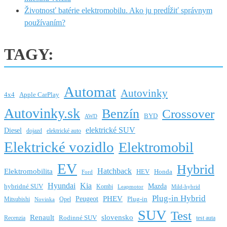
Životnosť batérie elektromobilu. Ako ju predĺžiť správnym
používaním?
TAGY:
Automat
Autovinky
4x4
Apple CarPlay
Autovinky.sk
Benzín
Crossover
BYD
AWD
elektrické SUV
Diesel
dojazd
elektrické auto
Elektrické vozidlo
Elektromobil
EV
Hybrid
Hatchback
Elektromobilita
HEV
Honda
Ford
Hyundai
Kia
Mazda
hybridné SUV
Kombi
Leapmotor
Mild-hybrid
Plug-in Hybrid
PHEV
Peugeot
Mitsubishi
Opel
Plug-in
Novinka
SUV
Test
Renault
slovensko
Rodinné SUV
Recenzia
test auta