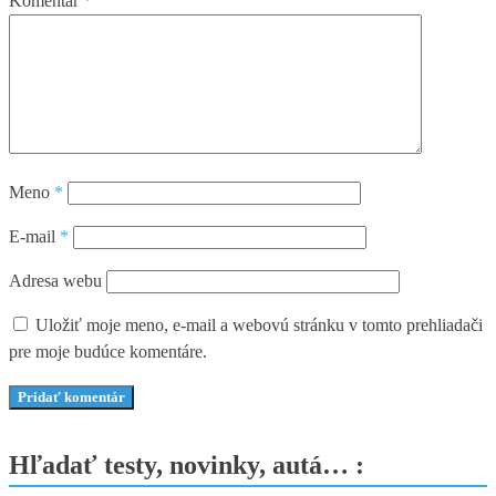
Komentár
*
Meno
*
E-mail
*
Adresa webu
Uložiť moje meno, e-mail a webovú stránku v tomto prehliadači
pre moje budúce komentáre.
Hľadať testy, novinky, autá… :