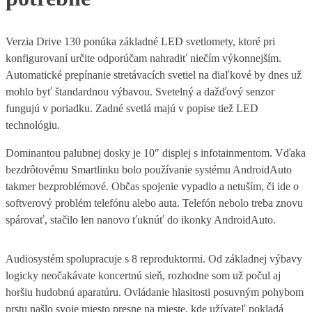
Verzia Drive 130 ponúka základné LED svetlomety, ktoré pri
konfigurovaní určite odporúčam nahradiť niečím výkonnejším.
Automatické prepínanie stretávacích svetiel na diaľkové by dnes už
mohlo byť štandardnou výbavou. Svetelný a dažďový senzor
fungujú v poriadku. Zadné svetlá majú v popise tiež LED
technológiu.
Dominantou palubnej dosky je 10″ displej s infotainmentom. Vďaka
bezdrôtovému Smartlinku bolo používanie systému AndroidAuto
takmer bezproblémové. Občas spojenie vypadlo a netuším, či ide o
softverový problém telefónu alebo auta. Telefón nebolo treba znovu
spárovať, stačilo len nanovo ťuknúť do ikonky AndroidAuto.
Audiosystém spolupracuje s 8 reproduktormi. Od základnej výbavy
logicky neočakávate koncertnú sieň, rozhodne som už počul aj
horšiu hudobnú aparatúru. Ovládanie hlasitosti posuvným pohybom
prstu našlo svoje miesto presne na mieste, kde užívateľ pokladá