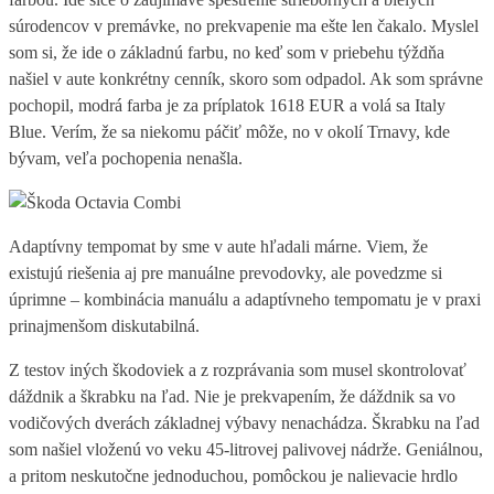
súrodencov v premávke, no prekvapenie ma ešte len čakalo. Myslel
som si, že ide o základnú farbu, no keď som v priebehu týždňa
našiel v aute konkrétny cenník, skoro som odpadol. Ak som správne
pochopil, modrá farba je za príplatok 1618 EUR a volá sa Italy
Blue. Verím, že sa niekomu páčiť môže, no v okolí Trnavy, kde
bývam, veľa pochopenia nenašla.
Adaptívny tempomat by sme v aute hľadali márne. Viem, že
existujú riešenia aj pre manuálne prevodovky, ale povedzme si
úprimne – kombinácia manuálu a adaptívneho tempomatu je v praxi
prinajmenšom diskutabilná.
Z testov iných škodoviek a z rozprávania som musel skontrolovať
dáždnik a škrabku na ľad. Nie je prekvapením, že dáždnik sa vo
vodičových dverách základnej výbavy nenachádza. Škrabku na ľad
som našiel vloženú vo veku 45-litrovej palivovej nádrže. Geniálnou,
a pritom neskutočne jednoduchou, pomôckou je nalievacie hrdlo