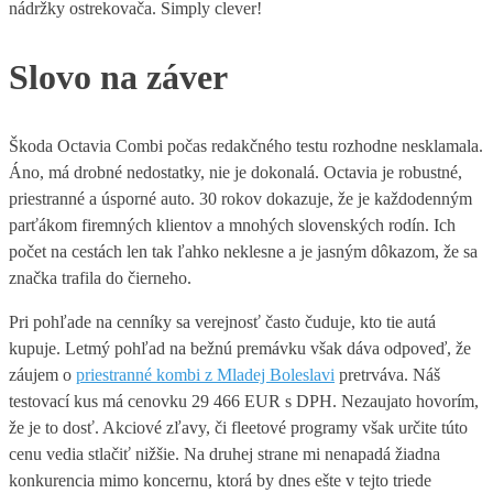
nádržky ostrekovača. Simply clever!
Slovo na záver
Škoda Octavia Combi počas redakčného testu rozhodne nesklamala.
Áno, má drobné nedostatky, nie je dokonalá. Octavia je robustné,
priestranné a úsporné auto. 30 rokov dokazuje, že je každodenným
parťákom firemných klientov a mnohých slovenských rodín. Ich
počet na cestách len tak ľahko neklesne a je jasným dôkazom, že sa
značka trafila do čierneho.
Pri pohľade na cenníky sa verejnosť často čuduje, kto tie autá
kupuje. Letmý pohľad na bežnú premávku však dáva odpoveď, že
záujem o
priestranné kombi z Mladej Boleslavi
pretrváva. Náš
testovací kus má cenovku 29 466 EUR s DPH. Nezaujato hovorím,
že je to dosť. Akciové zľavy, či fleetové programy však určite túto
cenu vedia stlačiť nižšie. Na druhej strane mi nenapadá žiadna
konkurencia mimo koncernu, ktorá by dnes ešte v tejto triede