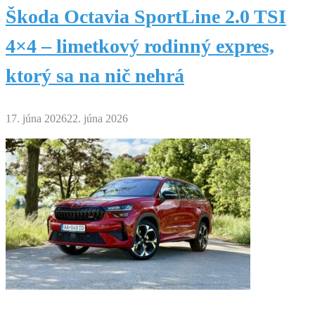
Škoda Octavia SportLine 2.0 TSI
4×4 – limetkový rodinný expres,
ktorý sa na nič nehrá
17. júna 2026
22. júna 2026