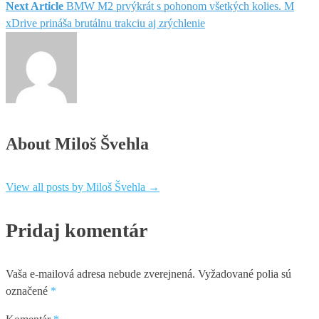
Next Article
BMW M2 prvýkrát s pohonom všetkých kolies. M
v
xDrive prináša brutálnu trakciu aj zrýchlenie
článku
About Miloš Švehla
View all posts by Miloš Švehla
→
Pridaj komentár
Vaša e-mailová adresa nebude zverejnená.
Vyžadované polia sú
označené
*