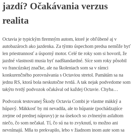
jazdí? Očakávania verzus
realita
Octavia je typickým firemným autom, ktoré je obľúbené aj v
autobazároch ako jazdenka. Za týmto úspechom predsa nemôže byť
len priestrannosť a úsporný motor. Celé tie roky som si hovoril, že
jazdné vlastnosti musia byť nadštandardné. Síce som roky pôsobil
vo francúzskej značke, ale na školeniach som sa v rámci
konkurenčného porovnávania s Octaviou stretol. Pamätám sa na
jednu RS, ktorá bola neskutočne tvrdá. A tak nejak podvedome som
takýto tvrdý podvozok očakával od každej Octavie. Chyba…
Podvozok testovanej Škody Octavia Combi je vlastne mäkký a
húpavý. Mäkkosť by mi nevadila, ale to húpanie (pochádzajúce
zrejme od prednej nápravy) je na úsekoch so zvlneným asfaltom
niečo, čo som nečakal. Tí, čo sú na to zvyknutí, to možno ani
nevnímajú. Mňa to prekvapilo, lebo v žiadnom inom aute som sa