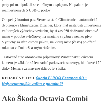
prsty pri manipulácii s centrálnym displejom. Na palube je
rozmiestnených 5 USB-C portov.
O tepelný komfort pasažierov sa stará Climatronic – automatická
dvojzónová klimatizácia. Dizajnér, ktorý mal nastarosti umiestnenie
vnútorných výduchov vzduchu, by si zaslúžil doživotné obedové
menu v podobe sviečkovej na smotane s ryžou a nealko pivo.
Výduchy za rýchlostnou pákou, na ktorej máte (často) položenú
ruku, sú veľmi nešťastným riešením.
Testované auto obsahovalo príplatkový Winter paket, cúvaciu
kameru (v základe sú len zadné parkovacie senzory), hliníkové 17″
disky Mensa a zatmavené sklá od B-stĺpika.
Škoda ELROQ Essence 60 –
REDAKČNÝ TEST
Najrozumnejšia voľba v ponuke?!
Ako Škoda Octavia Combi