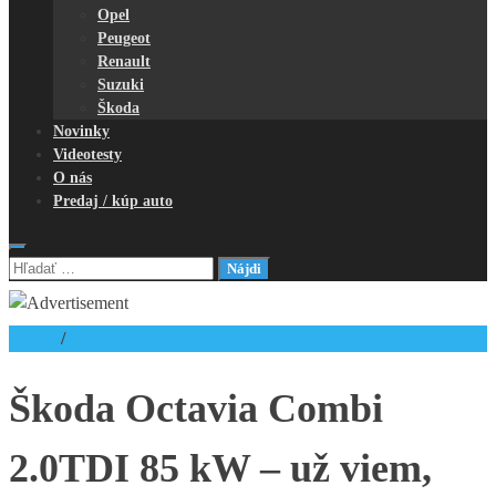
Opel
Peugeot
Renault
Suzuki
Škoda
Novinky
Videotesty
O nás
Predaj / kúp auto
Hľadať:
Škoda
/
TESTY
Škoda Octavia Combi
2.0TDI 85 kW – už viem,