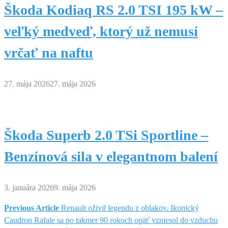
Škoda Kodiaq RS 2.0 TSI 195 kW –
veľký medveď, ktorý už nemusí
vrčať na naftu
27. mája 2026
27. mája 2026
Škoda Superb 2.0 TSi Sportline –
Benzínová sila v elegantnom balení
3. januára 2026
9. mája 2026
Previous Article
Renault oživil legendu z oblakov. Ikonický
Navigácia
Caudron Rafale sa po takmer 90 rokoch opäť vzniesol do vzduchu