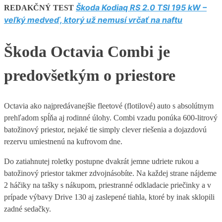
Škoda Kodiaq RS 2.0 TSI 195 kW –
REDAKČNÝ TEST
veľký medveď, ktorý už nemusí vrčať na naftu
Škoda Octavia Combi je
predovšetkým o priestore
Octavia ako najpredávanejšie fleetové (flotilové) auto s absolútnym
prehľadom spĺňa aj rodinné úlohy. Combi vzadu ponúka 600-litrový
batožinový priestor, nejaké tie simply clever riešenia a dojazdovú
rezervu umiestnenú na kufrovom dne.
Do zatiahnutej roletky postupne dvakrát jemne udriete rukou a
batožinový priestor takmer zdvojnásobíte. Na každej strane nájdeme
2 háčiky na tašky s nákupom, priestranné odkladacie priečinky a v
prípade výbavy Drive 130 aj zaslepené tiahla, ktoré by inak sklopili
zadné sedačky.