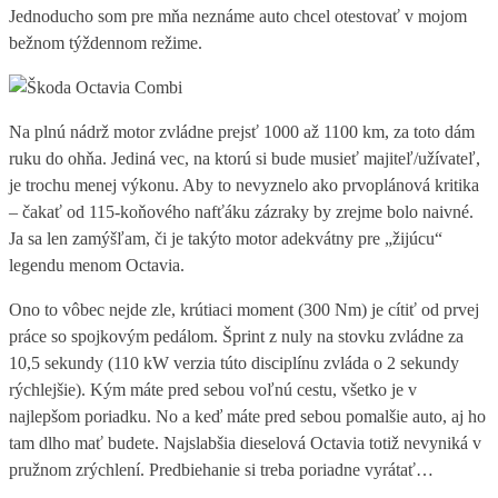
Jednoducho som pre mňa neznáme auto chcel otestovať v mojom
bežnom týždennom režime.
Na plnú nádrž motor zvládne prejsť 1000 až 1100 km, za toto dám
ruku do ohňa. Jediná vec, na ktorú si bude musieť majiteľ/užívateľ,
je trochu menej výkonu. Aby to nevyznelo ako prvoplánová kritika
– čakať od 115-koňového nafťáku zázraky by zrejme bolo naivné.
Ja sa len zamýšľam, či je takýto motor adekvátny pre „žijúcu“
legendu menom Octavia.
Ono to vôbec nejde zle, krútiaci moment (300 Nm) je cítiť od prvej
práce so spojkovým pedálom. Šprint z nuly na stovku zvládne za
10,5 sekundy (110 kW verzia túto disciplínu zvláda o 2 sekundy
rýchlejšie). Kým máte pred sebou voľnú cestu, všetko je v
najlepšom poriadku. No a keď máte pred sebou pomalšie auto, aj ho
tam dlho mať budete. Najslabšia dieselová Octavia totiž nevyniká v
pružnom zrýchlení. Predbiehanie si treba poriadne vyrátať…