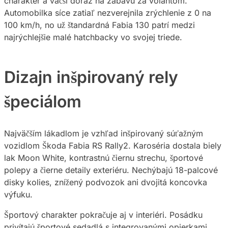
charakter a väčší dôraz na zábavu za volantom.
Automobilka síce zatiaľ nezverejnila zrýchlenie z 0 na
100 km/h, no už štandardná Fabia 130 patrí medzi
najrýchlejšie malé hatchbacky vo svojej triede.
Dizajn inšpirovaný rely
špeciálom
Najväčším lákadlom je vzhľad inšpirovaný súťažným
vozidlom Škoda Fabia RS Rally2. Karoséria dostala biely
lak Moon White, kontrastnú čiernu strechu, športové
polepy a čierne detaily exteriéru. Nechýbajú 18-palcové
disky kolies, znížený podvozok ani dvojitá koncovka
výfuku.
Športový charakter pokračuje aj v interiéri. Posádku
privítajú športové sedadlá s integrovanými opierkami