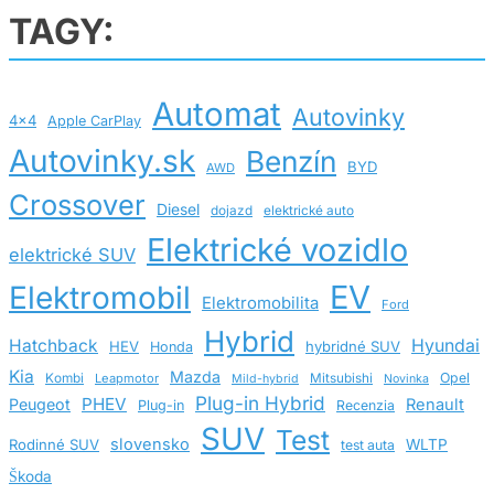
TAGY:
Automat
Autovinky
4x4
Apple CarPlay
Autovinky.sk
Benzín
BYD
AWD
Crossover
Diesel
dojazd
elektrické auto
Elektrické vozidlo
elektrické SUV
EV
Elektromobil
Elektromobilita
Ford
Hybrid
Hatchback
Hyundai
HEV
hybridné SUV
Honda
Kia
Mazda
Opel
Kombi
Leapmotor
Mitsubishi
Mild-hybrid
Novinka
Plug-in Hybrid
PHEV
Peugeot
Renault
Plug-in
Recenzia
SUV
Test
slovensko
Rodinné SUV
WLTP
test auta
Škoda