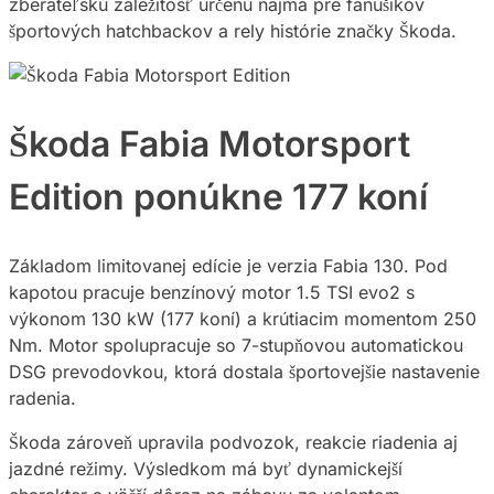
zberateľskú záležitosť určenú najmä pre fanúšikov
športových hatchbackov a rely histórie značky Škoda.
Škoda Fabia Motorsport
Edition ponúkne 177 koní
Základom limitovanej edície je verzia Fabia 130. Pod
kapotou pracuje benzínový motor 1.5 TSI evo2 s
výkonom 130 kW (177 koní) a krútiacim momentom 250
Nm. Motor spolupracuje so 7-stupňovou automatickou
DSG prevodovkou, ktorá dostala športovejšie nastavenie
radenia.
Škoda zároveň upravila podvozok, reakcie riadenia aj
jazdné režimy. Výsledkom má byť dynamickejší