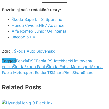
Pozrite aj naše redakčné testy
:
Škoda Superb TSI Sportline
Honda Civic e:HEV Advance
Alfa Romeo Junior Q4 Intensa
Jaecoo 5 EV
Zdroj:
Škoda Auto Slovensko
Tagged
Benzín
DSG
Fabia RS
Hatchback
Limitovaná
edícia
Škoda
Škoda Fabia
Škoda Fabia Motorsport
Škoda
Fabia Motorsport Edition
TSI
Share
Pin It
Share
Share
Related Posts