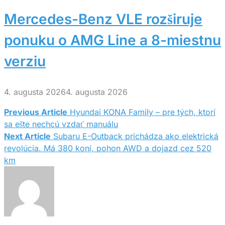
Mercedes-Benz VLE rozširuje
ponuku o AMG Line a 8-miestnu
verziu
4. augusta 2026
4. augusta 2026
Previous Article
Hyundai KONA Family – pre tých, ktorí
Navigácia
sa ešte nechcú vzdať manuálu
Next Article
Subaru E-Outback prichádza ako elektrická
v
revolúcia. Má 380 koní, pohon AWD a dojazd cez 520
km
článku