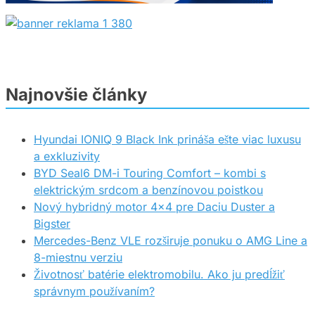
Najnovšie články
Hyundai IONIQ 9 Black Ink prináša ešte viac luxusu
a exkluzivity
BYD Seal6 DM-i Touring Comfort – kombi s
elektrickým srdcom a benzínovou poistkou
Nový hybridný motor 4×4 pre Daciu Duster a
Bigster
Mercedes-Benz VLE rozširuje ponuku o AMG Line a
8-miestnu verziu
Životnosť batérie elektromobilu. Ako ju predĺžiť
správnym používaním?