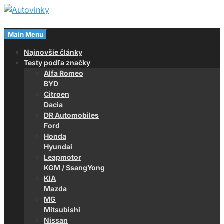
Skip
to
Magazín o autách
content
Main Menu
Autovinky
Najnovšie články
Testy podľa značky
Alfa Romeo
BYD
Citroen
Dacia
DR Automobiles
Ford
Honda
Hyundai
Leapmotor
KGM / SsangYong
KIA
Mazda
MG
Mitsubishi
Nissan