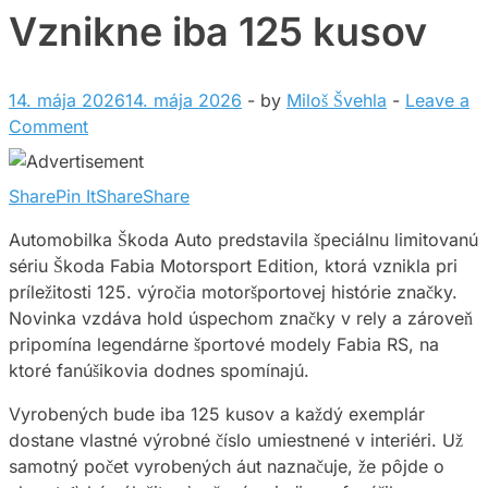
Vznikne iba 125 kusov
14. mája 2026
14. mája 2026
-
by
Miloš Švehla
-
Leave a
Comment
Share
Pin It
Share
Share
Automobilka Škoda Auto predstavila špeciálnu limitovanú
sériu Škoda Fabia Motorsport Edition, ktorá vznikla pri
príležitosti 125. výročia motoršportovej histórie značky.
Novinka vzdáva hold úspechom značky v rely a zároveň
pripomína legendárne športové modely Fabia RS, na
ktoré fanúšikovia dodnes spomínajú.
Vyrobených bude iba 125 kusov a každý exemplár
dostane vlastné výrobné číslo umiestnené v interiéri. Už
samotný počet vyrobených áut naznačuje, že pôjde o