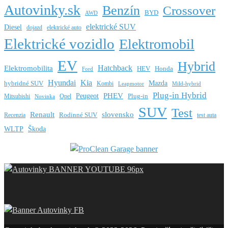
Autovinky.sk
Benzín
Crossover
BYD
AWD
elektrické SUV
Diesel
dojazd
elektrické auto
Elektrické vozidlo
Elektromobil
EV
Hybrid
Hatchback
Elektromobilita
HEV
Honda
Ford
Hyundai
Kia
Mazda
hybridné SUV
Kombi
Leapmotor
Mild-hybrid
Plug-in Hybrid
PHEV
Peugeot
Mitsubishi
Opel
Plug-in
Novinka
SUV
Test
Renault
slovensko
Rodinné SUV
Recenzia
test auta
WLTP
Škoda