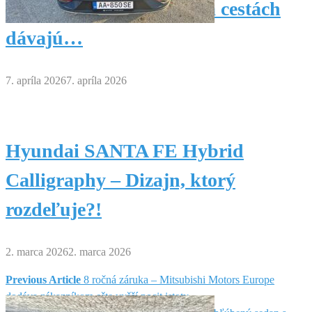
reklamu na ticho dnes na cestách
dávajú…
7. apríla 2026
7. apríla 2026
Hyundai SANTA FE Hybrid
Calligraphy – Dizajn, ktorý
rozdeľuje?!
2. marca 2026
2. marca 2026
Previous Article
8 ročná záruka – Mitsubishi Motors Europe
Navigácia
dodáva zákazníkom ešte vyšší pocit istoty