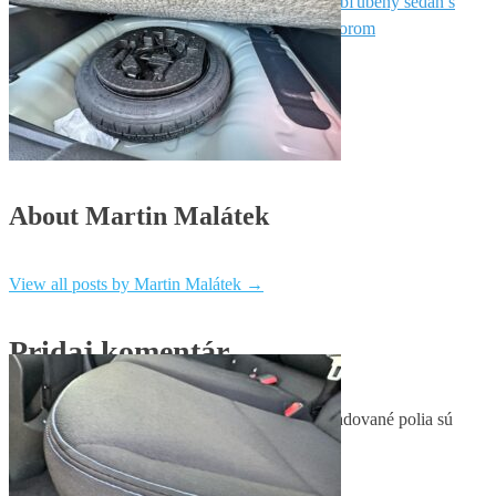
Next Article
Renault Megane GrandCoupé – obľúbený sedan s
v
elegantným dizajnom a novým dieselovým motorom
článku
About Martin Malátek
View all posts by Martin Malátek
→
Pridaj komentár
Vaša e-mailová adresa nebude zverejnená.
Vyžadované polia sú
označené
*
Komentár
*