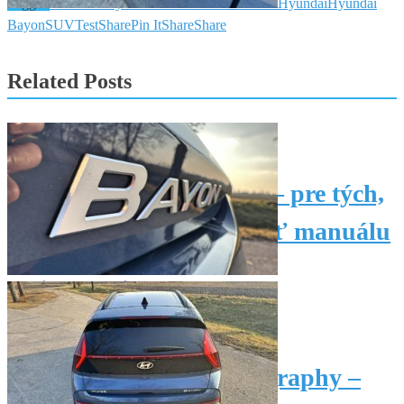
Tagged
Automat
Bayon
Benzín
Crossover
Facelift
Hyundai
Hyundai
Bayon
SUV
Test
Share
Pin It
Share
Share
Related Posts
Hyundai KONA Family – pre tých,
ktorí sa ešte nechcú vzdať manuálu
14. mája 2026
14. mája 2026
Hyundai IONIQ 9 Calligraphy –