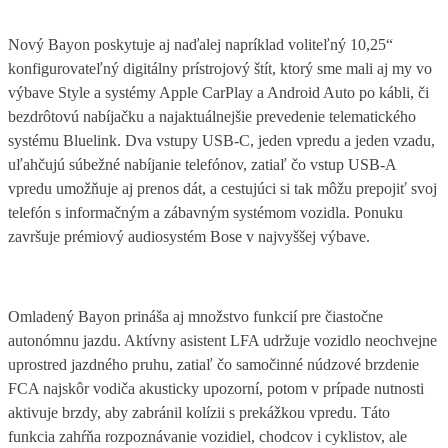
Nový Bayon poskytuje aj naďalej napríklad voliteľný 10,25“
konfigurovateľný digitálny prístrojový štít, ktorý sme mali aj my vo
výbave Style a systémy Apple CarPlay a Android Auto po kábli, či
bezdrôtovú nabíjačku a najaktuálnejšie prevedenie telematického
systému Bluelink. Dva vstupy USB-C, jeden vpredu a jeden vzadu,
uľahčujú súbežné nabíjanie telefónov, zatiaľ čo vstup USB-A
vpredu umožňuje aj prenos dát, a cestujúci si tak môžu prepojiť svoj
telefón s informačným a zábavným systémom vozidla. Ponuku
završuje prémiový audiosystém Bose v najvyššej výbave.
Omladený Bayon prináša aj množstvo funkcií pre čiastočne
autonómnu jazdu. Aktívny asistent LFA udržuje vozidlo neochvejne
uprostred jazdného pruhu, zatiaľ čo samočinné núdzové brzdenie
FCA najskôr vodiča akusticky upozorní, potom v prípade nutnosti
aktivuje brzdy, aby zabránil kolízii s prekážkou vpredu. Táto
funkcia zahŕňa rozpoznávanie vozidiel, chodcov i cyklistov, ale