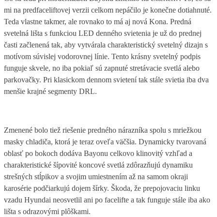
mi na predfaceliftovej verzii celkom nepáčilo je konečne dotiahnuté.
Teda vlastne takmer, ale rovnako to má aj nová Kona. Predná
svetelná lišta s funkciou LED denného svietenia je už do prednej
časti začlenená tak, aby vytvárala charakteristický svetelný dizajn s
motívom súvislej vodorovnej línie. Tento krásny svetelný podpis
funguje skvele, no iba pokiaľ sú zapnuté stretávacie svetlá alebo
parkovačky. Pri klasickom dennom svietení tak stále svietia iba dva
menšie krajné segmenty DRL.
Zmenené bolo tiež riešenie predného nárazníka spolu s mriežkou
masky chladiča, ktorá je teraz oveľa väčšia. Dynamicky tvarovaná
oblasť po bokoch dodáva Bayonu celkovo klinovitý vzhľad a
charakteristické šípovité koncové svetlá zdôrazňujú dynamiku
strešných stĺpikov a svojim umiestnením až na samom okraji
karosérie podčiarkujú dojem šírky. Škoda, že prepojovaciu linku
vzadu Hyundai neosvetlil ani po facelifte a tak funguje stále iba ako
lišta s odrazovými plôškami.