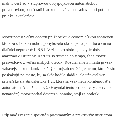
mali tú česť so 7-stupňovou dvojspojkovou automatickou
prevodovkou, ktorá radí hladko a neváha podraďovať pri potrebe
prudkej akcelerácie.
Motor poteší veľmi dobrou pružnosťou a celkom nízkou spotrebou,
ktorá sa s ľahkou nohou pohybovala okolo päť a pol litra a ani na
diaľnici neprekročila 6,5 l. V zimnom období, kedy teploty
atakovali -9 stupňov. Keď už sa dostane do tempa, ťahá motor
presvedčivo z veľmi nízkych otáčok. Rozbiehanie z miesta je však
váhavejšie ako u konkurenčných trojvalcov. Záujemcom, ktorí často
poskakujú po meste, by sa skôr hodila slabšia, ale užívateľsky
priateľskejšia atmosférická 1.2i, ktorá sa však nedá kombinovať s
automatom. Ale už len to, že Huyndai tento jednoduchý a servisne
nenáročný motor nechal doteraz v ponuke, stojí za potlesk.
Príjemné zvezenie spojené s priestranným a praktickým interiérom