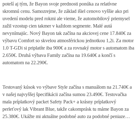
poteší aj tým, že Bayon svoje prednosti ponúka za relatívne
skromnú cenu. Samozrejme, že základ išiel cenovo vyššie ako pri
uvedení modelu pred rokmi ale vieme, že automobilový priemysel
zažil vzostup cien takmer v každom segmente. Malé autá
nevynímajúc. Nový Bayon tak začína na akciovej cene 17.840€ za
výbavu Comfort so skvelou atmosférickou jednotkou 1,2i. Za motor
1.0 T-GDi si priplatíte iba 900€ a za rovnaký motor s automatom iba
2.650€. Druhá výbava Family začína na 19.640€ a končí s
automatom na 22.290€.
Testovaný kúsok vo výbave Style začína s manuálom na 21.740€ a
v našej najvyššej špecifikácii začína sumou 23.490€. Testovačka
mala príplatkový packet Safety Pack+ a krásny príplatkový
perleťový lak Vibrant Blue, takže cakomprásk tu máme Bayon za
25.380€. Ukážte mi aktuálne podobné auto za podobné peniaze…