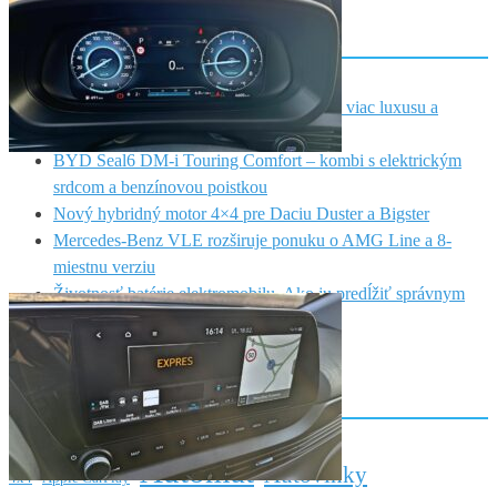
Najnovšie články
Hyundai IONIQ 9 Black Ink prináša ešte viac luxusu a
exkluzivity
BYD Seal6 DM-i Touring Comfort – kombi s elektrickým
srdcom a benzínovou poistkou
Nový hybridný motor 4×4 pre Daciu Duster a Bigster
Mercedes-Benz VLE rozširuje ponuku o AMG Line a 8-
miestnu verziu
Životnosť batérie elektromobilu. Ako ju predĺžiť správnym
používaním?
TAGY:
Automat
Autovinky
4x4
Apple CarPlay