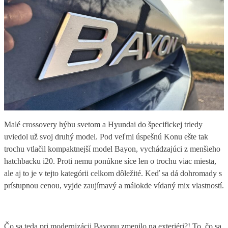
Malé crossovery hýbu svetom a Hyundai do špecifickej triedy
uviedol už svoj druhý model. Pod veľmi úspešnú Konu ešte tak
trochu vtlačil kompaktnejší model Bayon, vychádzajúci z menšieho
hatchbacku i20. Proti nemu ponúkne síce len o trochu viac miesta,
ale aj to je v tejto kategórii celkom dôležité. Keď sa dá dohromady s
prístupnou cenou, vyjde zaujímavý a málokde vídaný mix vlastností.
Čo sa teda pri modernizácii Bayonu zmenilo na exteriéri?! To, čo sa