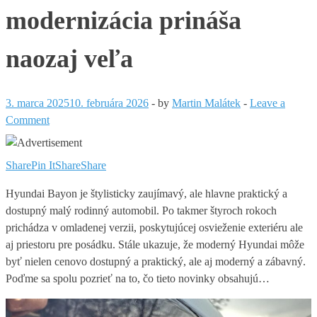
modernizácia prináša
naozaj veľa
3. marca 2025
10. februára 2026
-
by
Martin Malátek
-
Leave a
Comment
Share
Pin It
Share
Share
Hyundai Bayon je štylisticky zaujímavý, ale hlavne praktický a
dostupný malý rodinný automobil. Po takmer štyroch rokoch
prichádza v omladenej verzii, poskytujúcej osvieženie exteriéru ale
aj priestoru pre posádku. Stále ukazuje, že moderný Hyundai môže
byť nielen cenovo dostupný a praktický, ale aj moderný a zábavný.
Poďme sa spolu pozrieť na to, čo tieto novinky obsahujú…