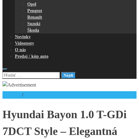
Opel
Peugeot
Renault
Suzuki
Škoda
Novinky
Videotesty
O nás
Predaj / kúp auto
Hľadať:
Hyundai
/
TESTY
Hyundai Bayon 1.0 T-GDi
7DCT Style – Elegantná