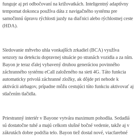
funguje aj pri odbočovaní na križovatkách. Inteligentný adaptívny
tempomat dokonca používa dáta z navigačného systému pre
samočinnú úpravu rýchlosti jazdy na diaľnici alebo rýchlostnej ceste
(HDA).
Sledovanie mŕtveho uhla vonkajších zrkadiel (BCA) využíva
senzory na detekciu dopravnej situácie po stranách vozidla a za ním.
Bayon je teraz ďalej vybavený druhou generáciou povinného
záchranného systému eCall založeného na sieti 4G. Táto funkcia
automaticky privolá záchranné zložky, ak dôjde pri nehode k
aktivácii airbagov, prípadne môžu cestujúci túto funkciu aktivovať aj
stlačením tlačidla.
Priestranný interiér v Bayone vytvára maximum pohodlia. Sedadlá
sú dostatočne tuhé a majú celkom slušné bočné vedenie, takže aj v
zákrutách dobre podržia telo. Bayon tiež dostal nové, viacfarebné