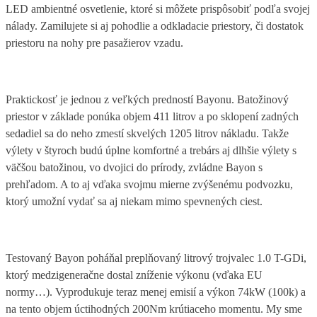
LED ambientné osvetlenie, ktoré si môžete prispôsobiť podľa svojej
nálady. Zamilujete si aj pohodlie a odkladacie priestory, či dostatok
priestoru na nohy pre pasažierov vzadu.
Praktickosť je jednou z veľkých predností Bayonu. Batožinový
priestor v základe ponúka objem 411 litrov a po sklopení zadných
sedadiel sa do neho zmestí skvelých 1205 litrov nákladu. Takže
výlety v štyroch budú úplne komfortné a trebárs aj dlhšie výlety s
väčšou batožinou, vo dvojici do prírody, zvládne Bayon s
prehľadom. A to aj vďaka svojmu mierne zvýšenému podvozku,
ktorý umožní vydať sa aj niekam mimo spevnených ciest.
Testovaný Bayon poháňal preplňovaný litrový trojvalec 1.0 T-GDi,
ktorý medzigeneračne dostal zníženie výkonu (vďaka EU
normy…). Vyprodukuje teraz menej emisií a výkon 74kW (100k) a
na tento objem úctihodných 200Nm krútiaceho momentu. My sme