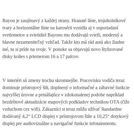
Bayon je zaujímavý z každej strany. Hranaté línie, trojuholníkové
tvary a horizontálne línie na karosérii vozidla aj v usporiadaní
svetlometov a svietidiel Bayonu mu dodávajú svieži, moderný a
hlavne nezameniteľný vzhľad. Takže kto má rád autá ako žiadne
iné, tu si príde na svoje. V ponuke sa objavujú novo štylizované
disky kolies s priemerom 16 a 17 palcov.
V interiéri sú zmeny trochu skromnejšie. Pracovisku vodiča teraz
dominuje prístrojový štít, doplnený o informačné a zábavné funkcie
najvyššej úrovne a prinášajúce v zdokonalenej podobe napríklad
bezdrôtové aktualizácie mapových podkladov technikou OTA (čiže
vzduchom cez wifi). Zákazníci si teraz môžu užívať štandardne
dodávaný 4,2“ LCD displej v prístrojovom štíte a 10,25“ dotykový
displej pre audiovizuálne a navigačné funkcie infotainmentu.