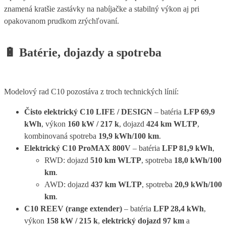
znamená kratšie zastávky na nabíjačke a stabilný výkon aj pri
opakovanom prudkom zrýchľovaní.
🔋
Batérie, dojazdy a spotreba
Modelový rad C10 pozostáva z troch technických línií:
Čisto elektrický C10 LIFE / DESIGN
– batéria
LFP 69,9
kWh
, výkon
160 kW / 217 k
, dojazd
424 km WLTP
,
kombinovaná spotreba
19,9 kWh/100 km
.
Elektrický C10 ProMAX 800V
– batéria
LFP 81,9 kWh
,
RWD: dojazd
510 km WLTP
, spotreba
18,0 kWh/100
km
.
AWD: dojazd
437 km WLTP
, spotreba
20,9 kWh/100
km
.
C10 REEV (range extender)
– batéria
LFP 28,4 kWh
,
výkon
158 kW / 215 k
,
elektrický dojazd 97 km
a