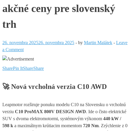
akčné ceny pre slovenský
trh
26. novembra 2025
26. novembra 2025
-
by
Martin Malátek
-
Leave
a Comment
Share
Pin It
Share
Share
🚀
Nová vrcholná verzia C10 AWD
Leapmotor rozširuje ponuku modelu C10 na Slovensku o vrcholnú
verziu
C10 ProMAX 800V DESIGN AWD
. Ide o čisto elektrické
SUV s dvoma elektromotormi, systémovým výkonom
440 kW /
598 k
a maximálnym krútiacim momentom
720 Nm
. Zrýchlenie z 0