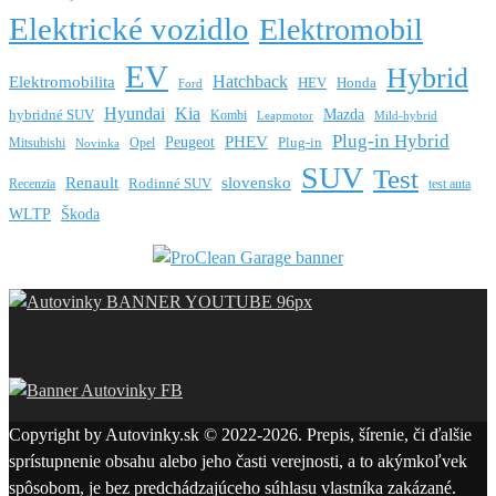
Elektrické vozidlo
Elektromobil
EV
Hybrid
Hatchback
Elektromobilita
HEV
Honda
Ford
Hyundai
Kia
Mazda
hybridné SUV
Kombi
Leapmotor
Mild-hybrid
Plug-in Hybrid
PHEV
Peugeot
Mitsubishi
Opel
Plug-in
Novinka
SUV
Test
Renault
slovensko
Rodinné SUV
Recenzia
test auta
WLTP
Škoda
Copyright by Autovinky.sk © 2022-2026. Prepis, šírenie, či ďalšie
sprístupnenie obsahu alebo jeho časti verejnosti, a to akýmkoľvek
spôsobom, je bez predchádzajúceho súhlasu vlastníka zakázané.