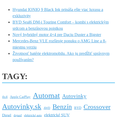
Hyundai IONIQ 9 Black Ink prináša ešte viac luxusu a
exkluzivity
BYD Seal6 DM-i Touring Comfort – kombi s elektrickým
srdcom a benzínovou poistkou
Nový hybridný motor 4×4 pre Daciu Duster a Bigster
Mercedes-Benz VLE rozširuje ponuku o AMG Line a 8-
miestnu verziu
Životnosť batérie elektromobilu. Ako ju predĺžiť správnym
používaním?
TAGY:
Automat
Autovinky
4x4
Apple CarPlay
Autovinky.sk
Benzín
Crossover
BYD
AWD
elektrické SUV
Diesel
dojazd
elektrické auto