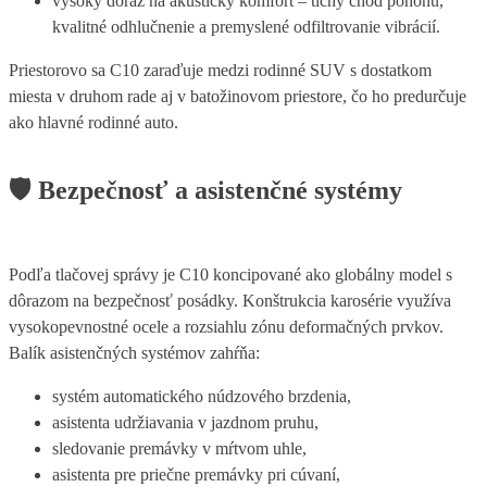
vysoký dôraz na akustický komfort – tichý chod pohonu,
kvalitné odhlučnenie a premyslené odfiltrovanie vibrácií.
Priestorovo sa C10 zaraďuje medzi rodinné SUV s dostatkom
miesta v druhom rade aj v batožinovom priestore, čo ho predurčuje
ako hlavné rodinné auto.
🛡️
Bezpečnosť a asistenčné systémy
Podľa tlačovej správy je C10 koncipované ako globálny model s
dôrazom na bezpečnosť posádky. Konštrukcia karosérie využíva
vysokopevnostné ocele a rozsiahlu zónu deformačných prvkov.
Balík asistenčných systémov zahŕňa:
systém automatického núdzového brzdenia,
asistenta udržiavania v jazdnom pruhu,
sledovanie premávky v mŕtvom uhle,
asistenta pre priečne premávky pri cúvaní,