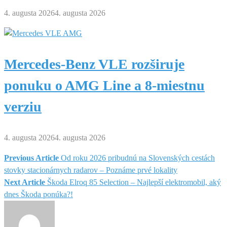
4. augusta 2026
4. augusta 2026
Mercedes-Benz VLE rozširuje
ponuku o AMG Line a 8-miestnu
verziu
4. augusta 2026
4. augusta 2026
Previous Article
Od roku 2026 pribudnú na Slovenských cestách
Navigácia
stovky stacionárnych radarov – Poznáme prvé lokality
Next Article
Škoda Elroq 85 Selection – Najlepší elektromobil, aký
v
dnes Škoda ponúka?!
článku