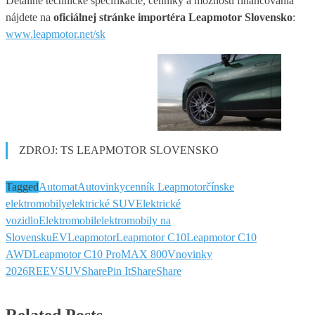
Detailné technické špecifikácie, cenníky a možnosti financovania
nájdete na
oficiálnej stránke importéra Leapmotor Slovensko
:
www.leapmotor.net/sk
ZDROJ: TS LEAPMOTOR SLOVENSKO
Tagged
Automat
Autovinky
cenník Leapmotor
čínske
elektromobily
elektrické SUV
Elektrické
vozidlo
Elektromobil
elektromobily na
Slovensku
EV
Leapmotor
Leapmotor C10
Leapmotor C10
AWD
Leapmotor C10 ProMAX 800V
novinky
2026
REEV
SUV
Share
Pin It
Share
Share
Related Posts