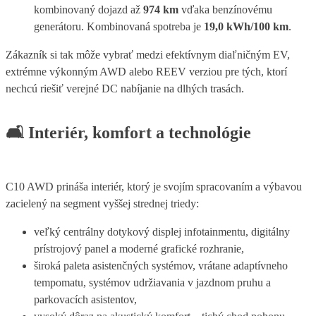
kombinovaný dojazd až
974 km
vďaka benzínovému
generátoru. Kombinovaná spotreba je
19,0 kWh/100 km
.
Zákazník si tak môže vybrať medzi efektívnym diaľničným EV,
extrémne výkonným AWD alebo REEV verziou pre tých, ktorí
nechcú riešiť verejné DC nabíjanie na dlhých trasách.
🛋️
Interiér, komfort a technológie
C10 AWD prináša interiér, ktorý je svojím spracovaním a výbavou
zacielený na segment vyššej strednej triedy:
veľký centrálny dotykový displej infotainmentu, digitálny
prístrojový panel a moderné grafické rozhranie,
široká paleta asistenčných systémov, vrátane adaptívneho
tempomatu, systémov udržiavania v jazdnom pruhu a
parkovacích asistentov,