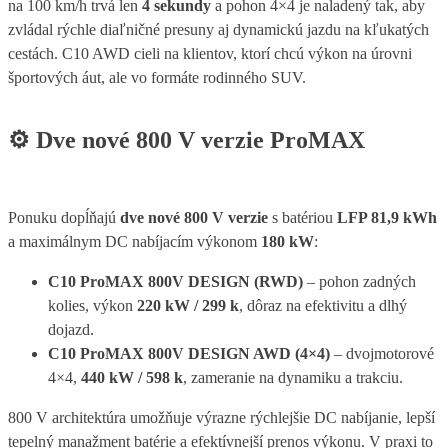
na 100 km/h trvá len
4 sekundy
a pohon 4×4 je naladený tak, aby
zvládal rýchle diaľničné presuny aj dynamickú jazdu na kľukatých
cestách. C10 AWD cieli na klientov, ktorí chcú výkon na úrovni
športových áut, ale vo formáte rodinného SUV.
⚙️
Dve nové 800 V verzie ProMAX
Ponuku dopĺňajú
dve nové 800 V verzie
s batériou
LFP 81,9 kWh
a maximálnym DC nabíjacím výkonom
180 kW
:
C10 ProMAX 800V DESIGN (RWD)
– pohon zadných
kolies, výkon
220 kW / 299 k
, dôraz na efektivitu a dlhý
dojazd.
C10 ProMAX 800V DESIGN AWD (4×4)
– dvojmotorové
4×4,
440 kW / 598 k
, zameranie na dynamiku a trakciu.
800 V architektúra umožňuje výrazne rýchlejšie DC nabíjanie, lepší
tepelný manažment batérie a efektívnejší prenos výkonu. V praxi to