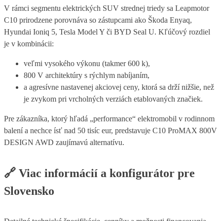
V rámci segmentu elektrických SUV strednej triedy sa Leapmotor
C10 prirodzene porovnáva so zástupcami ako Škoda Enyaq,
Hyundai Ioniq 5, Tesla Model Y či BYD Seal U. Kľúčový rozdiel
je v kombinácii:
veľmi vysokého výkonu (takmer 600 k),
800 V architektúry s rýchlym nabíjaním,
a agresívne nastavenej akciovej ceny, ktorá sa drží nižšie, než
je zvykom pri vrcholných verziách etablovaných značiek.
Pre zákazníka, ktorý hľadá „performance“ elektromobil v rodinnom
balení a nechce ísť nad 50 tisíc eur, predstavuje C10 ProMAX 800V
DESIGN AWD zaujímavú alternatívu.
🔗
Viac informácií a konfigurátor pre
Slovensko