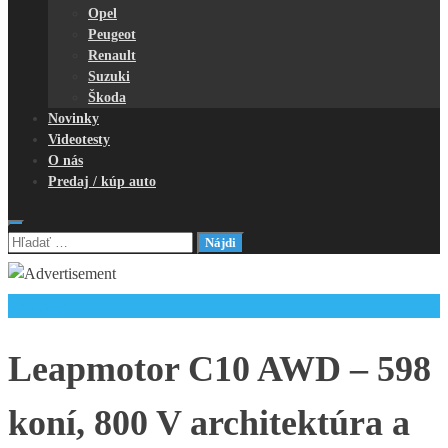
Opel
Peugeot
Renault
Suzuki
Škoda
Novinky
Videotesty
O nás
Predaj / kúp auto
Hľadať:
Novinky
Leapmotor C10 AWD – 598
koní, 800 V architektúra a