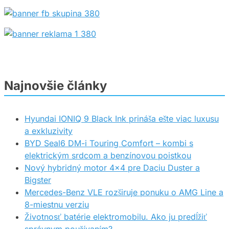
Najnovšie články
Hyundai IONIQ 9 Black Ink prináša ešte viac luxusu
a exkluzivity
BYD Seal6 DM-i Touring Comfort – kombi s
elektrickým srdcom a benzínovou poistkou
Nový hybridný motor 4×4 pre Daciu Duster a
Bigster
Mercedes-Benz VLE rozširuje ponuku o AMG Line a
8-miestnu verziu
Životnosť batérie elektromobilu. Ako ju predĺžiť
správnym používaním?