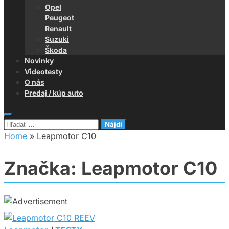
Opel
Peugeot
Renault
Suzuki
Škoda
Novinky
Videotesty
O nás
Predaj / kúp auto
Hľadať:
Home
»
Leapmotor C10
Značka:
Leapmotor C10