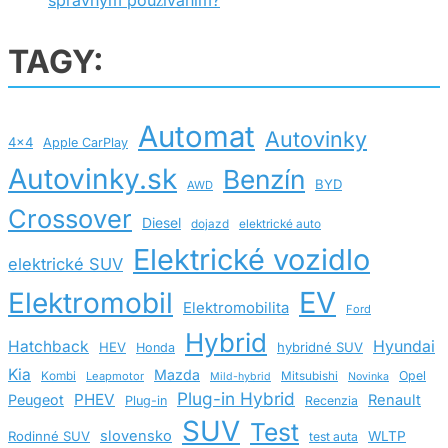
TAGY:
Automat
Autovinky
4x4
Apple CarPlay
Autovinky.sk
Benzín
BYD
AWD
Crossover
Diesel
dojazd
elektrické auto
Elektrické vozidlo
elektrické SUV
EV
Elektromobil
Elektromobilita
Ford
Hybrid
Hatchback
Hyundai
HEV
hybridné SUV
Honda
Kia
Mazda
Opel
Kombi
Leapmotor
Mitsubishi
Mild-hybrid
Novinka
Plug-in Hybrid
PHEV
Peugeot
Renault
Plug-in
Recenzia
SUV
Test
slovensko
Rodinné SUV
WLTP
test auta