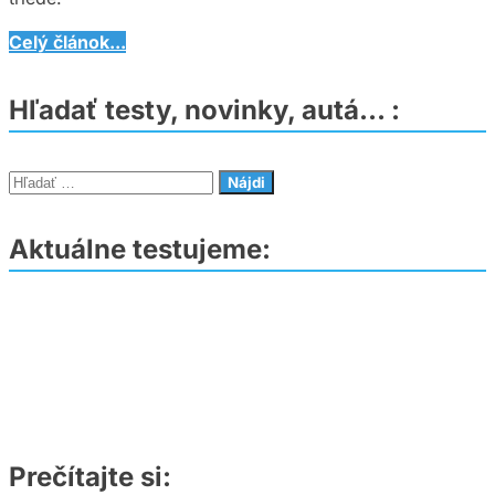
Leapmotor
Celý článok...
C10
AWD
Hľadať testy, novinky, autá… :
–
598
koní,
Hľadať:
800
V
Aktuálne testujeme:
architektúra
a
akčné
ceny
pre
slovenský
trh
Prečítajte si: