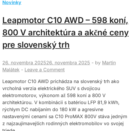
REEV
Novinky
–
funguje
Leapmotor C10 AWD – 598 koní,
presne
tam,
800 V architektúra a akčné ceny
kde
pre slovenský trh
bežný
život
kladie
26. novembra 2025
26. novembra 2025
-
by
Martin
najviac
Malátek
-
Leave a Comment
otázok
Leapmotor C10 AWD prichádza na slovenský trh ako
vrcholná verzia elektrického SUV s dvojicou
elektromotorov, výkonom až 598 koní a 800 V
architektúrou. V kombinácii s batériou LFP 81,9 kWh,
rýchlym DC nabíjaním do 180 kW a agresívne
nastavenými cenami sa C10 ProMAX 800V stáva jedným
z najzaujímavejších rodinných elektromobilov vo svojej
triede.