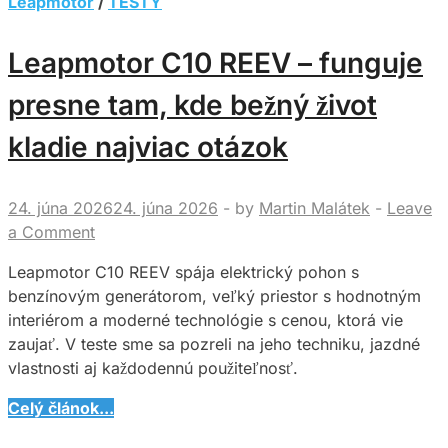
Leapmotor
/
TESTY
Leapmotor C10 REEV – funguje
presne tam, kde bežný život
kladie najviac otázok
24. júna 2026
24. júna 2026
-
by
Martin Malátek
-
Leave
a Comment
Leapmotor C10 REEV spája elektrický pohon s
benzínovým generátorom, veľký priestor s hodnotným
interiérom a moderné technológie s cenou, ktorá vie
zaujať. V teste sme sa pozreli na jeho techniku, jazdné
vlastnosti aj každodennú použiteľnosť.
Leapmotor
Celý článok...
C10