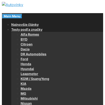
Skip
to
Magazín o autách
content
Main Menu
Autovinky
Najnovšie články
Testy podľa značky
Alfa Romeo
BYD
Citroen
Dacia
DR Automobiles
Ford
Honda
Hyundai
Leapmotor
KGM / SsangYong
KIA
Mazda
MG
Mitsubishi
Nissan