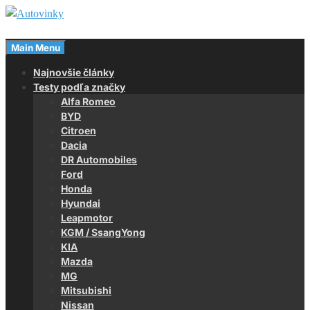
Skip
to
Magazín o autách
content
Main Menu
Autovinky
Najnovšie články
Testy podľa značky
Alfa Romeo
BYD
Citroen
Dacia
DR Automobiles
Ford
Honda
Hyundai
Leapmotor
KGM / SsangYong
KIA
Mazda
MG
Mitsubishi
Nissan