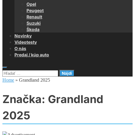
Opel
Peugeot
Renault
Suzuki
Škoda
Novinky
Videotesty
O nás
Predaj / kúp auto
Hľadať:
Home
»
Grandland 2025
Značka:
Grandland
2025