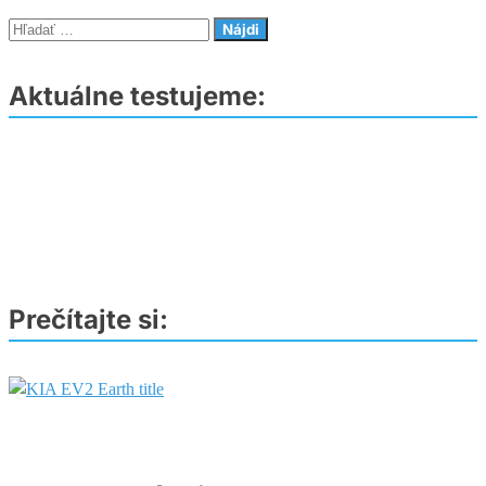
–
Hľadať:
Úsporné
SUV
Aktuálne testujeme:
s
48V
technológiou
Prečítajte si: