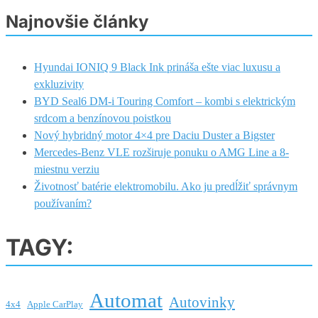
Najnovšie články
Hyundai IONIQ 9 Black Ink prináša ešte viac luxusu a
exkluzivity
BYD Seal6 DM-i Touring Comfort – kombi s elektrickým
srdcom a benzínovou poistkou
Nový hybridný motor 4×4 pre Daciu Duster a Bigster
Mercedes-Benz VLE rozširuje ponuku o AMG Line a 8-
miestnu verziu
Životnosť batérie elektromobilu. Ako ju predĺžiť správnym
používaním?
TAGY:
Automat
Autovinky
4x4
Apple CarPlay