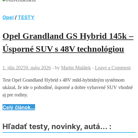
Opel
/
TESTY
Opel Grandland GS Hybrid 145k –
Úsporné SUV s 48V technológiou
1. júla 2025
9. mája 2026
-
by
Martin Malátek
-
Leave a Comment
Test Opel Grandland Hybrid s 48V mild-hybridným systémom
ukázal, že ide o pohodlné, úsporné a dobre vybavené SUV vhodné
aj pre rodiny.
Opel
Celý článok...
Grandland
GS
Hľadať testy, novinky, autá… :
Hybrid
145k