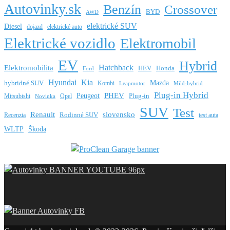
Autovinky.sk
Benzín
Crossover
BYD
AWD
elektrické SUV
Diesel
dojazd
elektrické auto
Elektrické vozidlo
Elektromobil
EV
Hybrid
Hatchback
Elektromobilita
HEV
Honda
Ford
Hyundai
Kia
Mazda
hybridné SUV
Kombi
Leapmotor
Mild-hybrid
Plug-in Hybrid
PHEV
Peugeot
Mitsubishi
Opel
Plug-in
Novinka
SUV
Test
Renault
slovensko
Rodinné SUV
Recenzia
test auta
WLTP
Škoda