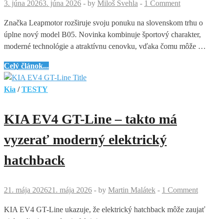
3. júna 2026
3. júna 2026
-
by
Miloš Švehla
-
1 Comment
Značka Leapmotor rozširuje svoju ponuku na slovenskom trhu o
úplne nový model B05. Novinka kombinuje športový charakter,
moderné technológie a atraktívnu cenovku, vďaka čomu môže …
Leapmotor
Celý článok...
B05
spoznal
Kia
/
TESTY
slovenské
ceny.
KIA EV4 GT-Line – takto má
Čakali
sme
vyzerať moderný elektrický
nízke
hatchback
číslo,
dostali
sme
21. mája 2026
21. mája 2026
-
by
Martin Malátek
-
1 Comment
ešte
nižšie
KIA EV4 GT-Line ukazuje, že elektrický hatchback môže zaujať