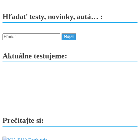
ë-
C3
Hľadať testy, novinky, autá… :
Electric
–
skutočne
Hľadať:
ľudový
elektromobil
Aktuálne testujeme:
od
Citroënu
Prečítajte si: