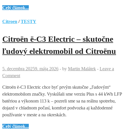
Volkswagen
Celý článok...
mení
kurz
Citroen
/
TESTY
v
rodine
Citroën ë-C3 Electric – skutočne
ID.
–
ľudový elektromobil od Citroënu
nástupca
ID.3
5. decembra 2025
9. mája 2026
-
by
Martin Malátek
-
Leave a
príde
Comment
ako
ID.3
Citroën ë-C3 Electric chce byť prvým skutočne „ľudovým“
Neo
elektromobilom značky. Vyskúšali sme verziu Plus s 44 kWh LFP
batériou a výkonom 113 k – pozreli sme sa na reálnu spotrebu,
dojazd v chladnom počasí, komfort podvozka aj každodenné
používanie v meste a na okreskách.
Citroën
Celý článok...