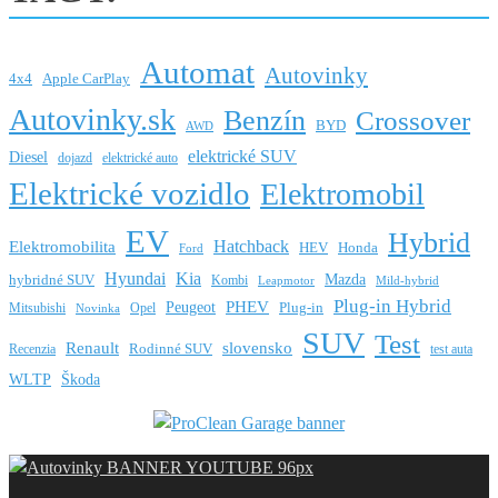
Automat
Autovinky
4x4
Apple CarPlay
Autovinky.sk
Benzín
Crossover
BYD
AWD
elektrické SUV
Diesel
dojazd
elektrické auto
Elektrické vozidlo
Elektromobil
EV
Hybrid
Hatchback
Elektromobilita
HEV
Honda
Ford
Hyundai
Kia
Mazda
hybridné SUV
Kombi
Leapmotor
Mild-hybrid
Plug-in Hybrid
PHEV
Peugeot
Mitsubishi
Opel
Plug-in
Novinka
SUV
Test
Renault
slovensko
Rodinné SUV
Recenzia
test auta
WLTP
Škoda