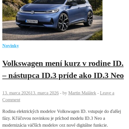
Pekingu
ukázal
budúcnosť
aj
nový
model
B05
Novinky
Volkswagen mení kurz v rodine ID.
– nástupca ID.3 príde ako ID.3 Neo
13. marca 2026
13. marca 2026
-
by
Martin Malátek
-
Leave a
Comment
Rodina elektrických modelov Volkswagen ID. vstupuje do ďalšej
fázy. Kľúčovou novinkou je príchod modelu ID.3 Neo a
modernizácia väčších modelov cez nové digitálne funkcie.