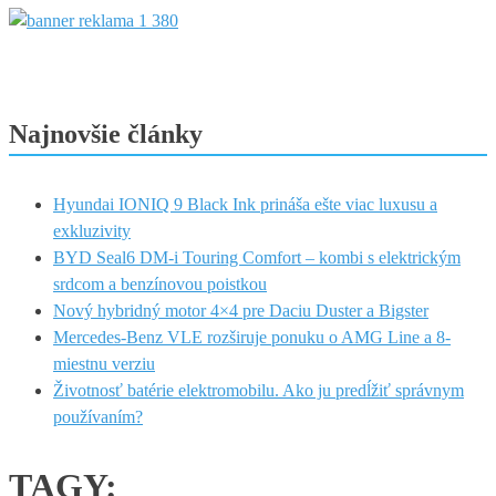
Najnovšie články
Hyundai IONIQ 9 Black Ink prináša ešte viac luxusu a
exkluzivity
BYD Seal6 DM-i Touring Comfort – kombi s elektrickým
srdcom a benzínovou poistkou
Nový hybridný motor 4×4 pre Daciu Duster a Bigster
Mercedes-Benz VLE rozširuje ponuku o AMG Line a 8-
miestnu verziu
Životnosť batérie elektromobilu. Ako ju predĺžiť správnym
používaním?
TAGY: