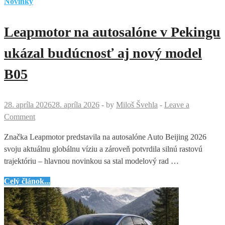
GSE
Novinky
je
späť
Leapmotor na autosalóne v Pekingu
–
elektrický
ukázal budúcnosť aj nový model
hot
B05
hatch
s
výkonom
28. apríla 2026
28. apríla 2026
-
by
Miloš Švehla
-
Leave a
280
Comment
koní
mieri
Značka Leapmotor predstavila na autosalóne Auto Beijing 2026
na
svoju aktuálnu globálnu víziu a zároveň potvrdila silnú rastovú
cesty
trajektóriu – hlavnou novinkou sa stal modelový rad …
Leapmotor
Celý článok...
na
autosalóne
v