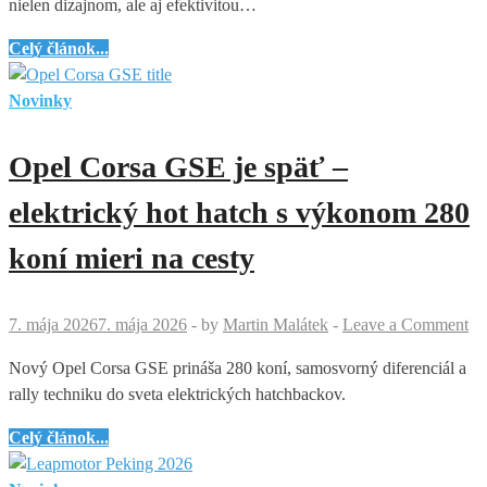
nielen dizajnom, ale aj efektivitou…
KIA
Celý článok...
EV4
GT-
Novinky
Line
–
Opel Corsa GSE je späť –
takto
má
elektrický hot hatch s výkonom 280
vyzerať
koní mieri na cesty
moderný
elektrický
hatchback
7. mája 2026
7. mája 2026
-
by
Martin Malátek
-
Leave a Comment
Nový Opel Corsa GSE prináša 280 koní, samosvorný diferenciál a
rally techniku do sveta elektrických hatchbackov.
Opel
Celý článok...
Corsa