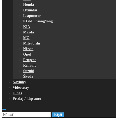
Honda
Hyundai
Leapmotor
KGM / SsangYong
KIA
Mazda
MG
Mitsubishi
Nissan
Opel
Peugeot
Renault
Suzuki
Škoda
Novinky
Videotesty
O nás
Predaj / kúp auto
Hľadať: