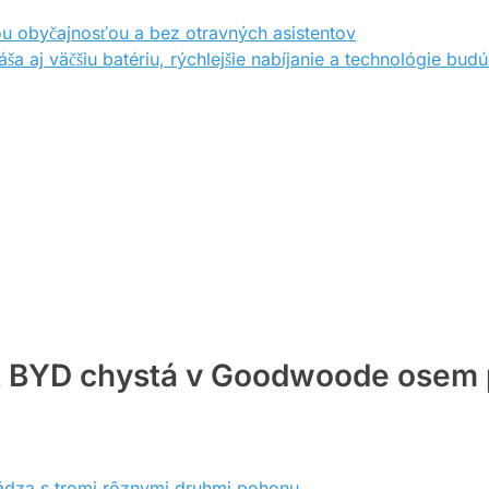
ou obyčajnosťou a bez otravných asistentov
ša aj väčšiu batériu, rýchlejšie nabíjanie a technológie budú
 BYD chystá v Goodwoode osem p
dza s tromi rôznymi druhmi pohonu