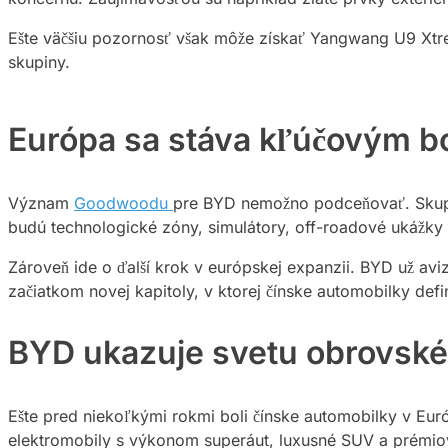
Ešte väčšiu pozornosť však môže získať Yangwang U9 Xtrem
skupiny.
Európa sa stáva kľúčovým b
Význam
Goodwoodu
pre BYD nemožno podceňovať. Skupina
budú technologické zóny, simulátory, off-roadové ukážky aj
Zároveň ide o ďalší krok v európskej expanzii. BYD už a
začiatkom novej kapitoly, v ktorej čínske automobilky def
BYD ukazuje svetu obrovsk
Ešte pred niekoľkými rokmi boli čínske automobilky v Eur
elektromobily s výkonom superáut, luxusné SUV a prémio