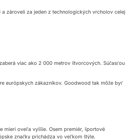
i a zároveň za jeden z technologických vrcholov celej
ý zaberá viac ako 2 000 metrov štvorcových. Súčasťou
ne pre európskych zákazníkov. Goodwood tak môže byť
.
e mieri oveľa vyššie. Osem premiér, športové
ópske značky prichádza vo veľkom štýle.