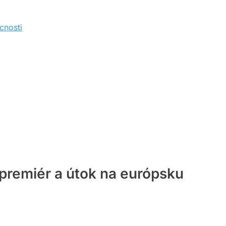
cnosti
remiér a útok na európsku