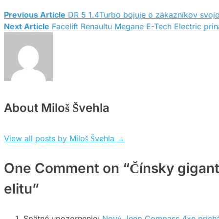
Previous Article
DR 5 1.4Turbo bojuje o zákazníkov svoj
Navigácia
Next Article
Facelift Renaultu Megane E-Tech Electric priná
v
článku
About Miloš Švehla
View all posts by Miloš Švehla
→
One Comment on “Čínsky gigant
elitu”
Spätné upozornenie:
Nový Jeep Compass 4xe prichá