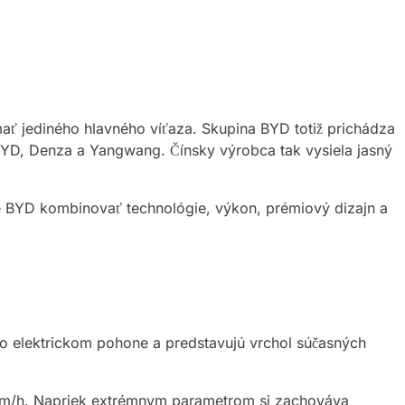
mať jediného hlavného víťaza. Skupina BYD totiž prichádza
BYD, Denza a Yangwang. Čínsky výrobca tak vysiela jasný
hce BYD kombinovať technológie, výkon, prémiový dizajn a
o elektrickom pohone a predstavujú vrchol súčasných
 km/h. Napriek extrémnym parametrom si zachováva