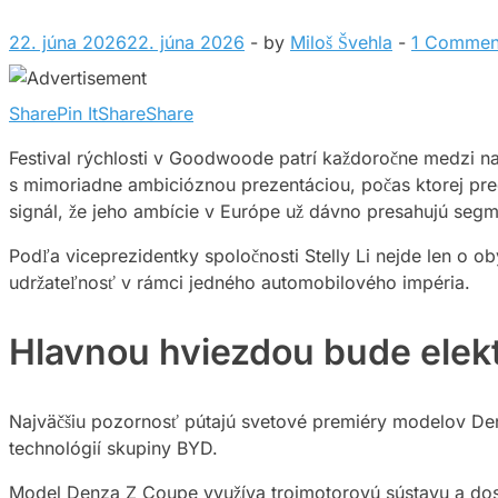
22. júna 2026
22. júna 2026
-
by
Miloš Švehla
-
1 Commen
Share
Pin It
Share
Share
Festival rýchlosti v Goodwoode patrí každoročne medzi na
s mimoriadne ambicióznou prezentáciou, počas ktorej pr
signál, že jeho ambície v Európe už dávno presahujú seg
Podľa viceprezidentky spoločnosti Stelly Li nejde len o 
udržateľnosť v rámci jedného automobilového impéria.
Hlavnou hviezdou bude elek
Najväčšiu pozornosť pútajú svetové premiéry modelov Den
technológií skupiny BYD.
Model Denza Z Coupe využíva trojmotorovú sústavu a dos