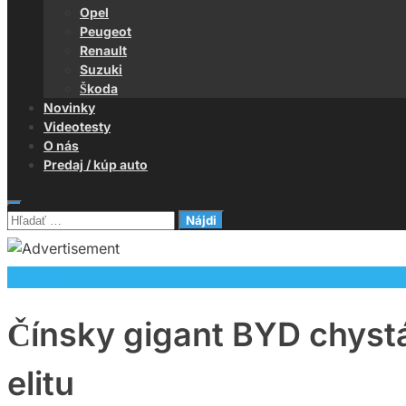
Opel
Peugeot
Renault
Suzuki
Škoda
Novinky
Videotesty
O nás
Predaj / kúp auto
Hľadať:
Novinky
Čínsky gigant BYD chyst
elitu