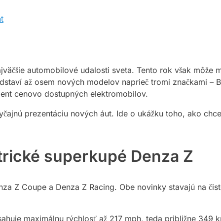
t
jväčšie automobilové udalosti sveta. Tento rok však môže 
edstaví až osem nových modelov naprieč tromi značkami – 
ment cenovo dostupných elektromobilov.
obyčajnú prezentáciu nových áut. Ide o ukážku toho, ako c
trické superkupé Denza Z
za Z Coupe a Denza Z Racing. Obe novinky stavajú na čist
ahuje maximálnu rýchlosť až 217 mph, teda približne 349