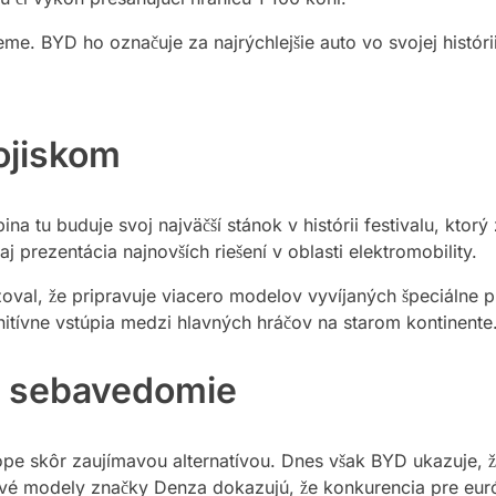
e. BYD ho označuje za najrýchlejšie auto vo svojej históri
ojiskom
 tu buduje svoj najväčší stánok v histórii festivalu, ktor
 prezentácia najnovších riešení v oblasti elektromobility.
vizoval, že pripravuje viacero modelov vyvíjaných špeciál
initívne vstúpia medzi hlavných hráčov na starom kontinente
é sebavedomie
ópe skôr zaujímavou alternatívou. Dnes však BYD ukazuje, ž
vé modely značky Denza dokazujú, že konkurencia pre eur