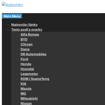
Skip
to
Magazín o autách
content
Main Menu
Autovinky
Najnovšie články
Testy podľa značky
Alfa Romeo
BYD
Citroen
Dacia
DR Automobiles
Ford
Honda
Hyundai
Leapmotor
KGM / SsangYong
KIA
Mazda
MG
Mitsubishi
Nissan