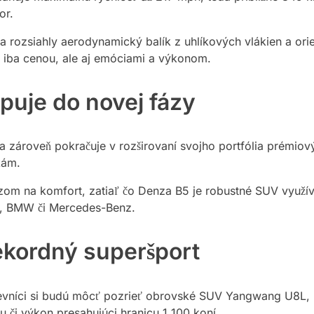
or.
va rozsiahly aerodynamický balík z uhlíkových vlákien a or
 iba cenou, ale aj emóciami a výkonom.
puje do novej fázy
ároveň pokračuje v rozširovaní svojho portfólia prémiový
kám.
m na komfort, zatiaľ čo Denza B5 je robustné SUV využív
i, BMW či Mercedes-Benz.
ekordný superšport
vníci si budú môcť pozrieť obrovské SUV Yangwang U8L, kto
u či výkon presahujúci hranicu 1 100 koní.