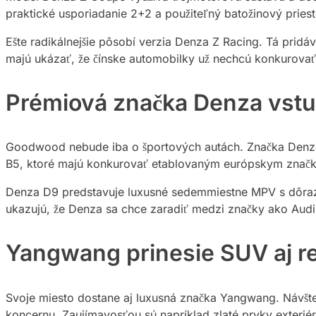
praktické usporiadanie 2+2 a použiteľný batožinový priest
Ešte radikálnejšie pôsobí verzia Denza Z Racing. Tá pridá
majú ukázať, že čínske automobilky už nechcú konkurovať
Prémiová značka Denza vstu
Goodwood nebude iba o športových autách. Značka Denza z
B5, ktoré majú konkurovať etablovaným európskym znač
Denza D9 predstavuje luxusné sedemmiestne MPV s dôrazo
ukazujú, že Denza sa chce zaradiť medzi značky ako Aud
Yangwang prinesie SUV aj r
Svoje miesto dostane aj luxusná značka Yangwang. Návšte
koncernu. Zaujímavosťou sú napríklad zlaté prvky exteriér