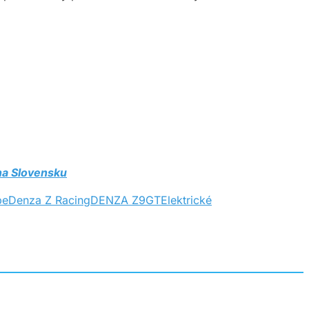
 na Slovensku
pe
Denza Z Racing
DENZA Z9GT
Elektrické