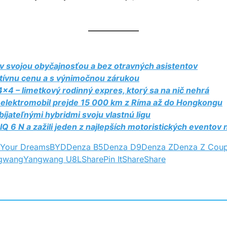
 svojou obyčajnosťou a bez otravných asistentov
tívnu cenu a s výnimočnou zárukou
4 – limetkový rodinný expres, ktorý sa na nič nehrá
elektromobil prejde 15 000 km z Ríma až do Hongkongu
ateľnými hybridmi svoju vlastnú ligu
Q 6 N a zažili jeden z najlepších motoristických eventov
 Your Dreams
BYD
Denza B5
Denza D9
Denza Z
Denza Z Cou
gwang
Yangwang U8L
Share
Pin It
Share
Share