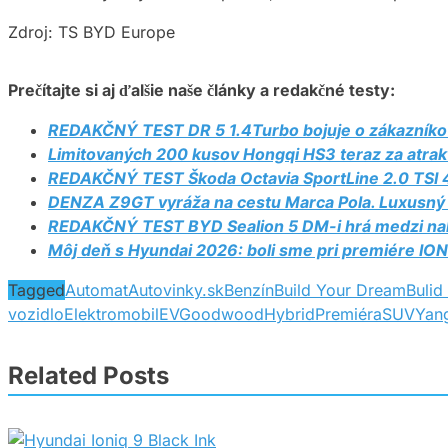
Zdroj: TS BYD Europe
Prečítajte si aj ďalšie naše články a redakčné testy:
REDAKČNÝ TEST DR 5 1.4Turbo bojuje o zákazníkov
Limitovaných 200 kusov Hongqi HS3 teraz za atrak
REDAKČNÝ TEST Škoda Octavia SportLine 2.0 TSI 4×
DENZA Z9GT vyráža na cestu Marca Pola. Luxusný 
REDAKČNÝ TEST BYD Sealion 5 DM-i hrá medzi nabíj
Môj deň s Hyundai 2026: boli sme pri premiére IONI
Tagged
Automat
Autovinky.sk
Benzín
Build Your Dream
Bulid
vozidlo
Elektromobil
EV
Goodwood
Hybrid
Premiéra
SUV
Yan
Related Posts