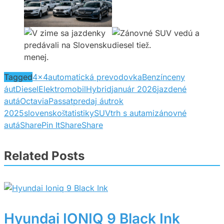
Tagged
4x4
automatická prevodovka
Benzín
ceny
áut
Diesel
Elektromobil
Hybrid
január 2026
jazdené
autá
Octavia
Passat
predaj áut
rok
2025
slovensko
štatistiky
SUV
trh s autami
zánovné
autá
Share
Pin It
Share
Share
Related Posts
Hyundai IONIQ 9 Black Ink