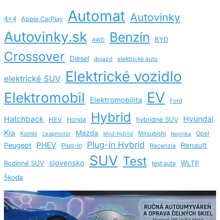
Automat
Autovinky
4x4
Apple CarPlay
Autovinky.sk
Benzín
BYD
AWD
Crossover
Diesel
dojazd
elektrické auto
Elektrické vozidlo
elektrické SUV
EV
Elektromobil
Elektromobilita
Ford
Hybrid
Hatchback
Hyundai
HEV
hybridné SUV
Honda
Kia
Mazda
Opel
Kombi
Leapmotor
Mitsubishi
Mild-hybrid
Novinka
Plug-in Hybrid
PHEV
Peugeot
Renault
Plug-in
Recenzia
SUV
Test
slovensko
Rodinné SUV
WLTP
test auta
Škoda