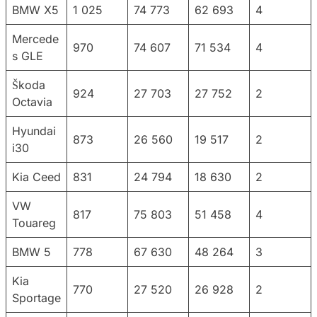
BMW X5
1 025
74 773
62 693
4
Mercede
970
74 607
71 534
4
s GLE
Škoda
924
27 703
27 752
2
Octavia
Hyundai
873
26 560
19 517
2
i30
Kia Ceed
831
24 794
18 630
2
VW
817
75 803
51 458
4
Touareg
BMW 5
778
67 630
48 264
3
Kia
770
27 520
26 928
2
Sportage