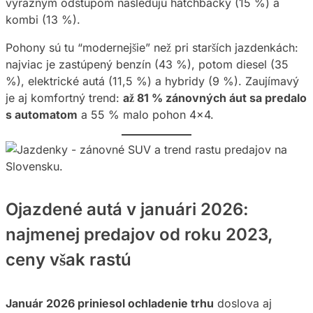
výrazným odstupom nasledujú hatchbacky (15 %) a
kombi (13 %).
Pohony sú tu “modernejšie” než pri starších jazdenkách:
najviac je zastúpený benzín (43 %), potom diesel (35
%), elektrické autá (11,5 %) a hybridy (9 %). Zaujímavý
je aj komfortný trend:
až 81 % zánovných áut sa predalo
s automatom
a 55 % malo pohon 4×4.
Ojazdené autá v januári 2026:
najmenej predajov od roku 2023,
ceny však rastú
Január 2026 priniesol ochladenie trhu
doslova aj