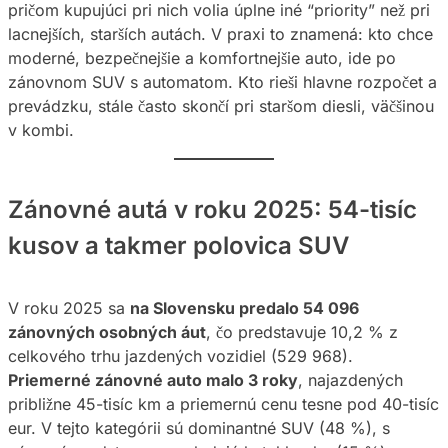
pričom kupujúci pri nich volia úplne iné “priority” než pri
lacnejších, starších autách. V praxi to znamená: kto chce
moderné, bezpečnejšie a komfortnejšie auto, ide po
zánovnom SUV s automatom. Kto rieši hlavne rozpočet a
prevádzku, stále často skončí pri staršom diesli, väčšinou
v kombi.
Zánovné autá v roku 2025: 54-tisíc
kusov a takmer polovica SUV
V roku 2025 sa
na Slovensku predalo 54 096
zánovných osobných áut
, čo predstavuje 10,2 % z
celkového trhu jazdených vozidiel (529 968).
Priemerné zánovné auto malo 3 roky
, najazdených
približne 45-tisíc km a priemernú cenu tesne pod 40-tisíc
eur. V tejto kategórii sú dominantné SUV (48 %), s