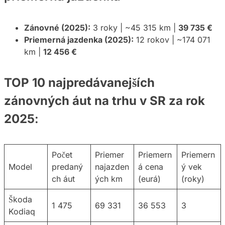
Zánovné (2025):
3 roky | ~45 315 km |
39 735 €
Priemerná jazdenka (2025):
12 rokov | ~174 071
km |
12 456 €
TOP 10 najpredávanejších
zánovných áut na trhu v SR za rok
2025
:
Počet
Priemer
Priemern
Priemern
Model
predaný
najazden
á cena
ý vek
ch áut
ých km
(eurá)
(roky)
Škoda
1 475
69 331
36 553
3
Kodiaq