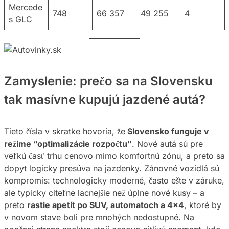
Mercede
748
66 357
49 255
4
s GLC
Zamyslenie: prečo sa na Slovensku
tak masívne kupujú jazdené autá?
Tieto čísla v skratke hovoria, že
Slovensko funguje v
režime “optimalizácie rozpočtu”
. Nové autá sú pre
veľkú časť trhu cenovo mimo komfortnú zónu, a preto sa
dopyt logicky presúva na jazdenky. Zánovné vozidlá sú
kompromis: technologicky moderné, často ešte v záruke,
ale typicky citeľne lacnejšie než úplne nové kusy – a
preto
rastie apetít po SUV, automatoch a 4×4
, ktoré by
v novom stave boli pre mnohých nedostupné. Na