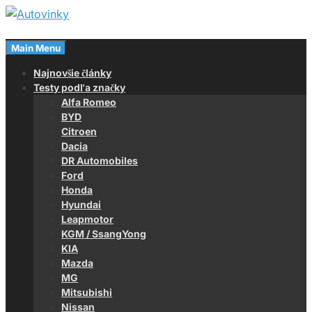
Skip
to
Magazín o autách
content
Main Menu
Autovinky
Najnovšie články
Testy podľa značky
Alfa Romeo
BYD
Citroen
Dacia
DR Automobiles
Ford
Honda
Hyundai
Leapmotor
KGM / SsangYong
KIA
Mazda
MG
Mitsubishi
Nissan