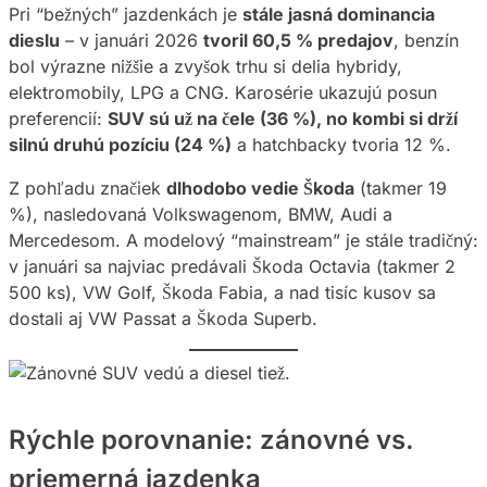
Pri “bežných” jazdenkách je
stále jasná dominancia
dieslu
– v januári 2026
tvoril 60,5 % predajov
, benzín
bol výrazne nižšie a zvyšok trhu si delia hybridy,
elektromobily, LPG a CNG. Karosérie ukazujú posun
preferencií:
SUV sú už na čele (36 %), no kombi si drží
silnú druhú pozíciu (24 %)
a hatchbacky tvoria 12 %.
Z pohľadu značiek
dlhodobo vedie Škoda
(takmer 19
%), nasledovaná Volkswagenom, BMW, Audi a
Mercedesom. A modelový “mainstream” je stále tradičný:
v januári sa najviac predávali Škoda Octavia (takmer 2
500 ks), VW Golf, Škoda Fabia, a nad tisíc kusov sa
dostali aj VW Passat a Škoda Superb.
Rýchle porovnanie: zánovné vs.
priemerná jazdenka