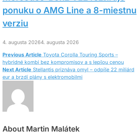
ponuku o AMG Line a 8-miestnu
verziu
4. augusta 2026
4. augusta 2026
Previous Article
Toyota Corolla Touring Sports –
Navigácia
hybridné kombi bez kompromisov a s lepšou cenou
Next Article
Stellantis priznáva omyl – odpíše 22 miliárd
v
eur a brzdí plány s elektromobilmi
článku
About Martin Malátek