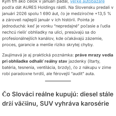
Kým trh ako celok v januári padal,
veľké autobazáre
podľa dát AURES Holdings rástli. Na Slovensku predali v
januári 2026 spolu 1 690 áut, čo je medziročne +13,5 %
a zároveň najlepší január v ich histórii. Pointa je
jednoduchá: keď je vonku “nepredajné” počasie a ľudia
nechcú riešiť obhliadky na ulici, presúvajú sa do
profesionálnejších kanálov, kde očakávajú zázemie,
proces, garancie a menšie riziko skrytej chyby.
Zaujímavá je aj praktická poznámka:
práve mrazy vedia
pri obhliadke odhaliť reálny stav
jazdenky (štarty,
batéria, tesnenia, ventilácia, brzdy), čo z nákupu v zime
robí paradoxne tvrdší, ale férovejší “audit” auta.
Čo Slováci reálne kupujú: diesel stále
drží väčšinu, SUV vyhráva karosérie