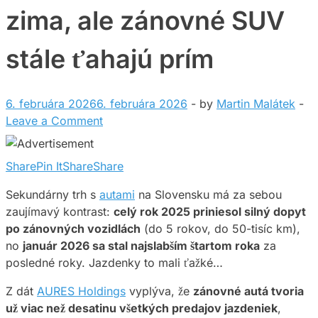
zima, ale zánovné SUV
stále ťahajú prím
6. februára 2026
6. februára 2026
-
by
Martin Malátek
-
Leave a Comment
Share
Pin It
Share
Share
Sekundárny trh s
autami
na Slovensku má za sebou
zaujímavý kontrast:
celý rok 2025 priniesol silný dopyt
po zánovných vozidlách
(do 5 rokov, do 50-tisíc km),
no
január 2026 sa stal najslabším štartom roka
za
posledné roky. Jazdenky to mali ťažké…
Z dát
AURES Holdings
vyplýva, že
zánovné autá tvoria
už viac než desatinu všetkých predajov jazdeniek
,