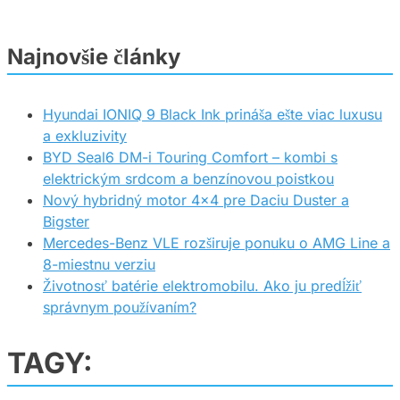
Najnovšie články
Hyundai IONIQ 9 Black Ink prináša ešte viac luxusu
a exkluzivity
BYD Seal6 DM-i Touring Comfort – kombi s
elektrickým srdcom a benzínovou poistkou
Nový hybridný motor 4×4 pre Daciu Duster a
Bigster
Mercedes-Benz VLE rozširuje ponuku o AMG Line a
8-miestnu verziu
Životnosť batérie elektromobilu. Ako ju predĺžiť
správnym používaním?
TAGY: