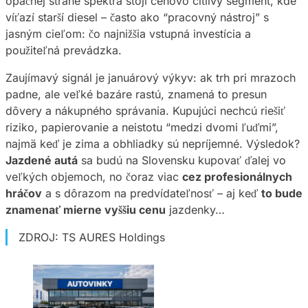
opačnej strane spektra stojí cenovo citlivý segment, kde
víťazí starší diesel – často ako “pracovný nástroj” s
jasným cieľom: čo najnižšia vstupná investícia a
použiteľná prevádzka.
Zaujímavý signál je januárový výkyv: ak trh pri mrazoch
padne, ale veľké bazáre rastú, znamená to presun
dôvery a nákupného správania. Kupujúci nechcú riešiť
riziko, papierovanie a neistotu “medzi dvomi ľuďmi”,
najmä keď je zima a obhliadky sú nepríjemné. Výsledok?
Jazdené autá
sa budú na Slovensku kupovať ďalej vo
veľkých objemoch, no čoraz viac
cez profesionálnych
hráčov
a s dôrazom na predvídateľnosť – aj keď
to bude
znamenať mierne vyššiu cenu
jazdenky…
ZDROJ: TS AURES Holdings