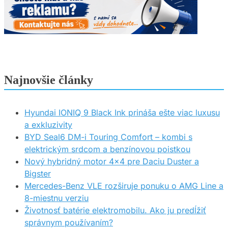
Najnovšie články
Hyundai IONIQ 9 Black Ink prináša ešte viac luxusu
a exkluzivity
BYD Seal6 DM-i Touring Comfort – kombi s
elektrickým srdcom a benzínovou poistkou
Nový hybridný motor 4×4 pre Daciu Duster a
Bigster
Mercedes-Benz VLE rozširuje ponuku o AMG Line a
8-miestnu verziu
Životnosť batérie elektromobilu. Ako ju predĺžiť
správnym používaním?