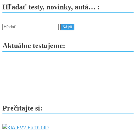
na
Hľadať testy, novinky, autá… :
Slovensku
–
trh
Hľadať:
brzdí
zima,
Aktuálne testujeme:
ale
zánovné
SUV
stále
ťahajú
prím
Prečítajte si: