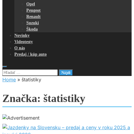
Opel
Peugeot
Renault
Suzuki
Škoda
Novinky
Videotesty
O nás
Predaj / kúp auto
Hľadať:
Home
»
štatistiky
Značka:
štatistiky