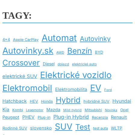
TAGY:
Automat
Autovinky
4x4
Apple CarPlay
Autovinky.sk
Benzín
BYD
AWD
Crossover
Diesel
dojazd
elektrické auto
Elektrické vozidlo
elektrické SUV
EV
Elektromobil
Elektromobilita
Ford
Hybrid
Hatchback
Hyundai
HEV
hybridné SUV
Honda
Kia
Mazda
Opel
Kombi
Leapmotor
Mitsubishi
Mild-hybrid
Novinka
Plug-in Hybrid
PHEV
Peugeot
Renault
Plug-in
Recenzia
SUV
Test
slovensko
Rodinné SUV
WLTP
test auta