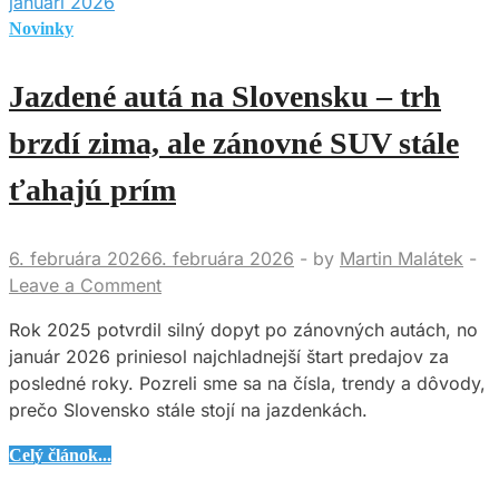
Novinky
Jazdené autá na Slovensku – trh
brzdí zima, ale zánovné SUV stále
ťahajú prím
6. februára 2026
6. februára 2026
-
by
Martin Malátek
-
Leave a Comment
Rok 2025 potvrdil silný dopyt po zánovných autách, no
január 2026 priniesol najchladnejší štart predajov za
posledné roky. Pozreli sme sa na čísla, trendy a dôvody,
prečo Slovensko stále stojí na jazdenkách.
Jazdené
Celý článok...
autá