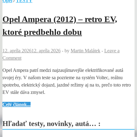
Opel
/
TESTY
Opel Ampera (2012) – retro EV,
ktoré predbehlo dobu
12. apríla 2026
12. apríla 2026
-
by
Martin Malátek
-
Leave a
Comment
Opel Ampera patrí medzi najzaujímavejšie elektrifikované autá
svojej éry. V našom teste sa pozrieme na systém Voltec, reálnu
spotrebu, elektrický dojazd, jazdné režimy aj na to, prečo toto retro
EV stále dáva zmysel.
Opel
Celý článok...
Ampera
(2012)
Hľadať testy, novinky, autá… :
–
retro