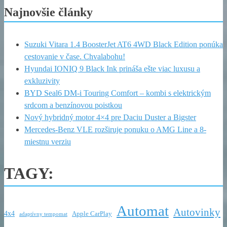
Najnovšie články
Suzuki Vitara 1.4 BoosterJet AT6 4WD Black Edition ponúka
cestovanie v čase. Chvalabohu!
Hyundai IONIQ 9 Black Ink prináša ešte viac luxusu a
exkluzivity
BYD Seal6 DM-i Touring Comfort – kombi s elektrickým
srdcom a benzínovou poistkou
Nový hybridný motor 4×4 pre Daciu Duster a Bigster
Mercedes-Benz VLE rozširuje ponuku o AMG Line a 8-
miestnu verziu
TAGY:
Automat
Autovinky
4x4
Apple CarPlay
adaptívny tempomat