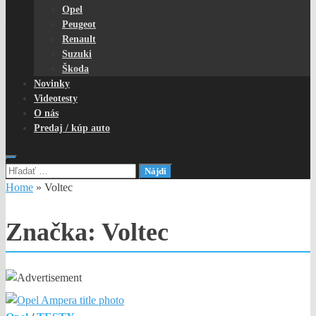
Opel
Peugeot
Renault
Suzuki
Škoda
Novinky
Videotesty
O nás
Predaj / kúp auto
Hľadať:
Home
»
Voltec
Značka:
Voltec