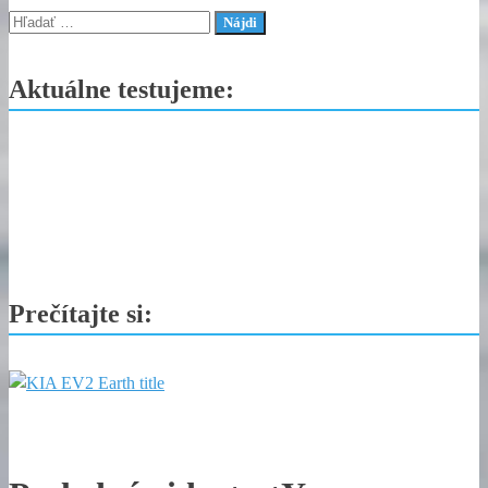
EV,
Hľadať:
ktoré
predbehlo
Aktuálne testujeme:
dobu
Prečítajte si: