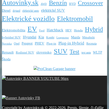
Autovinky.sk
Benzín
Crossover
BYD
AWD
elektrické SUV
Diesel
dojazd
elektrické auto
Elektrické vozidlo
Elektromobil
EV
Hybrid
Hatchback
Elektromobilita
HEV
Honda
Ford
Hyundai
Kia
Mazda
hybridné SUV
Kombi
Mitsubishi
Leapmotor
Plug-in Hybrid
PHEV
Peugeot
Opel
Plug-in
Recenzia
Novinka
SUV
Test
Renault
slovensko
Rodinné SUV
WLTP
test auta
Škoda
Copyright by Autovinky.sk © 2022-2026. Prepis, šírenie, či ďalšie