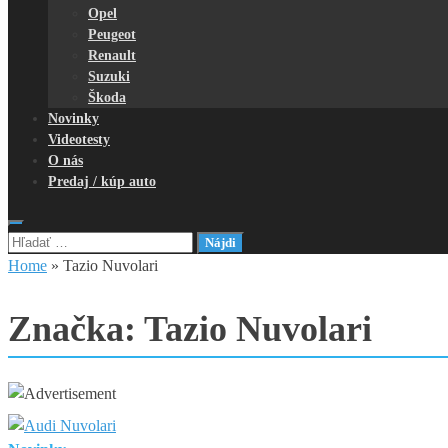
Opel
Peugeot
Renault
Suzuki
Škoda
Novinky
Videotesty
O nás
Predaj / kúp auto
Hľadať:
Home
»
Tazio Nuvolari
Značka:
Tazio Nuvolari