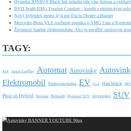
Hyundai IONIQ 9 Black Ink prináša ešte viac luxusu a exkluzi
BYD Seal6 DM-i Touring Comfort – kombi s elektrickým srdc
Nový hybridný motor 4×4 pre Daciu Duster a Bigster
Mercedes-Benz VLE rozširuje ponuku o AMG Line a 8-miestn
Životnosť batérie elektromobilu. Ako ju predĺžiť správnym po
TAGY:
Automat
Autovink
Autovinky
4x4
Apple CarPlay
EV
Elektromobil
Hatchback
Elektromobilita
HE
Ford
SUV
Plug-in Hybrid
Renault
slovensko
Rodinné SUV
Recenzia