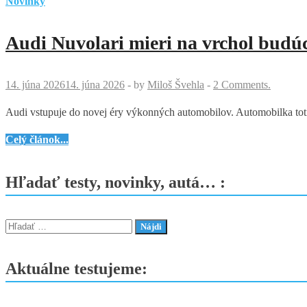
Novinky
Audi Nuvolari mieri na vrchol budú
14. júna 2026
14. júna 2026
-
by
Miloš Švehla
-
2 Comments.
Audi vstupuje do novej éry výkonných automobilov. Automobilka totiž
Audi
Celý článok...
Nuvolari
mieri
Hľadať testy, novinky, autá… :
na
vrchol
budúcnosti.
Hľadať:
Hybridný
superšport
Aktuálne testujeme:
ponúkne
1
001