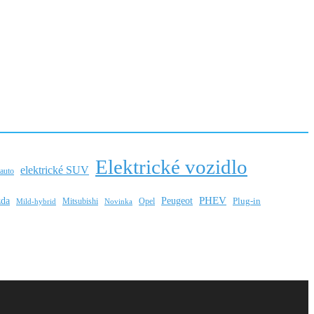
Elektrické vozidlo
elektrické SUV
 auto
PHEV
da
Peugeot
Mitsubishi
Opel
Plug-in
Mild-hybrid
Novinka