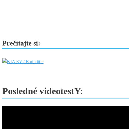
koní
a
rýchlosť
nad
350
km/h
Prečítajte si:
Posledné videotestY: