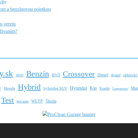
vity
om a benzínovou poistkou
u verziu
užívaním?
y.sk
Benzín
Crossover
BYD
Diesel
dojazd
elektrické
AWD
Hybrid
Hyundai
Kia
Maz
V
hybridné SUV
Honda
Kombi
Leapmotor
Test
WLTP
Škoda
test auta