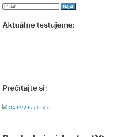
SUV
Hľadať:
bez
výčitiek
Aktuálne testujeme:
pri
tankovaní
Prečítajte si: