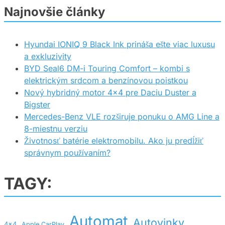
Najnovšie články
Hyundai IONIQ 9 Black Ink prináša ešte viac luxusu
a exkluzivity
BYD Seal6 DM-i Touring Comfort – kombi s
elektrickým srdcom a benzínovou poistkou
Nový hybridný motor 4×4 pre Daciu Duster a
Bigster
Mercedes-Benz VLE rozširuje ponuku o AMG Line a
8-miestnu verziu
Životnosť batérie elektromobilu. Ako ju predĺžiť
správnym používaním?
TAGY:
Automat
Autovinky
4x4
Apple CarPlay