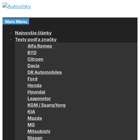
Skip
to
Magazín o autách
content
Main Menu
Autovinky
Najnovšie články
Testy podľa značky
Alfa Romeo
BYD
Citroen
Dacia
DR Automobiles
Ford
Honda
Hyundai
Leapmotor
KGM / SsangYong
KIA
Mazda
MG
Mitsubishi
Nissan