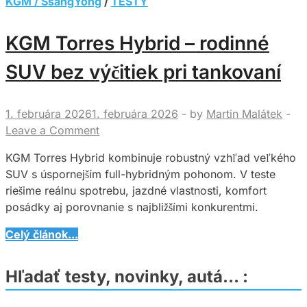
KGM / SsangYong
/
TESTY
KGM Torres Hybrid – rodinné
SUV bez výčitiek pri tankovaní
1. februára 2026
1. februára 2026
-
by
Martin Malátek
-
Leave a Comment
KGM Torres Hybrid kombinuje robustný vzhľad veľkého
SUV s úspornejším full-hybridným pohonom. V teste
riešime reálnu spotrebu, jazdné vlastnosti, komfort
posádky aj porovnanie s najbližšími konkurentmi.
KGM
Celý článok...
Torres
Hybrid
Hľadať testy, novinky, autá… :
–
rodinné