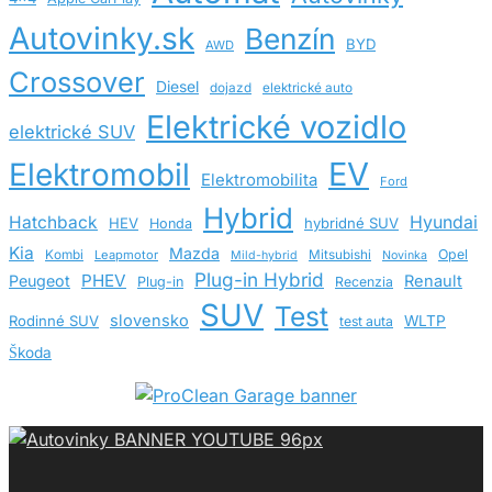
Autovinky.sk
Benzín
BYD
AWD
Crossover
Diesel
dojazd
elektrické auto
Elektrické vozidlo
elektrické SUV
EV
Elektromobil
Elektromobilita
Ford
Hybrid
Hatchback
Hyundai
HEV
hybridné SUV
Honda
Kia
Mazda
Opel
Kombi
Leapmotor
Mitsubishi
Mild-hybrid
Novinka
Plug-in Hybrid
PHEV
Peugeot
Renault
Plug-in
Recenzia
SUV
Test
slovensko
Rodinné SUV
WLTP
test auta
Škoda