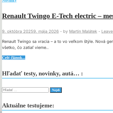
Novinky
Renault Twingo E‑Tech electric – mes
9. októbra 2025
9. mája 2026
-
by
Martin Malátek
-
Leave
Renault Twingo sa vracia – a to vo veľkom štýle. Nová ge
všetko, čo zatiaľ vieme..
Renault
Celý článok...
Twingo
E‑Tech
Hľadať testy, novinky, autá… :
electric
–
mestská
Hľadať:
legenda
v
Aktuálne testujeme:
novej,
elektrickej