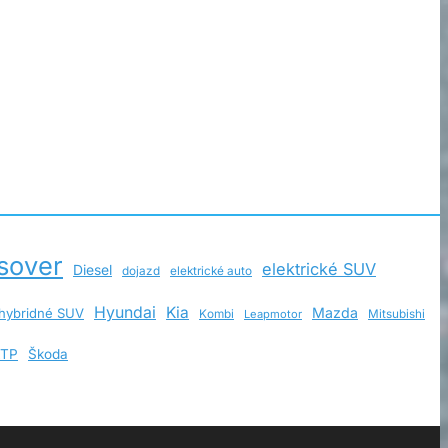
sover
elektrické SUV
Diesel
dojazd
elektrické auto
Hyundai
Kia
Mazda
hybridné SUV
Kombi
Leapmotor
Mitsubishi
TP
Škoda