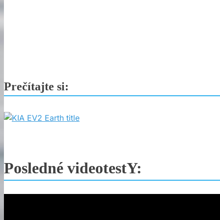
ére
Prečítajte si:
Posledné videotestY: