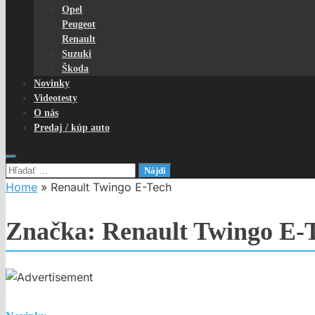
Opel
Peugeot
Renault
Suzuki
Škoda
Novinky
Videotesty
O nás
Predaj / kúp auto
Hľadať:
Home
»
Renault Twingo E-Tech
Značka:
Renault Twingo E-