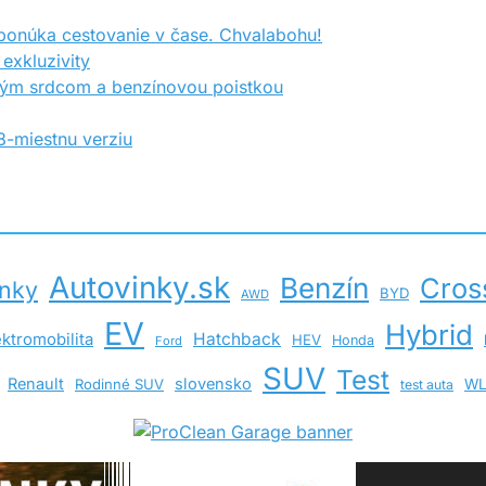
 ponúka cestovanie v čase. Chvalabohu!
exkluzivity
kým srdcom a benzínovou poistkou
-miestnu verziu
Autovinky.sk
Benzín
Cros
inky
BYD
AWD
EV
Hybrid
Hatchback
ektromobilita
HEV
Honda
Ford
SUV
Test
Renault
slovensko
Rodinné SUV
WL
test auta