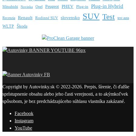
Plug-in Hybrid
PHEV
Peugeot
Mitsubishi
Opel
Plug-in
Novinka
SUV
Test
Renault
slovensko
Rodinné SUV
Recenzia
test auta
WLTP
Škoda
Copyright by Autovinky.sk © 2022-2026. Prepis, šírenie, či ďalšie
sprístupnenie obsahu alebo jeho časti verejnosti, a to akýmkoľvek
spôsobom, je bez predchádzajúceho súhlasu vlastníka zakázané.
Facebook
Instagram
YouTube