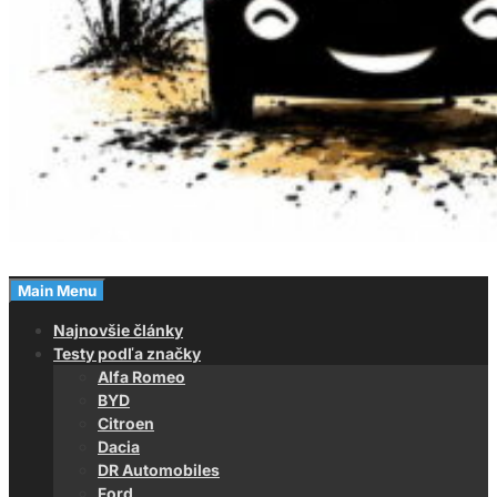
Magazín o autách
Main Menu
Autovinky
Najnovšie články
Testy podľa značky
Alfa Romeo
BYD
Citroen
Dacia
DR Automobiles
Ford