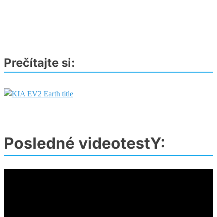
aj
s
pohonom
na
LPG
Prečítajte si:
Posledné videotestY: