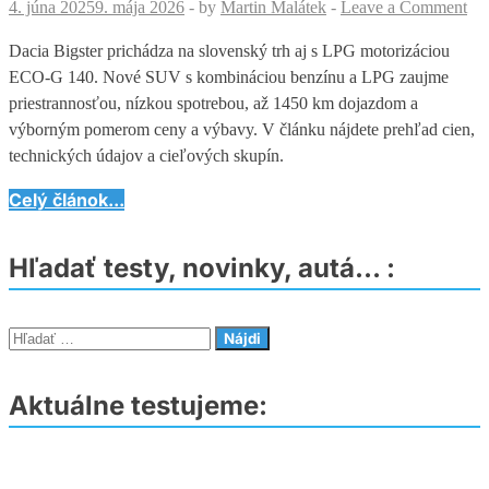
4. júna 2025
9. mája 2026
-
by
Martin Malátek
-
Leave a Comment
Dacia Bigster prichádza na slovenský trh aj s LPG motorizáciou
ECO-G 140. Nové SUV s kombináciou benzínu a LPG zaujme
priestrannosťou, nízkou spotrebou, až 1450 km dojazdom a
výborným pomerom ceny a výbavy. V článku nájdete prehľad cien,
technických údajov a cieľových skupín.
Dacia
Celý článok...
Bigster
LPG
Hľadať testy, novinky, autá… :
(2025)
–
Novinka
Hľadať:
v
ponuke,
Aktuálne testujeme:
najväčšie
SUV
Dacia
teraz