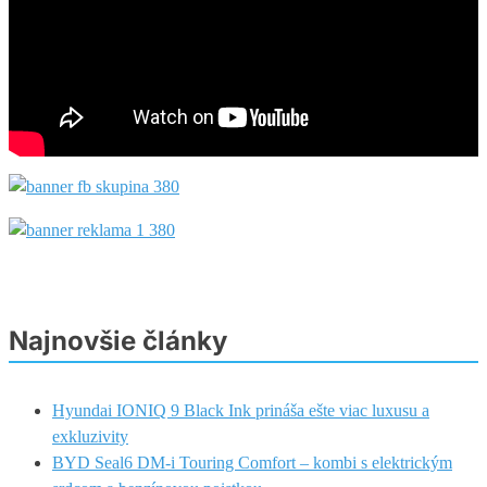
Najnovšie články
Hyundai IONIQ 9 Black Ink prináša ešte viac luxusu a
exkluzivity
BYD Seal6 DM-i Touring Comfort – kombi s elektrickým