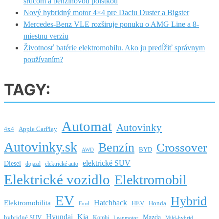
srdcom a benzínovou poistkou
Nový hybridný motor 4×4 pre Daciu Duster a Bigster
Mercedes-Benz VLE rozširuje ponuku o AMG Line a 8-
miestnu verziu
Životnosť batérie elektromobilu. Ako ju predĺžiť správnym
používaním?
TAGY:
Automat
Autovinky
4x4
Apple CarPlay
Autovinky.sk
Benzín
Crossover
BYD
AWD
elektrické SUV
Diesel
dojazd
elektrické auto
Elektrické vozidlo
Elektromobil
EV
Hybrid
Hatchback
Elektromobilita
HEV
Honda
Ford
Hyundai
Kia
Mazda
hybridné SUV
Kombi
Leapmotor
Mild-hybrid