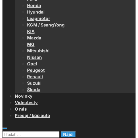
Honda
Hyundai
Leapmotor
KGM / SsangYong
KIA
Mazda
MG
Mitsubishi
Nissan
Opel
Peugeot
Renault
Suzuki
Škoda
Novinky
Videotesty
O nás
Predaj / kúp auto
Hľadať: