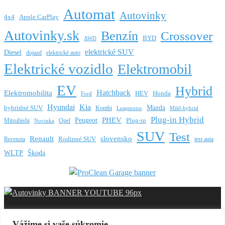
Automat
Autovinky
4x4
Apple CarPlay
Autovinky.sk
Benzín
Crossover
BYD
AWD
elektrické SUV
Diesel
dojazd
elektrické auto
Elektrické vozidlo
Elektromobil
EV
Hybrid
Hatchback
Elektromobilita
HEV
Honda
Ford
Hyundai
Kia
Mazda
hybridné SUV
Kombi
Leapmotor
Mild-hybrid
Plug-in Hybrid
PHEV
Peugeot
Mitsubishi
Opel
Plug-in
Novinka
SUV
Test
Renault
slovensko
Rodinné SUV
Recenzia
test auta
WLTP
Škoda
Vážime si vaše súkromie...