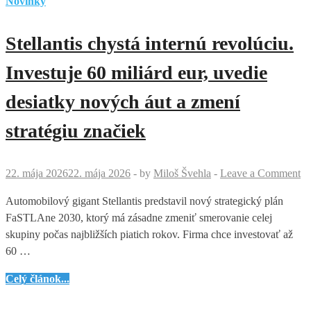
Novinky
Stellantis chystá internú revolúciu.
Investuje 60 miliárd eur, uvedie
desiatky nových áut a zmení
stratégiu značiek
22. mája 2026
22. mája 2026
-
by
Miloš Švehla
-
Leave a Comment
Automobilový gigant Stellantis predstavil nový strategický plán
FaSTLAne 2030, ktorý má zásadne zmeniť smerovanie celej
skupiny počas najbližších piatich rokov. Firma chce investovať až
60 …
Stellantis
Celý článok...
chystá