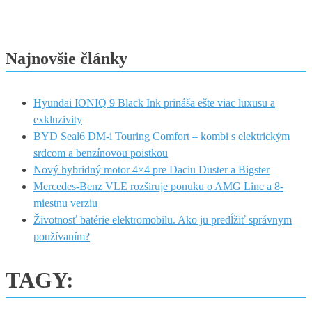
Najnovšie články
Hyundai IONIQ 9 Black Ink prináša ešte viac luxusu a
exkluzivity
BYD Seal6 DM-i Touring Comfort – kombi s elektrickým
srdcom a benzínovou poistkou
Nový hybridný motor 4×4 pre Daciu Duster a Bigster
Mercedes-Benz VLE rozširuje ponuku o AMG Line a 8-
miestnu verziu
Životnosť batérie elektromobilu. Ako ju predĺžiť správnym
používaním?
TAGY: