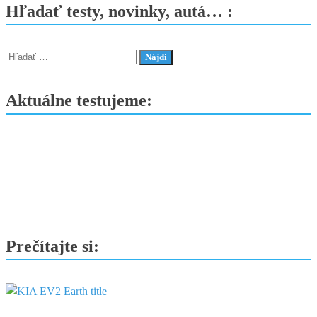
internú
Hľadať testy, novinky, autá… :
revolúciu.
Investuje
60
Hľadať:
miliárd
eur,
Aktuálne testujeme:
uvedie
desiatky
nových
áut
a
zmení
stratégiu
značiek
Prečítajte si: