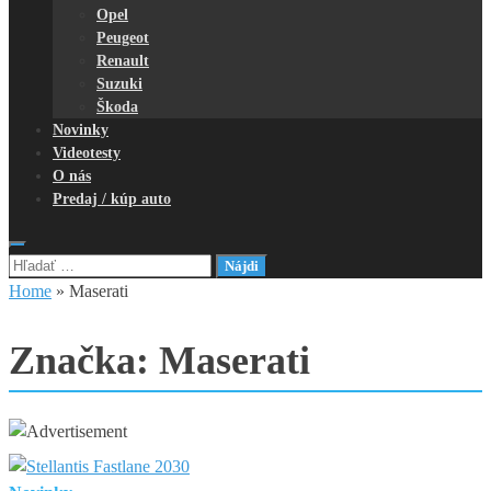
Opel
Peugeot
Renault
Suzuki
Škoda
Novinky
Videotesty
O nás
Predaj / kúp auto
Hľadať:
Home
»
Maserati
Značka:
Maserati