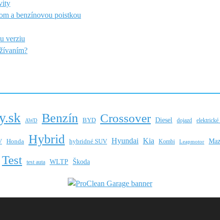
vity
om a benzínovou poistkou
u verziu
užívaním?
y.sk
Benzín
Crossover
BYD
Diesel
dojazd
elektrické
AWD
Hybrid
Hyundai
Kia
Maz
V
hybridné SUV
Honda
Kombi
Leapmotor
Test
WLTP
Škoda
test auta