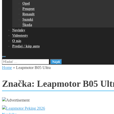
Opel
Peugeot
Renault
Suzuki
Škoda
Novinky
Videotesty
O nás
Predaj / kúp auto
Hľadať:
Home
»
Leapmotor B05 Ultra
Značka:
Leapmotor B05 Ult