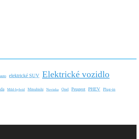
Elektrické vozidlo
elektrické SUV
 auto
PHEV
da
Peugeot
Mitsubishi
Opel
Plug-in
Mild-hybrid
Novinka