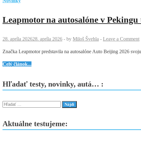
Novinky
Leapmotor na autosalóne v Pekingu
28. apríla 2026
28. apríla 2026
-
by
Miloš Švehla
-
Leave a Comment
Značka Leapmotor predstavila na autosalóne Auto Beijing 2026 svoju 
Leapmotor
Celý článok...
na
autosalóne
Hľadať testy, novinky, autá… :
v
Pekingu
ukázal
Hľadať:
budúcnosť
aj
Aktuálne testujeme:
nový
model
B05