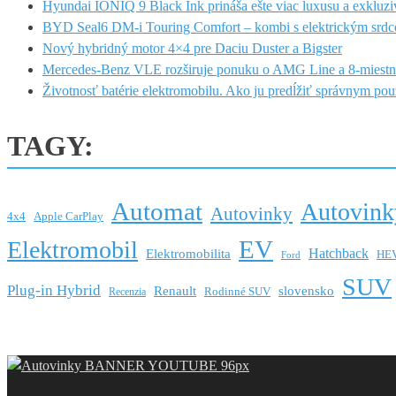
Hyundai IONIQ 9 Black Ink prináša ešte viac luxusu a exkluzi
BYD Seal6 DM-i Touring Comfort – kombi s elektrickým srdc
Nový hybridný motor 4×4 pre Daciu Duster a Bigster
Mercedes-Benz VLE rozširuje ponuku o AMG Line a 8-miestn
Životnosť batérie elektromobilu. Ako ju predĺžiť správnym po
TAGY:
Automat
Autovink
Autovinky
4x4
Apple CarPlay
EV
Elektromobil
Hatchback
Elektromobilita
HE
Ford
SUV
Plug-in Hybrid
Renault
slovensko
Rodinné SUV
Recenzia