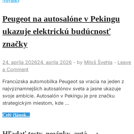
Novinky
Peugeot na autosalóne v Pekingu
ukazuje elektrickú budúcnosť
značky
24. apríla 2026
24. apríla 2026
-
by
Miloš Švehla
-
Leave
a Comment
Francúzska automobilka Peugeot sa vracia na jeden z
najvýznamnejších autosalónov sveta a jasne ukazuje
svoje ambície. Autosalón v Pekingu je pre značku
strategickým miestom, kde …
Peugeot
Celý článok...
na
autosalóne
Hľadať testy, novinky, autá… :