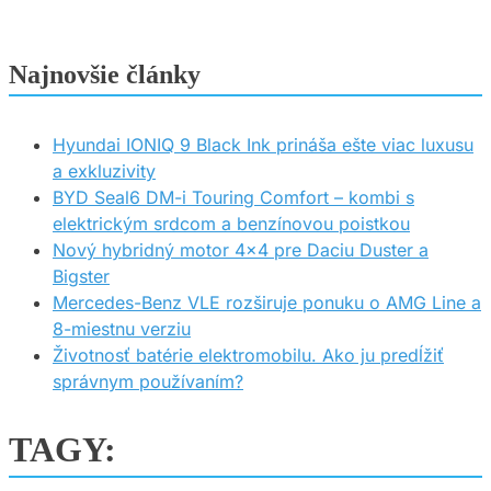
Najnovšie články
Hyundai IONIQ 9 Black Ink prináša ešte viac luxusu
a exkluzivity
BYD Seal6 DM-i Touring Comfort – kombi s
elektrickým srdcom a benzínovou poistkou
Nový hybridný motor 4×4 pre Daciu Duster a
Bigster
Mercedes-Benz VLE rozširuje ponuku o AMG Line a
8-miestnu verziu
Životnosť batérie elektromobilu. Ako ju predĺžiť
správnym používaním?
TAGY: