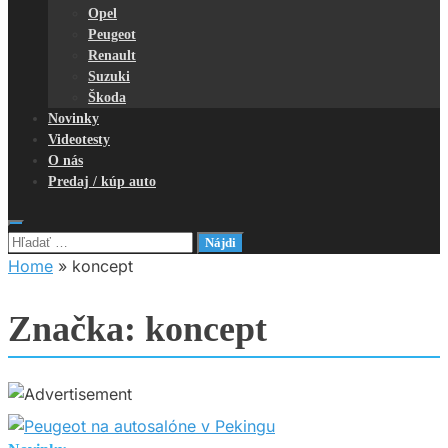
Opel
Peugeot
Renault
Suzuki
Škoda
Novinky
Videotesty
O nás
Predaj / kúp auto
Hľadať:
Home
»
koncept
Značka:
koncept