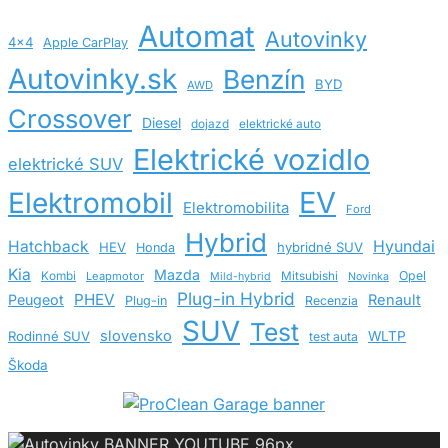
Automat
Autovinky
4x4
Apple CarPlay
Autovinky.sk
Benzín
BYD
AWD
Crossover
Diesel
dojazd
elektrické auto
Elektrické vozidlo
elektrické SUV
EV
Elektromobil
Elektromobilita
Ford
Hybrid
Hatchback
Hyundai
HEV
hybridné SUV
Honda
Kia
Mazda
Opel
Kombi
Leapmotor
Mitsubishi
Mild-hybrid
Novinka
Plug-in Hybrid
PHEV
Peugeot
Renault
Plug-in
Recenzia
SUV
Test
slovensko
Rodinné SUV
WLTP
test auta
Škoda