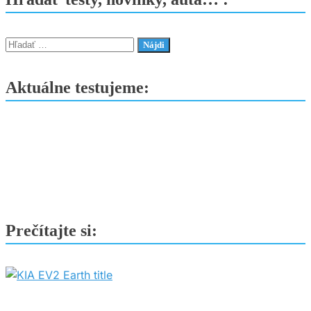
v
Pekingu
ukazuje
Hľadať:
elektrickú
budúcnosť
Aktuálne testujeme:
značky
Prečítajte si: