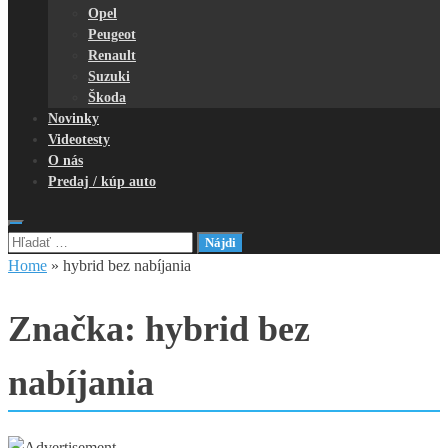
Opel
Peugeot
Renault
Suzuki
Škoda
Novinky
Videotesty
O nás
Predaj / kúp auto
Hľadať:
Home
»
hybrid bez nabíjania
Značka:
hybrid bez
nabíjania