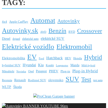
TAGY:
Automat
Autovinky
4x4
Apple CarPlay
Autovinky.sk
Benzín
Crossover
BYD
AWD
elektrické SUV
Diesel
dojazd
elektrické auto
Elektrické vozidlo
Elektromobil
EV
Hybrid
Hatchback
Elektromobilita
HEV
Honda
Ford
Hyundai
Kia
Mazda
hybridné SUV
Kombi
Leapmotor
Mild-hybrid
Plug-in Hybrid
PHEV
Peugeot
Mitsubishi
Opel
Plug-in
Novinka
SUV
Test
Renault
slovensko
Rodinné SUV
Recenzia
test auta
WLTP
Škoda