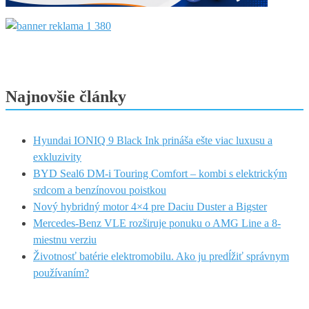
Najnovšie články
Hyundai IONIQ 9 Black Ink prináša ešte viac luxusu a
exkluzivity
BYD Seal6 DM-i Touring Comfort – kombi s elektrickým
srdcom a benzínovou poistkou
Nový hybridný motor 4×4 pre Daciu Duster a Bigster
Mercedes-Benz VLE rozširuje ponuku o AMG Line a 8-
miestnu verziu
Životnosť batérie elektromobilu. Ako ju predĺžiť správnym
používaním?