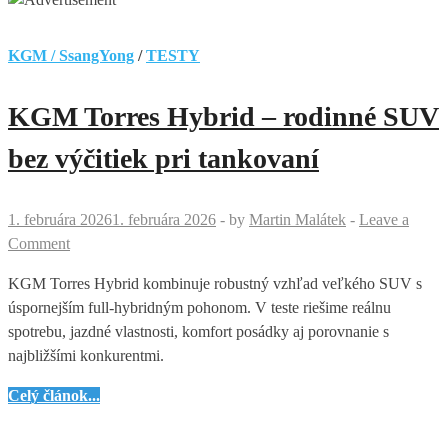
KGM / SsangYong
/
TESTY
KGM Torres Hybrid – rodinné SUV
bez výčitiek pri tankovaní
1. februára 2026
1. februára 2026
-
by
Martin Malátek
-
Leave a
Comment
KGM Torres Hybrid kombinuje robustný vzhľad veľkého SUV s
úspornejším full-hybridným pohonom. V teste riešime reálnu
spotrebu, jazdné vlastnosti, komfort posádky aj porovnanie s
najbližšími konkurentmi.
KGM
Celý článok...
Torres
Hybrid