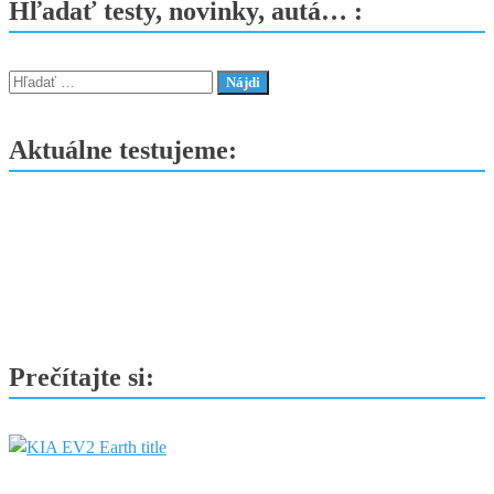
Hľadať testy, novinky, autá… :
–
rodinné
SUV
Hľadať:
bez
výčitiek
Aktuálne testujeme:
pri
tankovaní
Prečítajte si: