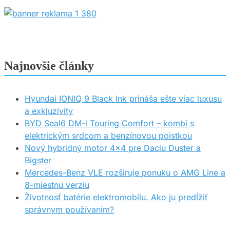
Najnovšie články
Hyundai IONIQ 9 Black Ink prináša ešte viac luxusu
a exkluzivity
BYD Seal6 DM-i Touring Comfort – kombi s
elektrickým srdcom a benzínovou poistkou
Nový hybridný motor 4×4 pre Daciu Duster a
Bigster
Mercedes-Benz VLE rozširuje ponuku o AMG Line a
8-miestnu verziu
Životnosť batérie elektromobilu. Ako ju predĺžiť
správnym používaním?