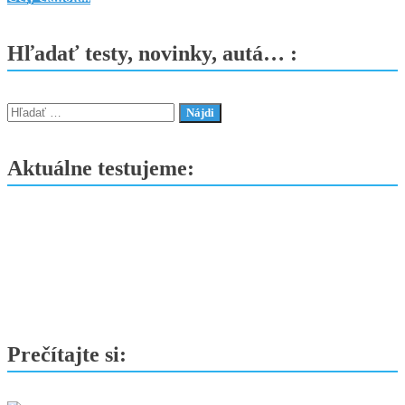
Jazz
e:HEV
Hľadať testy, novinky, autá… :
2025
Advance
–
Hľadať:
Kompaktný
zázrak
Aktuálne testujeme:
s
veľkou
dušou
Prečítajte si: