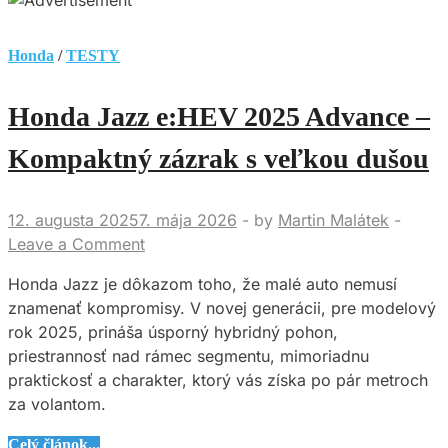
Honda
/
TESTY
Honda Jazz e:HEV 2025 Advance –
Kompaktný zázrak s veľkou dušou
12. augusta 2025
7. mája 2026
-
by
Martin Malátek
-
Leave a Comment
Honda Jazz je dôkazom toho, že malé auto nemusí
znamenať kompromisy. V novej generácii, pre modelový
rok 2025, prináša úsporný hybridný pohon,
priestrannosť nad rámec segmentu, mimoriadnu
praktickosť a charakter, ktorý vás získa po pár metroch
za volantom.
Honda
Celý článok...