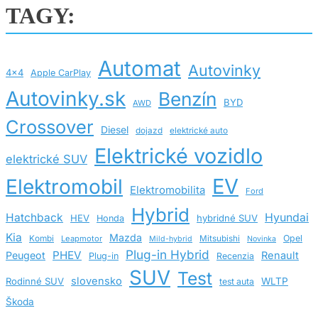
TAGY:
Automat
Autovinky
4x4
Apple CarPlay
Autovinky.sk
Benzín
BYD
AWD
Crossover
Diesel
dojazd
elektrické auto
Elektrické vozidlo
elektrické SUV
EV
Elektromobil
Elektromobilita
Ford
Hybrid
Hatchback
Hyundai
HEV
hybridné SUV
Honda
Kia
Mazda
Opel
Kombi
Leapmotor
Mitsubishi
Mild-hybrid
Novinka
Plug-in Hybrid
PHEV
Peugeot
Renault
Plug-in
Recenzia
SUV
Test
slovensko
Rodinné SUV
WLTP
test auta
Škoda