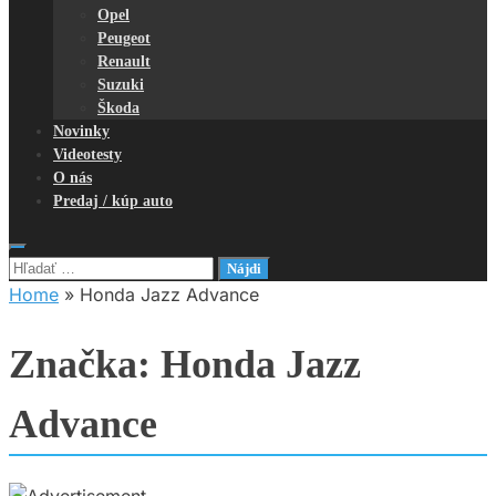
Opel
Peugeot
Renault
Suzuki
Škoda
Novinky
Videotesty
O nás
Predaj / kúp auto
Hľadať:
Home
»
Honda Jazz Advance
Značka:
Honda Jazz
Advance