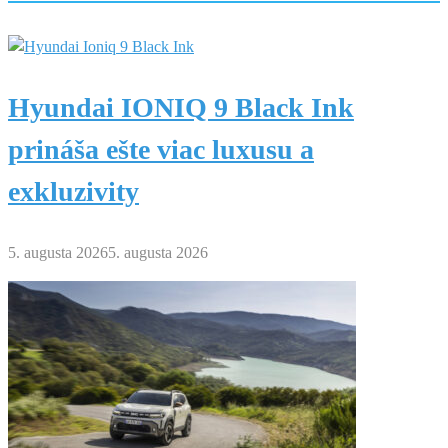
Hyundai IONIQ 9 Black Ink
prináša ešte viac luxusu a
exkluzivity
5. augusta 2026
5. augusta 2026