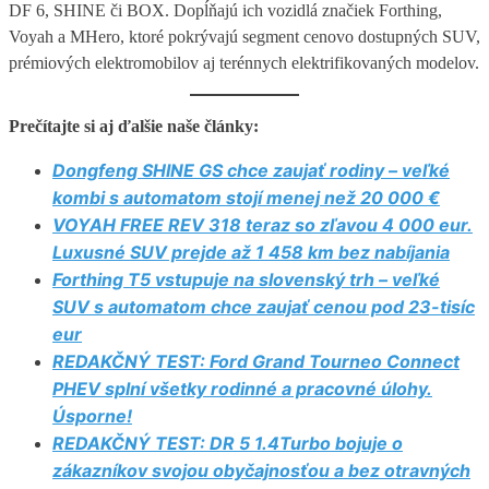
DF 6, SHINE či BOX. Dopĺňajú ich vozidlá značiek Forthing,
Voyah a MHero, ktoré pokrývajú segment cenovo dostupných SUV,
prémiových elektromobilov aj terénnych elektrifikovaných modelov.
Prečítajte si aj ďalšie naše články:
Dongfeng SHINE GS chce zaujať rodiny – veľké
kombi s automatom stojí menej než 20 000 €
VOYAH FREE REV 318 teraz so zľavou 4 000 eur.
Luxusné SUV prejde až 1 458 km bez nabíjania
Forthing T5 vstupuje na slovenský trh – veľké
SUV s automatom chce zaujať cenou pod 23-tisíc
eur
REDAKČNÝ TEST: Ford Grand Tourneo Connect
PHEV splní všetky rodinné a pracovné úlohy.
Úsporne!
REDAKČNÝ TEST: DR 5 1.4Turbo bojuje o
zákazníkov svojou obyčajnosťou a bez otravných