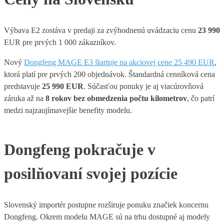
Výbava E2 zostáva v predaji za zvýhodnenú uvádzaciu cenu
23 990
EUR pre prvých 1 000 zákazníkov.
Nový
Dongfeng MAGE E3 štartuje na akciovej cene 25 490 EUR
,
ktorá platí pre prvých 200 objednávok. Štandardná cenníková cena
predstavuje
25 990 EUR
. Súčasťou ponuky je aj viacúrovňová
záruka až na
8 rokov bez obmedzenia počtu kilometrov
, čo patrí
medzi najzaujímavejšie benefity modelu.
Dongfeng pokračuje v
posilňovaní svojej pozície
Slovenský importér postupne rozširuje ponuku značiek koncernu
Dongfeng. Okrem modelu MAGE sú na trhu dostupné aj modely