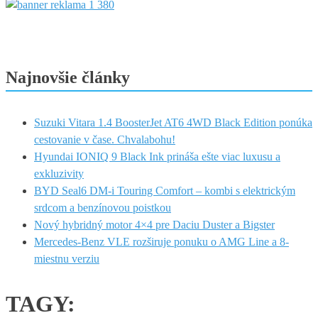
Najnovšie články
Suzuki Vitara 1.4 BoosterJet AT6 4WD Black Edition ponúka
cestovanie v čase. Chvalabohu!
Hyundai IONIQ 9 Black Ink prináša ešte viac luxusu a
exkluzivity
BYD Seal6 DM-i Touring Comfort – kombi s elektrickým
srdcom a benzínovou poistkou
Nový hybridný motor 4×4 pre Daciu Duster a Bigster
Mercedes-Benz VLE rozširuje ponuku o AMG Line a 8-
miestnu verziu
TAGY: