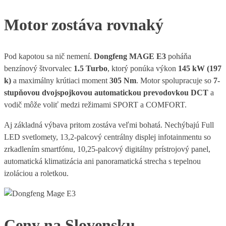
Motor zostáva rovnaký
Pod kapotou sa nič nemení.
Dongfeng MAGE E3
poháňa
benzínový štvorvalec
1.5 Turbo
, ktorý ponúka výkon
145 kW (197
k)
a maximálny krútiaci moment
305 Nm
. Motor spolupracuje so
7-
stupňovou dvojspojkovou automatickou prevodovkou DCT
a
vodič môže voliť medzi režimami SPORT a COMFORT.
Aj základná výbava pritom zostáva veľmi bohatá. Nechýbajú Full
LED svetlomety, 13,2-palcový centrálny displej infotainmentu so
zrkadlením smartfónu, 10,25-palcový digitálny prístrojový panel,
automatická klimatizácia ani panoramatická strecha s tepelnou
izoláciou a roletkou.
Ceny na Slovensku