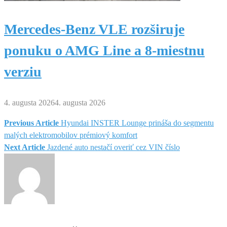
Mercedes-Benz VLE rozširuje
ponuku o AMG Line a 8-miestnu
verziu
4. augusta 2026
4. augusta 2026
Previous Article
Hyundai INSTER Lounge prináša do segmentu
Navigácia
malých elektromobilov prémiový komfort
Next Article
Jazdené auto nestačí overiť cez VIN číslo
v
článku