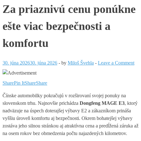
Za priaznivú cenu ponúkne
ešte viac bezpečnosti a
komfortu
30. júna 2026
30. júna 2026
-
by
Miloš Švehla
-
Leave a Comment
Share
Pin It
Share
Share
Čínske automobilky pokračujú v rozširovaní svojej ponuky na
slovenskom trhu. Najnovšie prichádza
Dongfeng MAGE E3
, ktorý
nadväzuje na úspech doterajšej výbavy E2 a zákazníkom prináša
vyššiu úroveň komfortu aj bezpečnosti. Okrem bohatejšej výbavy
zostáva jeho silnou stránkou aj atraktívna cena a predĺžená záruka až
na osem rokov bez obmedzenia počtu najazdených kilometrov.