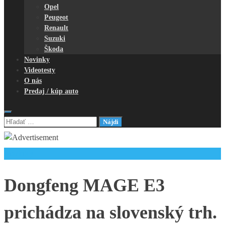
Opel
Peugeot
Renault
Suzuki
Škoda
Novinky
Videotesty
O nás
Predaj / kúp auto
Hľadať:
Novinky
Dongfeng MAGE E3
prichádza na slovenský trh.