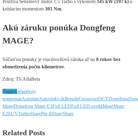
Používa benzínový motor 1.5 Turbo s výkonom
145 kW (197 k)
a
krútiacim momentom
305 Nm
.
Akú záruku ponúka Dongfeng
MAGE?
Súčasťou ponuky je viacúrovňová záruka až na
8 rokov bez
obmedzenia počtu kilometrov
.
Zdroj: TS AlfaBeta
Tagged
adaptívny
tempomat
Automat
Autovinky.sk
Benzín
Crossover
DCT
Dongfeng
Dong
Mage
Dongfeng Mage E3
Full LED
Full LED svetlá
Mage
Mage
E2
SUV
Turbo
Share
Pin It
Share
Share
Related Posts