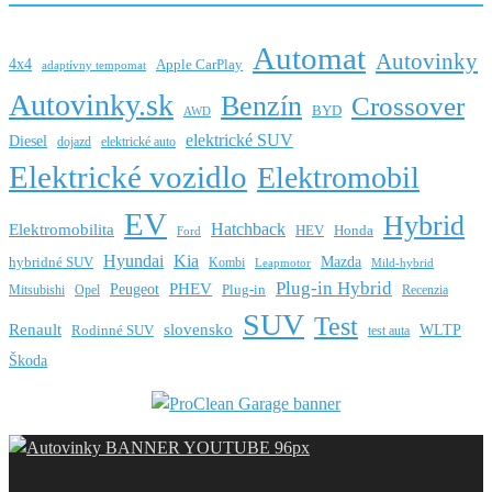
Automat
Autovinky
4x4
Apple CarPlay
adaptívny tempomat
Autovinky.sk
Benzín
Crossover
BYD
AWD
elektrické SUV
Diesel
dojazd
elektrické auto
Elektrické vozidlo
Elektromobil
EV
Hybrid
Hatchback
Elektromobilita
HEV
Honda
Ford
Hyundai
Kia
Mazda
hybridné SUV
Kombi
Leapmotor
Mild-hybrid
Plug-in Hybrid
PHEV
Peugeot
Mitsubishi
Opel
Plug-in
Recenzia
SUV
Test
Renault
slovensko
Rodinné SUV
WLTP
test auta
Škoda