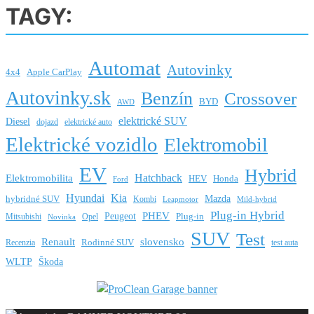
TAGY:
Automat
Autovinky
4x4
Apple CarPlay
Autovinky.sk
Benzín
Crossover
BYD
AWD
elektrické SUV
Diesel
dojazd
elektrické auto
Elektrické vozidlo
Elektromobil
EV
Hybrid
Hatchback
Elektromobilita
HEV
Honda
Ford
Hyundai
Kia
Mazda
hybridné SUV
Kombi
Leapmotor
Mild-hybrid
Plug-in Hybrid
PHEV
Peugeot
Mitsubishi
Opel
Plug-in
Novinka
SUV
Test
Renault
slovensko
Rodinné SUV
Recenzia
test auta
WLTP
Škoda