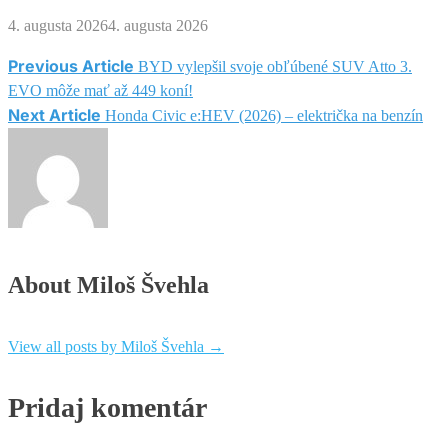
4. augusta 2026
4. augusta 2026
Previous Article
BYD vylepšil svoje obľúbené SUV Atto 3.
Navigácia
EVO môže mať až 449 koní!
Next Article
v
Honda Civic e:HEV (2026) – električka na benzín
článku
About Miloš Švehla
View all posts by Miloš Švehla
→
Pridaj komentár