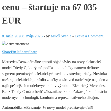
cenu – štartuje na 67 035
EUR
8. mája 2026
8. mája 2026
-
by
Miloš Švehla
-
Leave a Comment
Share
Pin It
Share
Share
Mercedes-Benz oficiálne spustil objednávky na nový elektrický
model Triedy C, ktorý má podľa automobilky nanovo definovať
segment prémiových elektrických sedanov strednej triedy. Novinka
rozširuje elektrické portfólio značky a zároveň nadväzuje na jeden z
najúspešnejších modelových radov výrobcu. Elektrický Mercedes-
Benz Triedy C má osloviť zákazníkov, ktorí očakávajú kombináciu
moderných technológií, komfortu a reprezentatívneho dizajnu.
Automobilka zdôrazňuje, že nový model predstavuje ďalší