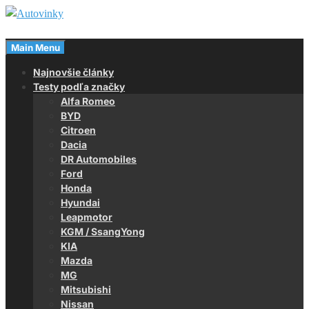
Skip
to
Magazín o autách
content
Main Menu
Autovinky
Najnovšie články
Testy podľa značky
Alfa Romeo
BYD
Citroen
Dacia
DR Automobiles
Ford
Honda
Hyundai
Leapmotor
KGM / SsangYong
KIA
Mazda
MG
Mitsubishi
Nissan