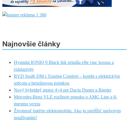
Najnovšie články
Hyundai IONIQ 9 Black Ink prináša ešte viac luxusu a
exkluzivity
BYD Seal6 DM-i Touring Comfort – kombi s elektrickým
srdcom a benzínovou poistkou
Nový hybridný motor 4×4 pre Daciu Duster a Bigster
Mercedes-Benz VLE rozširuje ponuku o AMG Line a 8-
miestnu verziu
Životnosť batérie elektromobilu. Ako ju predĺžiť správnym
používaním?