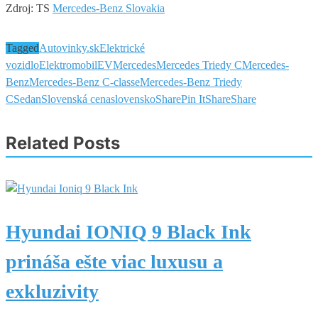
Zdroj: TS
Mercedes-Benz Slovakia
Tagged
Autovinky.sk
Elektrické
vozidlo
Elektromobil
EV
Mercedes
Mercedes Triedy C
Mercedes-
Benz
Mercedes-Benz C-classe
Mercedes-Benz Triedy
C
Sedan
Slovenská cena
slovensko
Share
Pin It
Share
Share
Related Posts
Hyundai IONIQ 9 Black Ink
prináša ešte viac luxusu a
exkluzivity