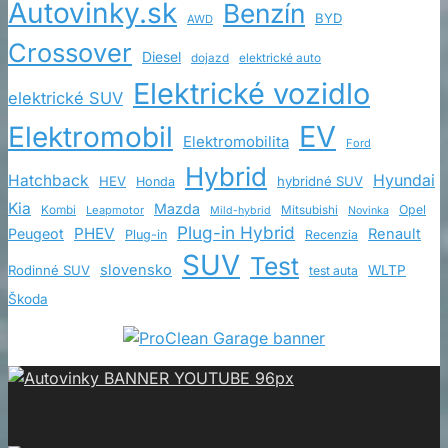
Autovinky.sk
Benzín
BYD
AWD
Crossover
Diesel
dojazd
elektrické auto
Elektrické vozidlo
elektrické SUV
EV
Elektromobil
Elektromobilita
Ford
Hybrid
Hatchback
Hyundai
HEV
hybridné SUV
Honda
Kia
Mazda
Opel
Kombi
Leapmotor
Mitsubishi
Mild-hybrid
Novinka
Plug-in Hybrid
PHEV
Peugeot
Renault
Plug-in
Recenzia
SUV
Test
slovensko
Rodinné SUV
WLTP
test auta
Škoda