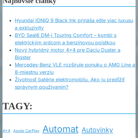
Najnovšie články
Hyundai IONIQ 9 Black Ink prináša ešte viac luxusu
a exkluzivity
BYD Seal6 DM-i Touring Comfort – kombi s
elektrickým srdcom a benzínovou poistkou
Nový hybridný motor 4×4 pre Daciu Duster a
Bigster
Mercedes-Benz VLE rozširuje ponuku o AMG Line a
8-miestnu verziu
Životnosť batérie elektromobilu. Ako ju predĺžiť
správnym používaním?
TAGY:
Automat
Autovinky
4x4
Apple CarPlay