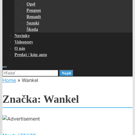
Opel
Peugeot
Renault
Suzuki
Škoda
Novinky
Videotesty
O nás
Predaj / kúp auto
Hľadať:
Home
»
Wankel
Značka:
Wankel