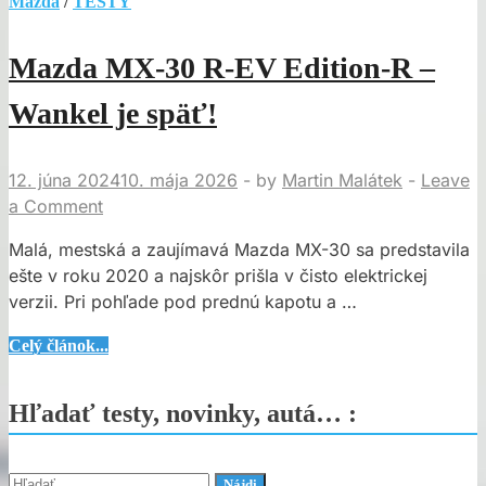
Mazda
/
TESTY
Mazda MX-30 R-EV Edition-R –
Wankel je späť!
12. júna 2024
10. mája 2026
-
by
Martin Malátek
-
Leave
a Comment
Malá, mestská a zaujímavá Mazda MX-30 sa predstavila
ešte v roku 2020 a najskôr prišla v čisto elektrickej
verzii. Pri pohľade pod prednú kapotu a …
Mazda
Celý článok...
MX-
30
Hľadať testy, novinky, autá… :
R-
EV
Edition-
Hľadať: