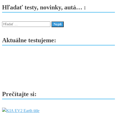
omyl
Hľadať testy, novinky, autá… :
–
odpíše
22
Hľadať:
miliárd
eur
Aktuálne testujeme:
a
brzdí
plány
s
elektromobilmi
Prečítajte si: