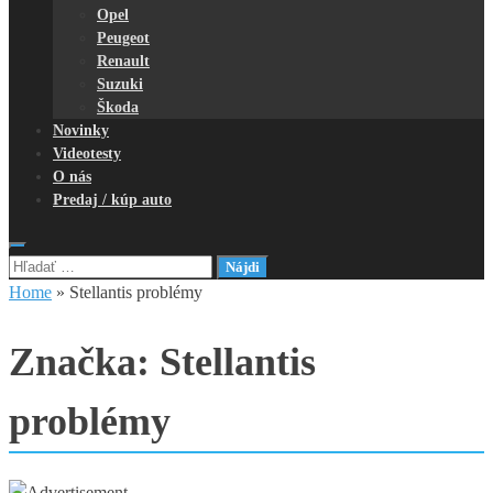
Opel
Peugeot
Renault
Suzuki
Škoda
Novinky
Videotesty
O nás
Predaj / kúp auto
Hľadať:
Home
»
Stellantis problémy
Značka:
Stellantis
problémy