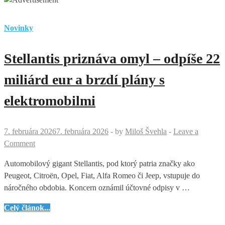
Novinky
Stellantis priznáva omyl – odpíše 22
miliárd eur a brzdí plány s
elektromobilmi
7. februára 2026
7. februára 2026
-
by
Miloš Švehla
-
Leave a
Comment
Automobilový gigant Stellantis, pod ktorý patria značky ako
Peugeot, Citroën, Opel, Fiat, Alfa Romeo či Jeep, vstupuje do
náročného obdobia. Koncern oznámil účtovné odpisy v …
Stellantis
Celý článok...
priznáva