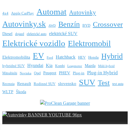
Automat
Autovinky
4x4
Apple CarPlay
Autovinky.sk
Benzín
Crossover
BYD
AWD
elektrické SUV
Diesel
dojazd
elektrické auto
Elektrické vozidlo
Elektromobil
EV
Hybrid
Hatchback
Elektromobilita
HEV
Honda
Ford
Hyundai
Kia
Mazda
hybridné SUV
Kombi
Leapmotor
Mild-hybrid
Plug-in Hybrid
PHEV
Peugeot
Mitsubishi
Opel
Plug-in
Novinka
SUV
Test
Renault
slovensko
Rodinné SUV
Recenzia
test auta
WLTP
Škoda