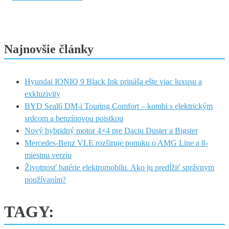
Najnovšie články
Hyundai IONIQ 9 Black Ink prináša ešte viac luxusu a
exkluzivity
BYD Seal6 DM-i Touring Comfort – kombi s elektrickým
srdcom a benzínovou poistkou
Nový hybridný motor 4×4 pre Daciu Duster a Bigster
Mercedes-Benz VLE rozširuje ponuku o AMG Line a 8-
miestnu verziu
Životnosť batérie elektromobilu. Ako ju predĺžiť správnym
používaním?
TAGY: