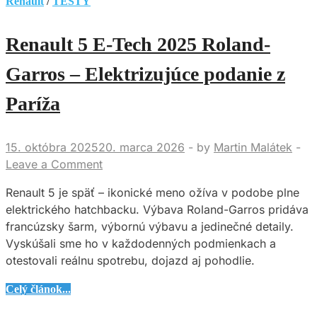
Renault
/
TESTY
Renault 5 E-Tech 2025 Roland-
Garros – Elektrizujúce podanie z
Paríža
15. októbra 2025
20. marca 2026
-
by
Martin Malátek
-
Leave a Comment
Renault 5 je späť – ikonické meno ožíva v podobe plne
elektrického hatchbacku. Výbava Roland-Garros pridáva
francúzsky šarm, výbornú výbavu a jedinečné detaily.
Vyskúšali sme ho v každodenných podmienkach a
otestovali reálnu spotrebu, dojazd aj pohodlie.
Renault
Celý článok...
5