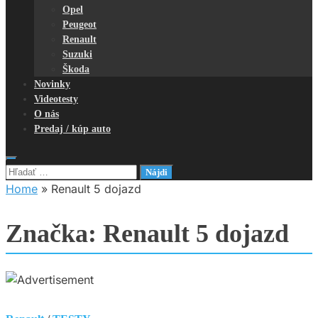
Opel
Peugeot
Renault
Suzuki
Škoda
Novinky
Videotesty
O nás
Predaj / kúp auto
Hľadať:
Home
»
Renault 5 dojazd
Značka:
Renault 5 dojazd