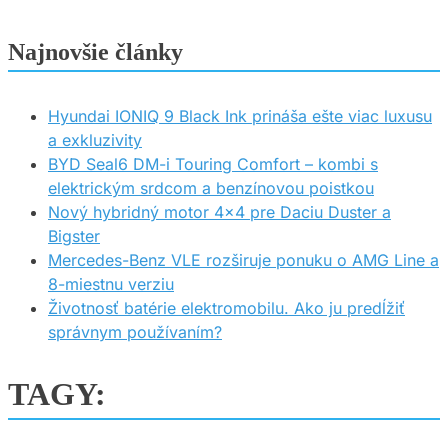
Najnovšie články
Hyundai IONIQ 9 Black Ink prináša ešte viac luxusu
a exkluzivity
BYD Seal6 DM-i Touring Comfort – kombi s
elektrickým srdcom a benzínovou poistkou
Nový hybridný motor 4×4 pre Daciu Duster a
Bigster
Mercedes-Benz VLE rozširuje ponuku o AMG Line a
8-miestnu verziu
Životnosť batérie elektromobilu. Ako ju predĺžiť
správnym používaním?
TAGY: