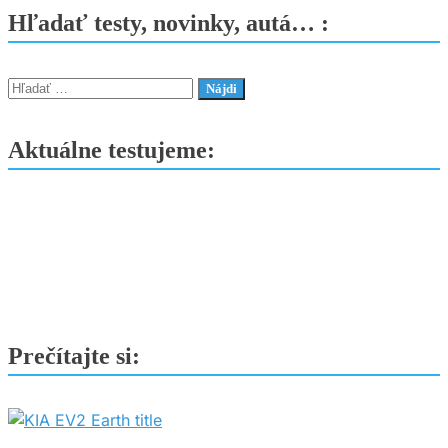
E-
Hľadať testy, novinky, autá… :
Tech
2025
Roland-
Hľadať:
Garros
–
Aktuálne testujeme:
Elektrizujúce
podanie
z
Paríža
Prečítajte si: