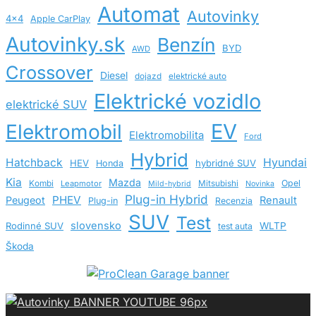
Automat
Autovinky
4x4
Apple CarPlay
Autovinky.sk
Benzín
BYD
AWD
Crossover
Diesel
dojazd
elektrické auto
Elektrické vozidlo
elektrické SUV
EV
Elektromobil
Elektromobilita
Ford
Hybrid
Hatchback
Hyundai
HEV
hybridné SUV
Honda
Kia
Mazda
Opel
Kombi
Leapmotor
Mitsubishi
Mild-hybrid
Novinka
Plug-in Hybrid
PHEV
Peugeot
Renault
Plug-in
Recenzia
SUV
Test
slovensko
Rodinné SUV
WLTP
test auta
Škoda