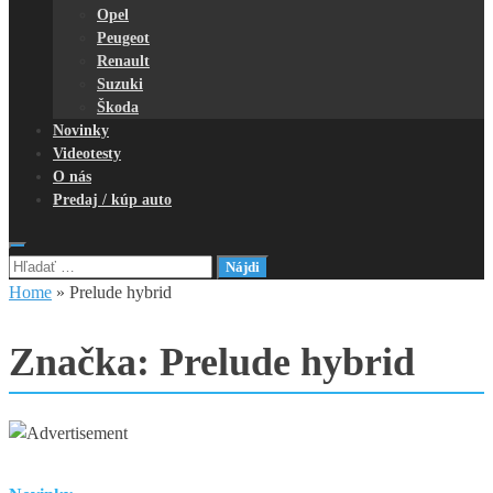
Opel
Peugeot
Renault
Suzuki
Škoda
Novinky
Videotesty
O nás
Predaj / kúp auto
Hľadať:
Home
»
Prelude hybrid
Značka:
Prelude hybrid