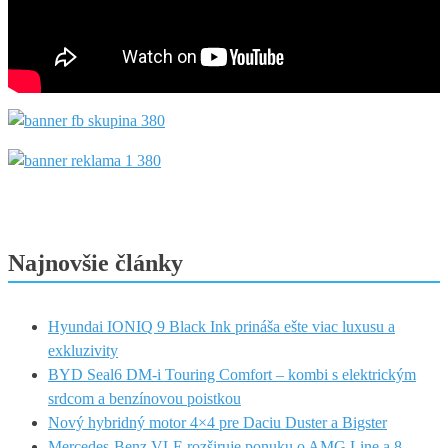
Najnovšie články
Hyundai IONIQ 9 Black Ink prináša ešte viac luxusu a
exkluzivity
BYD Seal6 DM-i Touring Comfort – kombi s elektrickým
srdcom a benzínovou poistkou
Nový hybridný motor 4×4 pre Daciu Duster a Bigster
Mercedes-Benz VLE rozširuje ponuku o AMG Line a 8-