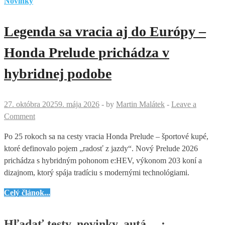
Novinky
Legenda sa vracia aj do Európy –
Honda Prelude prichádza v
hybridnej podobe
27. októbra 2025
9. mája 2026
-
by
Martin Malátek
-
Leave a
Comment
Po 25 rokoch sa na cesty vracia Honda Prelude – športové kupé,
ktoré definovalo pojem „radosť z jazdy“. Nový Prelude 2026
prichádza s hybridným pohonom e:HEV, výkonom 203 koní a
dizajnom, ktorý spája tradíciu s modernými technológiami.
Legenda
Celý článok...
sa
vracia
Hľadať testy, novinky, autá… :