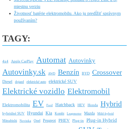
miestnu verziu
Životnosť batérie elektromobilu. Ako ju predĺžiť správnym
používaním?
TAGY:
Automat
Autovinky
4x4
Apple CarPlay
Autovinky.sk
Benzín
Crossover
BYD
AWD
elektrické SUV
Diesel
dojazd
elektrické auto
Elektrické vozidlo
Elektromobil
EV
Hybrid
Hatchback
Elektromobilita
HEV
Honda
Ford
Hyundai
Kia
Mazda
hybridné SUV
Kombi
Leapmotor
Mild-hybrid
Plug-in Hybrid
PHEV
Peugeot
Mitsubishi
Opel
Plug-in
Novinka