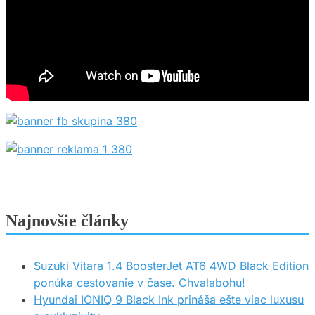
Najnovšie články
Suzuki Vitara 1.4 BoosterJet AT6 4WD Black Edition
ponúka cestovanie v čase. Chvalabohu!
Hyundai IONIQ 9 Black Ink prináša ešte viac luxusu