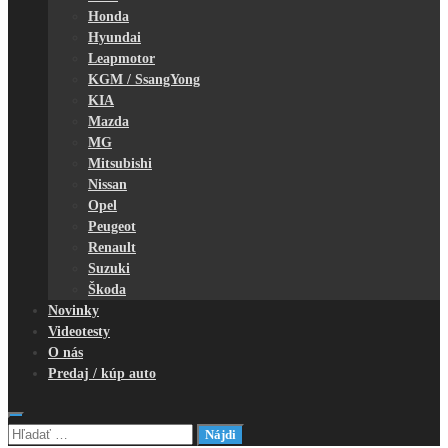
Honda
Hyundai
Leapmotor
KGM / SsangYong
KIA
Mazda
MG
Mitsubishi
Nissan
Opel
Peugeot
Renault
Suzuki
Škoda
Novinky
Videotesty
O nás
Predaj / kúp auto
Hľadať: