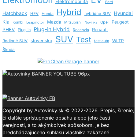
Elektromobilita
Ford
Hybrid
Hatchback
Hyundai
HEV
hybridné SUV
Honda
Kia
Mazda
Peugeot
Opel
Kombi
Leapmotor
Mitsubishi
Novinka
Plug-in Hybrid
PHEV
Renault
Plug-in
Recenzia
SUV
Test
slovensko
Rodinné SUV
WLTP
test auta
Škoda
Copyright by Autovinky.sk © 2022-2026. Prepis, šírenie,
či ďalšie sprístupnenie obsahu alebo jeho časti
verejnosti, a to akýmkoľvek spôsobom, je bez
predchádzajúceho súhlasu vlastníka zakázané.