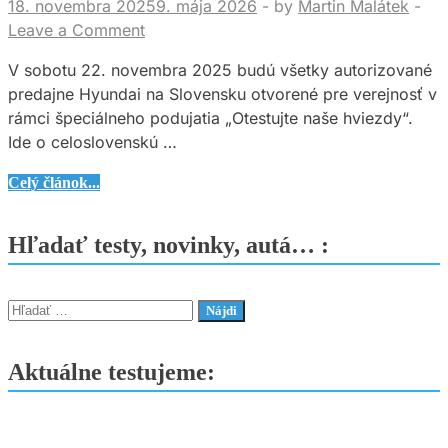
18. novembra 2025
9. mája 2026
-
by
Martin Malátek
-
Leave a Comment
V sobotu 22. novembra 2025 budú všetky autorizované
predajne Hyundai na Slovensku otvorené pre verejnosť v
rámci špeciálneho podujatia „Otestujte naše hviezdy“.
Ide o celoslovenskú …
Hyundai
Celý článok...
pozýva
na
Hľadať testy, novinky, autá… :
akciu
„Otestujte
naše
Hľadať:
hviezdy“
–
Aktuálne testujeme:
čakajú
vás
zľavy,
súťaže