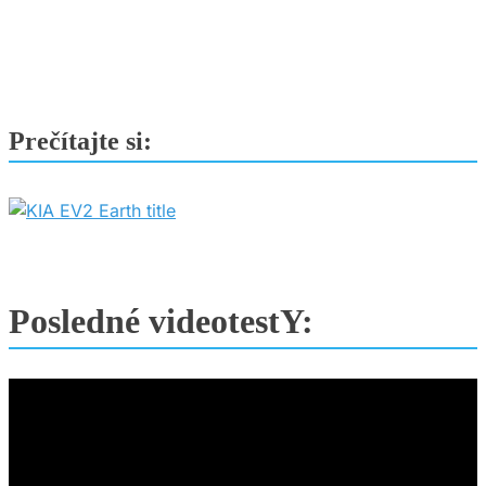
aj
testovacie
jazdy
Prečítajte si:
Posledné videotestY: