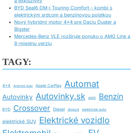
a exkluzivity
BYD Seal6 DM-i Touring Comfort – kombi s
elektrickým srdcom a benzínovou poistkou
Nový hybridný motor 4×4 pre Daciu Duster a
Bigster
Mercedes-Benz VLE rozširuje ponuku o AMG Line a
8-miestnu verziu
TAGY:
Automat
4x4
Apple CarPlay
Android Auto
Autovinky.sk
Benzín
Autovinky
AWD
Crossover
BYD
Diesel
dojazd
elektrické auto
Elektrické vozidlo
elektrické SUV
EV
Elektromobil