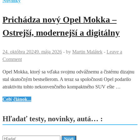
Novinky
Prichádza nový Opel Mokka –
Ostrejší, modernejší a digitálny
24. októbra 2024
9. mája 2026
-
by
Martin Malátek
-
Leave a
Comment
Opel Mokka, ktorý sa vďaka svojmu odvážnemu a čistému dizajnu
stal skutočným bestsellerom. A teraz sa spoločnosti Opel podarilo
atraktivitu tohto nekonvenčného kompaktného SUV ešte …
Prichádza
Celý článok...
nový
Opel
Hľadať testy, novinky, autá… :
Mokka
–
Ostrejší,
Hľadať: