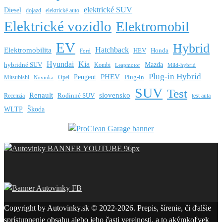
elektrické SUV
Diesel
dojazd
elektrické auto
Elektrické vozidlo
Elektromobil
EV
Hybrid
Hatchback
Elektromobilita
HEV
Honda
Ford
Hyundai
Kia
Mazda
hybridné SUV
Kombi
Leapmotor
Mild-hybrid
Plug-in Hybrid
PHEV
Peugeot
Mitsubishi
Opel
Plug-in
Novinka
SUV
Test
Renault
slovensko
Rodinné SUV
Recenzia
test auta
WLTP
Škoda
Copyright by Autovinky.sk © 2022-2026. Prepis, šírenie, či ďalšie
sprístupnenie obsahu alebo jeho časti verejnosti, a to akýmkoľvek