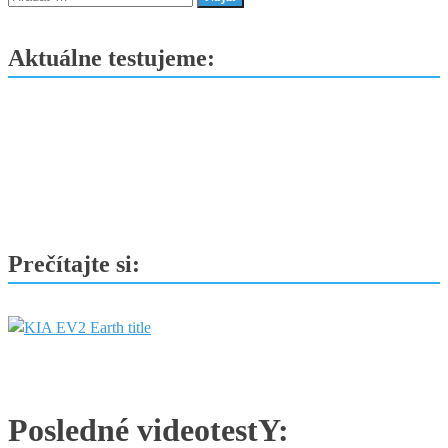
modernejší
a
Aktuálne testujeme:
digitálny
Prečítajte si:
Posledné videotestY: