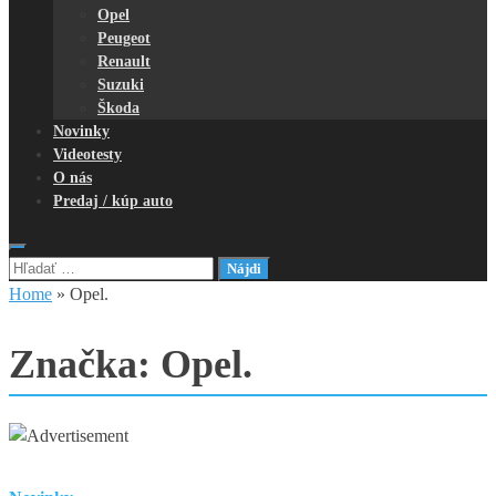
Opel
Peugeot
Renault
Suzuki
Škoda
Novinky
Videotesty
O nás
Predaj / kúp auto
Hľadať:
Home
»
Opel.
Značka:
Opel.