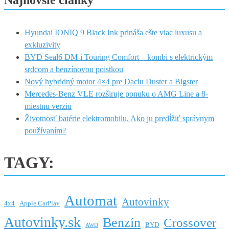
Hyundai IONIQ 9 Black Ink prináša ešte viac luxusu a
exkluzivity
BYD Seal6 DM-i Touring Comfort – kombi s elektrickým
srdcom a benzínovou poistkou
Nový hybridný motor 4×4 pre Daciu Duster a Bigster
Mercedes-Benz VLE rozširuje ponuku o AMG Line a 8-
miestnu verziu
Životnosť batérie elektromobilu. Ako ju predĺžiť správnym
používaním?
TAGY:
Automat
Autovinky
4x4
Apple CarPlay
Autovinky.sk
Benzín
Crossover
BYD
AWD