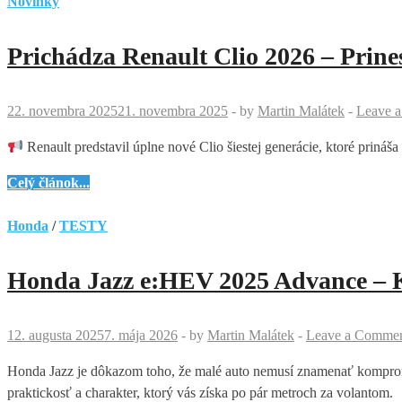
Novinky
Prichádza Renault Clio 2026 – Prine
22. novembra 2025
21. novembra 2025
-
by
Martin Malátek
-
Leave 
Renault predstavil úplne nové Clio šiestej generácie, ktoré priná
Prichádza
Celý článok...
Renault
Clio
Honda
/
TESTY
2026
–
Honda Jazz e:HEV 2025 Advance – 
Prinesie
nový
štandard
12. augusta 2025
7. mája 2026
-
by
Martin Malátek
-
Leave a Comme
v
Honda Jazz je dôkazom toho, že malé auto nemusí znamenať kompromi
triede
praktickosť a charakter, ktorý vás získa po pár metroch za volantom.
malých