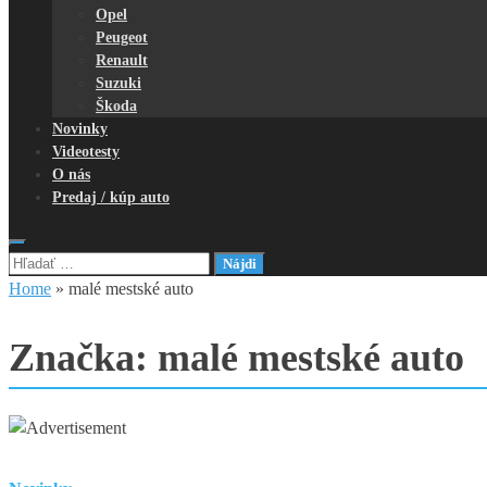
Opel
Peugeot
Renault
Suzuki
Škoda
Novinky
Videotesty
O nás
Predaj / kúp auto
Hľadať:
Home
»
malé mestské auto
Značka:
malé mestské auto