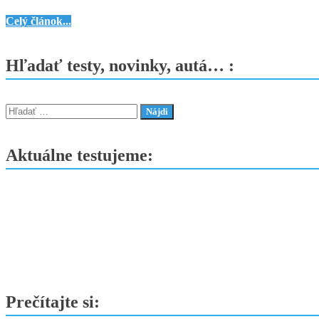
áut
Honda
Celý článok...
Jazz
e:HEV
Hľadať testy, novinky, autá… :
2025
Advance
–
Hľadať:
Kompaktný
zázrak
Aktuálne testujeme:
s
veľkou
dušou
Prečítajte si: