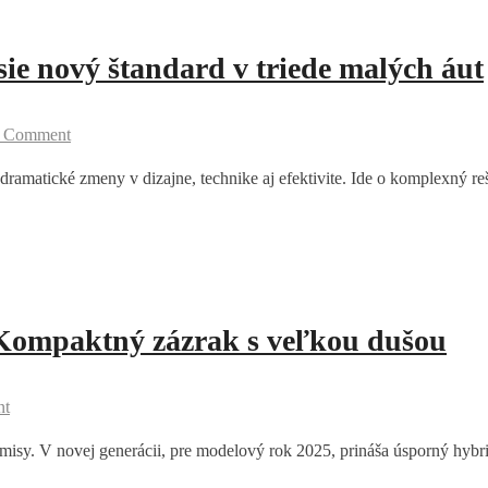
sie nový štandard v triede malých áut
a Comment
ša dramatické zmeny v dizajne, technike aj efektivite. Ide o komplexný
Kompaktný zázrak s veľkou dušou
nt
sy. V novej generácii, pre modelový rok 2025, prináša úsporný hybr