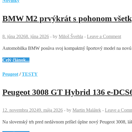
Novinky
BMW M2 prvýkrát s pohonom všetkých
8. júna 2026
8. júna 2026
-
by
Miloš Švehla
-
Leave a Comment
Automobilka BMW posúva svoj kompaktný športový model na novú ú
BMW
Celý článok...
M2
prvýkrát
Peugeot
/
TESTY
s
pohonom
Peugeot 3008 GT Hybrid 136 e-DCS6
všetkých
kolies.
M
12. novembra 2024
9. mája 2026
-
by
Martin Malátek
-
Leave a Com
xDrive
Na slovenský trh pred nedávnom prišiel úplne nový Peugeot 3008, lák
prináša
brutálnu