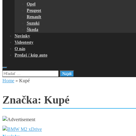
Opel
Peugeot
Renault
Suzuki
Škoda
Novinky
Videotesty
O nás
Predaj / kúp auto
Hľadať:
Home
»
Kupé
Značka:
Kupé