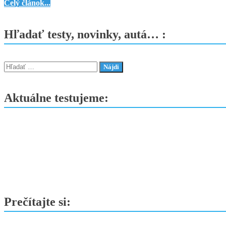
Peugeot
Celý článok...
trakciu
3008
aj
GT
Hľadať testy, novinky, autá… :
zrýchlenie
Hybrid
136
e-
Hľadať:
DCS6
–
Aktuálne testujeme:
Radikálne
iný
ako
predchodca
Prečítajte si: