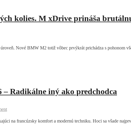
 kolies. M xDrive prináša brutálnu 
roveň. Nové BMW M2 totiž vôbec prvýkrát prichádza s pohonom vše
 – Radikálne iný ako predchodca
ment
ajúci na francúzsky komfort a modernú techniku. Hoci sa všade najprv