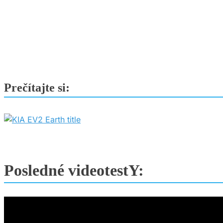
za
pozornosť
Prečítajte si:
Posledné videotestY: