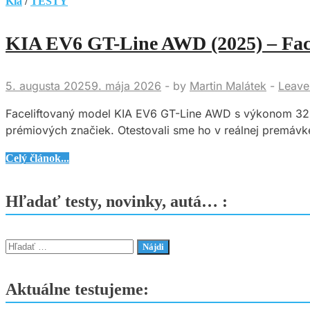
Kia
/
TESTY
KIA EV6 GT-Line AWD (2025) – Faceli
5. augusta 2025
9. mája 2026
-
by
Martin Malátek
-
Leave
Faceliftovaný model KIA EV6 GT-Line AWD s výkonom 325 k
prémiových značiek. Otestovali sme ho v reálnej premávke
KIA
Celý článok...
EV6
GT-
Hľadať testy, novinky, autá… :
Line
AWD
(2025)
Hľadať:
–
Facelift,
Aktuálne testujeme:
ktorý
stojí