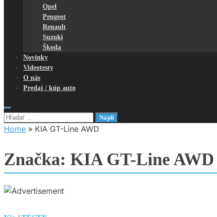
Opel
Peugeot
Renault
Suzuki
Škoda
Novinky
Videotesty
O nás
Predaj / kúp auto
Hľadať:
Home
»
KIA GT-Line AWD
Značka:
KIA GT-Line AWD