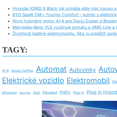
Hyundai IONIQ 9 Black Ink prináša ešte viac luxusu a 
BYD Seal6 DM-i Touring Comfort – kombi s elektric
Nový hybridný motor 4×4 pre Daciu Duster a Bigster
Mercedes-Benz VLE rozširuje ponuku o AMG Line a 8
Životnosť batérie elektromobilu. Ako ju predĺžiť sp
TAGY:
Automat
Autov
Autovinky
4x4
Apple CarPlay
Elektrické vozidlo
Elektromobil
El
Plug-in Hybri
PHEV
Peugeot
Opel
Plug-in
Mitsubishi
Novinka