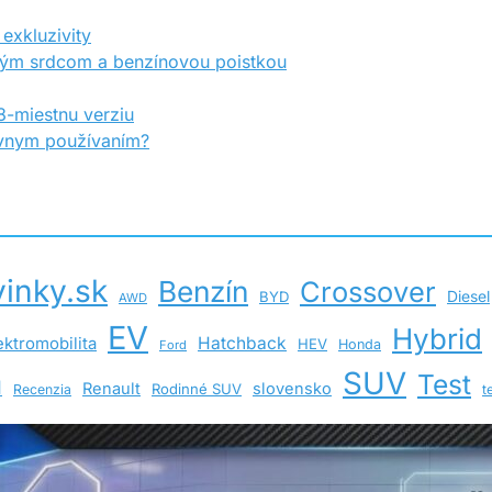
exkluzivity
kým srdcom a benzínovou poistkou
-miestnu verziu
rávnym používaním?
inky.sk
Benzín
Crossover
Diesel
BYD
AWD
EV
Hybrid
Hatchback
ektromobilita
HEV
Honda
Ford
SUV
Test
d
Renault
slovensko
Rodinné SUV
Recenzia
t