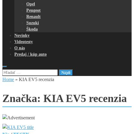
Opel
Peugeot
Renault
Suzuki
Škoda
Novinky
Videotesty
O nás
Predaj / kúp auto
Hľadať:
Home
»
KIA EV5 recenzia
Značka:
KIA EV5 recenzia