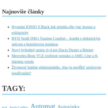
Najnovšie články
Hyundai IONIQ 9 Black Ink prináša ešte viac luxusu a
exkluzivity
BYD Seal6 DM-i Touring Comfort – kombi s elektrickým
srdcom a benzínovou poistkou
Nový hybridný motor 4×4 pre Daciu Duster a Bigster
Mercedes-Benz VLE rozširuje ponuku o AMG Line a 8-
miestnu verziu
Životnosť batérie elektromobilu. Ako ju predĺžiť správnym
používaním?
TAGY:
Automat
Autovinky
4x4
Apple CarPlay