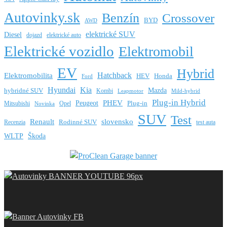
Autovinky.sk
Benzín
Crossover
BYD
AWD
elektrické SUV
Diesel
dojazd
elektrické auto
Elektrické vozidlo
Elektromobil
EV
Hybrid
Hatchback
Elektromobilita
HEV
Honda
Ford
Hyundai
Kia
Mazda
hybridné SUV
Kombi
Leapmotor
Mild-hybrid
Plug-in Hybrid
PHEV
Peugeot
Mitsubishi
Opel
Plug-in
Novinka
SUV
Test
Renault
slovensko
Rodinné SUV
Recenzia
test auta
WLTP
Škoda