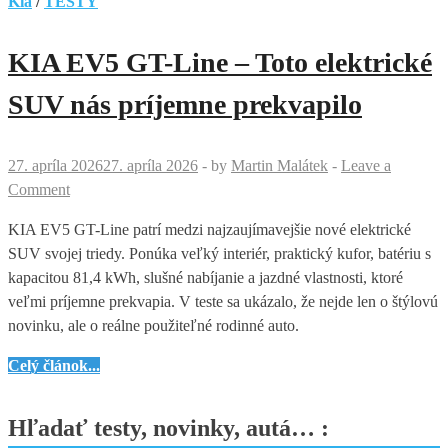
Kia
/
TESTY
KIA EV5 GT-Line – Toto elektrické
SUV nás príjemne prekvapilo
27. apríla 2026
27. apríla 2026
-
by
Martin Malátek
-
Leave a
Comment
KIA EV5 GT-Line patrí medzi najzaujímavejšie nové elektrické
SUV svojej triedy. Ponúka veľký interiér, praktický kufor, batériu s
kapacitou 81,4 kWh, slušné nabíjanie a jazdné vlastnosti, ktoré
veľmi príjemne prekvapia. V teste sa ukázalo, že nejde len o štýlovú
novinku, ale o reálne použiteľné rodinné auto.
KIA
Celý článok...
EV5
GT-
Hľadať testy, novinky, autá… :
Line