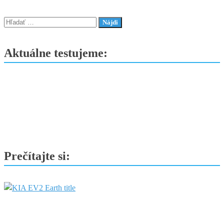
–
Toto
Hľadať:
elektrické
SUV
Aktuálne testujeme:
nás
príjemne
prekvapilo
Prečítajte si: