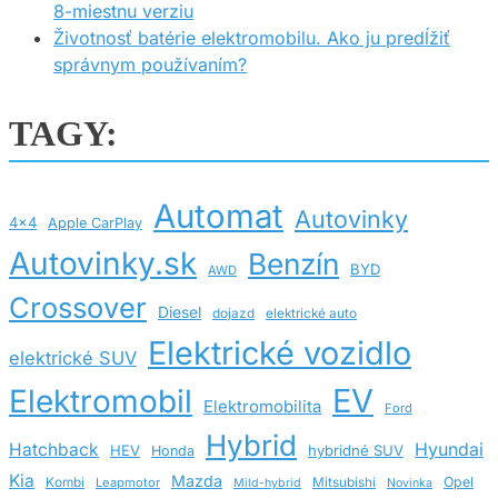
8-miestnu verziu
Životnosť batérie elektromobilu. Ako ju predĺžiť
správnym používaním?
TAGY:
Automat
Autovinky
4x4
Apple CarPlay
Autovinky.sk
Benzín
BYD
AWD
Crossover
Diesel
dojazd
elektrické auto
Elektrické vozidlo
elektrické SUV
EV
Elektromobil
Elektromobilita
Ford
Hybrid
Hatchback
Hyundai
HEV
hybridné SUV
Honda
Kia
Mazda
Opel
Kombi
Leapmotor
Mitsubishi
Mild-hybrid
Novinka