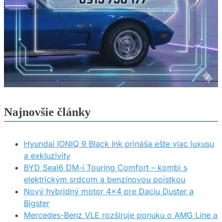
Najnovšie články
Hyundai IONIQ 9 Black Ink prináša ešte viac luxusu
a exkluzivity
BYD Seal6 DM-i Touring Comfort – kombi s
elektrickým srdcom a benzínovou poistkou
Nový hybridný motor 4×4 pre Daciu Duster a
Bigster
Mercedes-Benz VLE rozširuje ponuku o AMG Line a