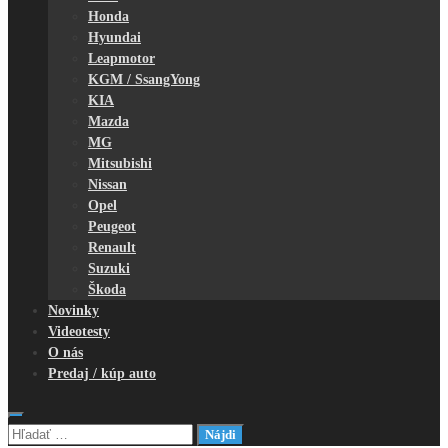
Honda
Hyundai
Leapmotor
KGM / SsangYong
KIA
Mazda
MG
Mitsubishi
Nissan
Opel
Peugeot
Renault
Suzuki
Škoda
Novinky
Videotesty
O nás
Predaj / kúp auto
Hľadať: