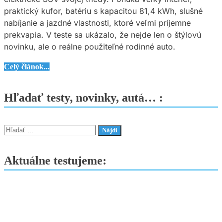
praktický kufor, batériu s kapacitou 81,4 kWh, slušné
nabíjanie a jazdné vlastnosti, ktoré veľmi príjemne
prekvapia. V teste sa ukázalo, že nejde len o štýlovú
novinku, ale o reálne použiteľné rodinné auto.
KIA
Celý článok...
EV5
GT-
Hľadať testy, novinky, autá… :
Line
–
Toto
Hľadať:
elektrické
SUV
Aktuálne testujeme:
nás
príjemne
prekvapilo