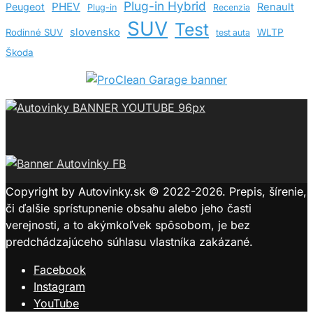
Plug-in Hybrid
PHEV
Peugeot
Renault
Plug-in
Recenzia
SUV
Test
slovensko
Rodinné SUV
WLTP
test auta
Škoda
Copyright by Autovinky.sk © 2022-2026. Prepis, šírenie,
či ďalšie sprístupnenie obsahu alebo jeho časti
verejnosti, a to akýmkoľvek spôsobom, je bez
predchádzajúceho súhlasu vlastníka zakázané.
Facebook
Instagram
YouTube