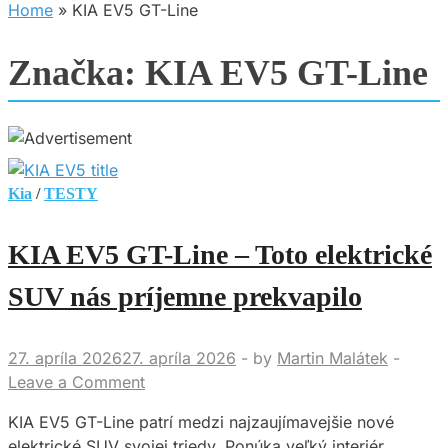
Home
»
KIA EV5 GT-Line
Značka:
KIA EV5 GT-Line
Kia
/
TESTY
KIA EV5 GT-Line – Toto elektrické
SUV nás príjemne prekvapilo
27. apríla 2026
27. apríla 2026
-
by
Martin Malátek
-
Leave a Comment
KIA EV5 GT-Line patrí medzi najzaujímavejšie nové
elektrické SUV svojej triedy. Ponúka veľký interiér,