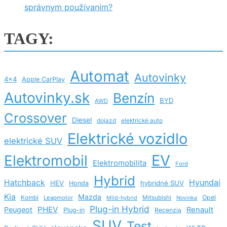
správnym používaním?
TAGY:
Automat
Autovinky
4x4
Apple CarPlay
Autovinky.sk
Benzín
BYD
AWD
Crossover
Diesel
dojazd
elektrické auto
Elektrické vozidlo
elektrické SUV
EV
Elektromobil
Elektromobilita
Ford
Hybrid
Hatchback
Hyundai
HEV
hybridné SUV
Honda
Kia
Mazda
Opel
Kombi
Leapmotor
Mitsubishi
Mild-hybrid
Novinka
Plug-in Hybrid
PHEV
Peugeot
Renault
Plug-in
Recenzia
SUV
Test