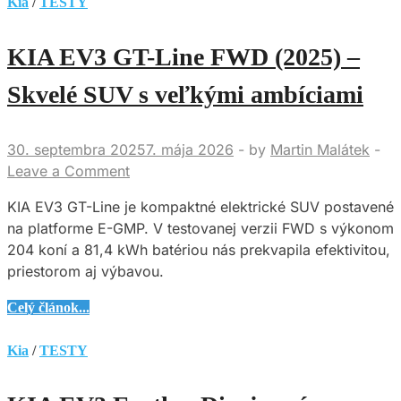
EV
Kia
/
TESTY
Design
Max–
KIA EV3 GT-Line FWD (2025) –
chcete
skvelé
Skvelé SUV s veľkými ambíciami
elektrické
SUV
30. septembra 2025
7. mája 2026
-
by
Martin Malátek
-
za
Leave a Comment
rozumnú
cenu?!
KIA EV3 GT-Line je kompaktné elektrické SUV postavené
To
na platforme E-GMP. V testovanej verzii FWD s výkonom
musí
204 koní a 81,4 kWh batériou nás prekvapila efektivitou,
mať
priestorom aj výbavou.
háčik…
KIA
Celý článok...
EV3
GT-
Kia
/
TESTY
Line
FWD