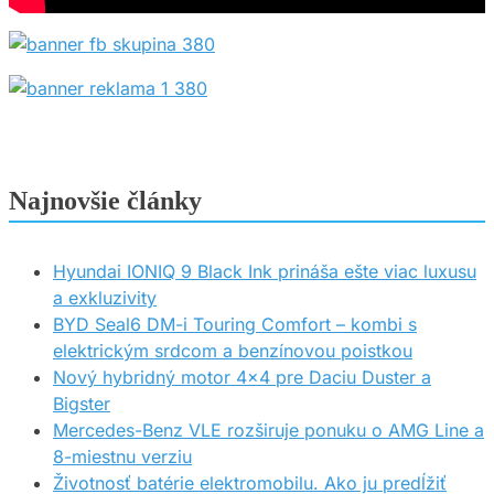
Najnovšie články
Hyundai IONIQ 9 Black Ink prináša ešte viac luxusu
a exkluzivity
BYD Seal6 DM-i Touring Comfort – kombi s
elektrickým srdcom a benzínovou poistkou
Nový hybridný motor 4×4 pre Daciu Duster a
Bigster
Mercedes-Benz VLE rozširuje ponuku o AMG Line a
8-miestnu verziu
Životnosť batérie elektromobilu. Ako ju predĺžiť