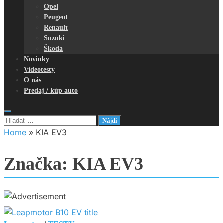
Opel
Peugeot
Renault
Suzuki
Škoda
Novinky
Videotesty
O nás
Predaj / kúp auto
Hľadať:
Home
»
KIA EV3
Značka:
KIA EV3