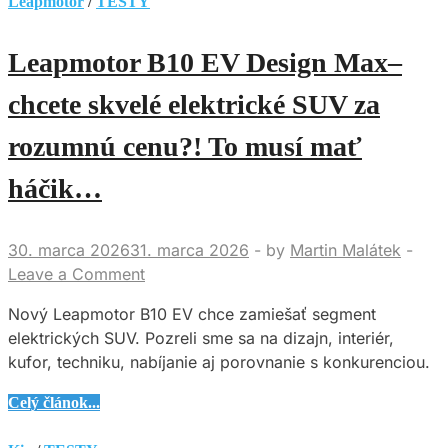
Leapmotor
/
TESTY
Leapmotor B10 EV Design Max–
chcete skvelé elektrické SUV za
rozumnú cenu?! To musí mať
háčik…
30. marca 2026
31. marca 2026
-
by
Martin Malátek
-
Leave a Comment
Nový Leapmotor B10 EV chce zamiešať segment
elektrických SUV. Pozreli sme sa na dizajn, interiér,
kufor, techniku, nabíjanie aj porovnanie s konkurenciou.
Leapmotor
Celý článok...
B10