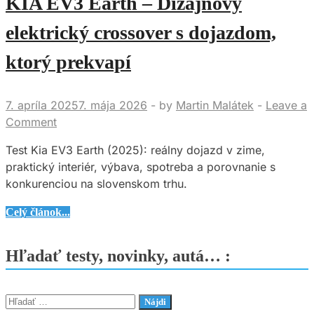
KIA EV3 Earth – Dizajnový
(2025)
–
elektrický crossover s dojazdom,
Skvelé
ktorý prekvapí
SUV
s
veľkými
7. apríla 2025
7. mája 2026
-
by
Martin Malátek
-
Leave a
ambíciami
Comment
Test Kia EV3 Earth (2025): reálny dojazd v zime,
praktický interiér, výbava, spotreba a porovnanie s
konkurenciou na slovenskom trhu.
KIA
Celý článok...
EV3
Earth
Hľadať testy, novinky, autá… :
–
Dizajnový
elektrický
Hľadať:
crossover