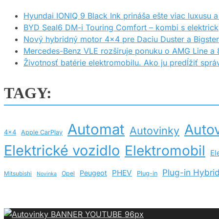
Hyundai IONIQ 9 Black Ink prináša ešte viac luxusu a 
BYD Seal6 DM-i Touring Comfort – kombi s elektric
Nový hybridný motor 4×4 pre Daciu Duster a Bigster
Mercedes-Benz VLE rozširuje ponuku o AMG Line a 8
Životnosť batérie elektromobilu. Ako ju predĺžiť sp
TAGY:
Automat
Autov
Autovinky
4x4
Apple CarPlay
Elektrické vozidlo
Elektromobil
El
Plug-in Hybri
PHEV
Peugeot
Opel
Plug-in
Mitsubishi
Novinka