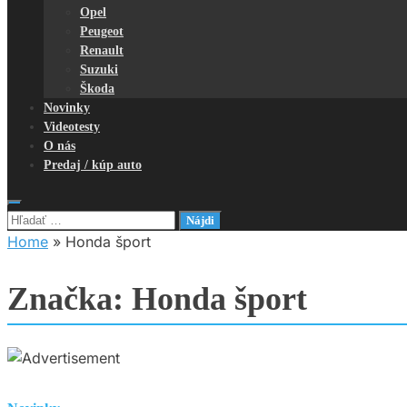
Opel
Peugeot
Renault
Suzuki
Škoda
Novinky
Videotesty
O nás
Predaj / kúp auto
Hľadať:
Home
»
Honda šport
Značka:
Honda šport