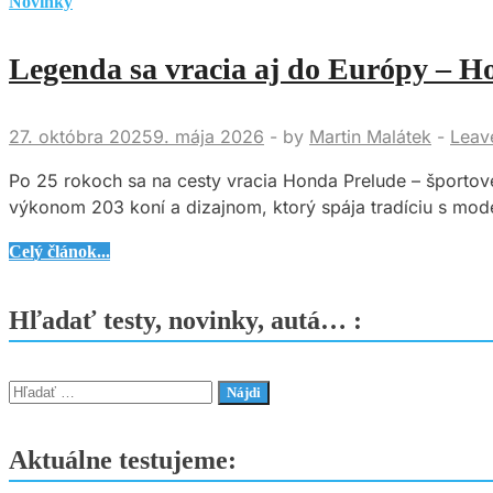
Novinky
Legenda sa vracia aj do Európy – H
27. októbra 2025
9. mája 2026
-
by
Martin Malátek
-
Leav
Po 25 rokoch sa na cesty vracia Honda Prelude – športo
výkonom 203 koní a dizajnom, ktorý spája tradíciu s mod
Legenda
Celý článok...
sa
vracia
Hľadať testy, novinky, autá… :
aj
do
Európy
Hľadať:
–
Honda
Aktuálne testujeme:
Prelude
prichádza