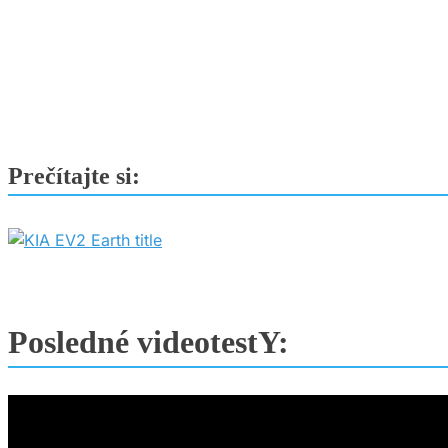
v
hybridnej
podobe
Prečítajte si:
Posledné videotestY: