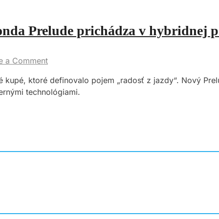
onda Prelude prichádza v hybridnej 
e a Comment
vé kupé, ktoré definovalo pojem „radosť z jazdy“. Nový P
ernými technológiami.