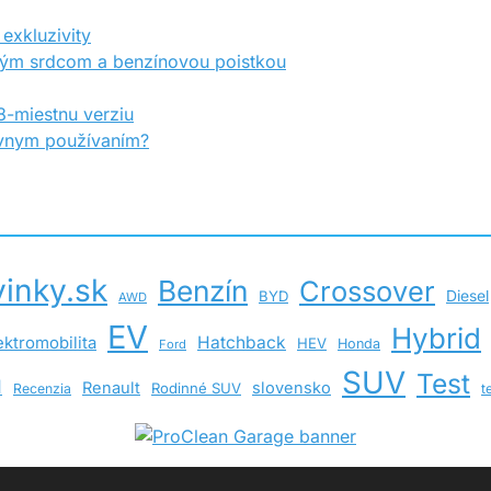
exkluzivity
kým srdcom a benzínovou poistkou
-miestnu verziu
rávnym používaním?
inky.sk
Benzín
Crossover
Diesel
BYD
AWD
EV
Hybrid
Hatchback
ektromobilita
HEV
Honda
Ford
SUV
Test
d
Renault
slovensko
Rodinné SUV
Recenzia
t