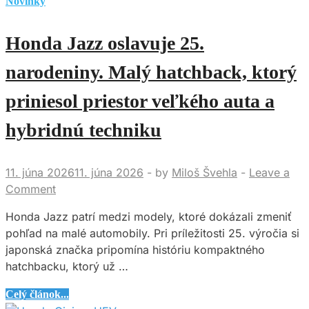
Novinky
Honda Jazz oslavuje 25.
narodeniny. Malý hatchback, ktorý
priniesol priestor veľkého auta a
hybridnú techniku
11. júna 2026
11. júna 2026
-
by
Miloš Švehla
-
Leave a
Comment
Honda Jazz patrí medzi modely, ktoré dokázali zmeniť
pohľad na malé automobily. Pri príležitosti 25. výročia si
japonská značka pripomína históriu kompaktného
hatchbacku, ktorý už …
Honda
Celý článok...