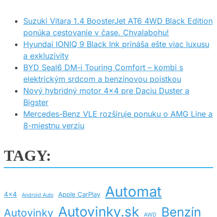
Suzuki Vitara 1.4 BoosterJet AT6 4WD Black Edition
ponúka cestovanie v čase. Chvalabohu!
Hyundai IONIQ 9 Black Ink prináša ešte viac luxusu
a exkluzivity
BYD Seal6 DM-i Touring Comfort – kombi s
elektrickým srdcom a benzínovou poistkou
Nový hybridný motor 4×4 pre Daciu Duster a
Bigster
Mercedes-Benz VLE rozširuje ponuku o AMG Line a
8-miestnu verziu
TAGY:
Automat
4x4
Apple CarPlay
Android Auto
Autovinky.sk
Benzín
Autovinky
AWD