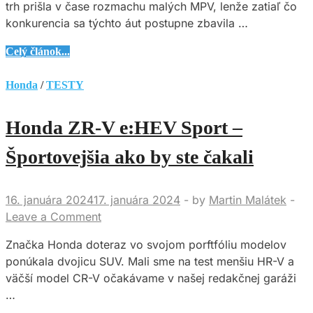
trh prišla v čase rozmachu malých MPV, lenže zatiaľ čo
konkurencia sa týchto áut postupne zbavila …
Honda
Celý článok...
Jazz
e:HEV
Honda
/
TESTY
–
Jediné
Honda ZR-V e:HEV Sport –
auto
stvorené
Športovejšia ako by ste čakali
pre
všetkých
16. januára 2024
17. januára 2024
-
by
Martin Malátek
-
Leave a Comment
Značka Honda doteraz vo svojom porftfóliu modelov
ponúkala dvojicu SUV. Mali sme na test menšiu HR-V a
väčší model CR-V očakávame v našej redakčnej garáži
…