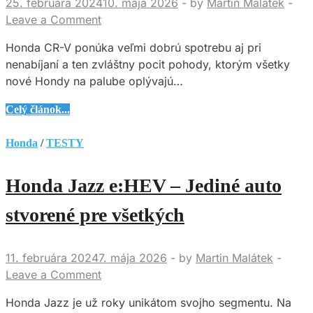
25. februára 2024
10. mája 2026
-
by
Martin Malátek
-
Leave a Comment
Honda CR-V ponúka veľmi dobrú spotrebu aj pri
nenabíjaní a ten zvláštny pocit pohody, ktorým všetky
nové Hondy na palube oplývajú…
Honda
Celý článok...
CR-
V
Honda
/
TESTY
e:PHEV
Advance
Honda Jazz e:HEV – Jediné auto
Tech
–
stvorené pre všetkých
To
najlepšie
11. februára 2024
7. mája 2026
-
by
Martin Malátek
-
z
Leave a Comment
Japonska
Honda Jazz je už roky unikátom svojho segmentu. Na