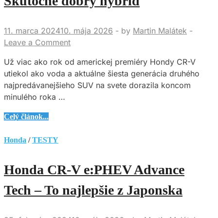
Skutočne dobrý hybrid
na
kufor,
11. marca 2024
10. mája 2026
-
by
Martin Malátek
-
tu
Leave a Comment
je
to
Už viac ako rok od americkej premiéry Hondy CR-V
o
utiekol ako voda a aktuálne šiesta generácia druhého
emóciách
najpredávanejšieho SUV na svete dorazila koncom
minulého roka …
Honda
Celý článok...
CR-
V
Honda
/
TESTY
e:HEV
Advance
Honda CR-V e:PHEV Advance
–
Skutočne
Tech – To najlepšie z Japonska
dobrý
hybrid