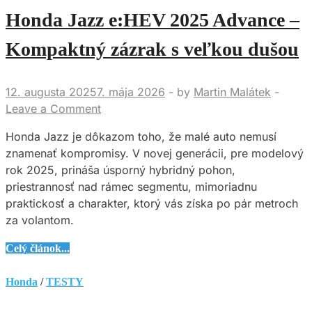
–
Honda Jazz e:HEV 2025 Advance –
električka
na
Kompaktný zázrak s veľkou dušou
benzín
12. augusta 2025
7. mája 2026
-
by
Martin Malátek
-
Leave a Comment
Honda Jazz je dôkazom toho, že malé auto nemusí
znamenať kompromisy. V novej generácii, pre modelový
rok 2025, prináša úsporný hybridný pohon,
priestrannosť nad rámec segmentu, mimoriadnu
praktickosť a charakter, ktorý vás získa po pár metroch
za volantom.
Honda
Celý článok...
Jazz
e:HEV
Honda
/
TESTY
2025