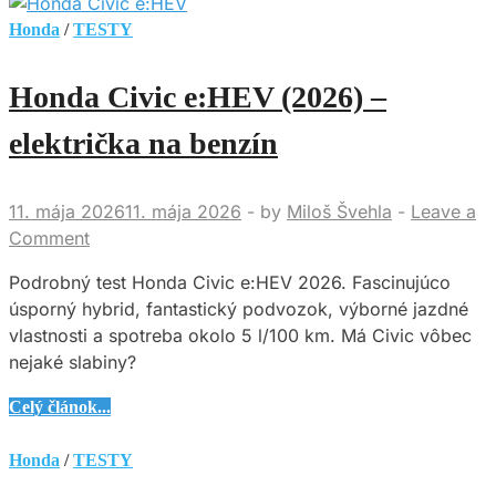
Jazz
oslavuje
Honda
/
TESTY
25.
narodeniny.
Honda Civic e:HEV (2026) –
Malý
hatchback,
električka na benzín
ktorý
priniesol
11. mája 2026
11. mája 2026
-
by
Miloš Švehla
-
Leave a
priestor
Comment
veľkého
auta
Podrobný test Honda Civic e:HEV 2026. Fascinujúco
a
úsporný hybrid, fantastický podvozok, výborné jazdné
hybridnú
vlastnosti a spotreba okolo 5 l/100 km. Má Civic vôbec
techniku
nejaké slabiny?
Honda
Celý článok...
Civic
e:HEV
Honda
/
TESTY
(2026)