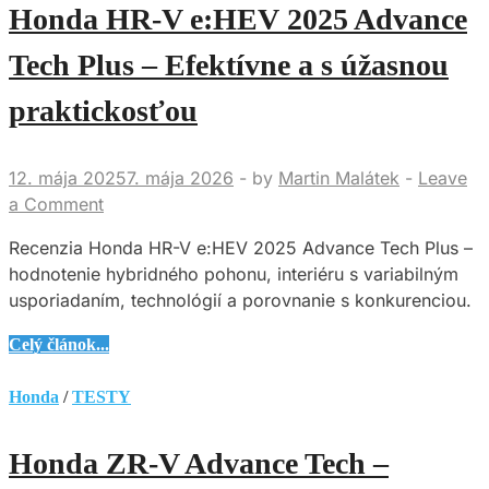
Advance
Honda HR-V e:HEV 2025 Advance
–
Kompaktný
Tech Plus – Efektívne a s úžasnou
zázrak
praktickosťou
s
veľkou
dušou
12. mája 2025
7. mája 2026
-
by
Martin Malátek
-
Leave
a Comment
Recenzia Honda HR-V e:HEV 2025 Advance Tech Plus –
hodnotenie hybridného pohonu, interiéru s variabilným
usporiadaním, technológií a porovnanie s konkurenciou.
Honda
Celý článok...
HR-
V
Honda
/
TESTY
e:HEV 2025
Advance
Honda ZR-V Advance Tech –
Tech