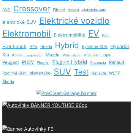
Crossover
BYD
Diesel
dojazd
elektrické auto
Elektrické vozidlo
elektrické SUV
EV
Elektromobil
Elektromobilita
Ford
Hybrid
Hatchback
Hyundai
HEV
hybridné SUV
Honda
Kia
Mazda
Opel
Kombi
Leapmotor
Mitsubishi
Mild-hybrid
Plug-in Hybrid
PHEV
Peugeot
Renault
Plug-in
Recenzia
SUV
Test
slovensko
Rodinné SUV
WLTP
test auta
Škoda