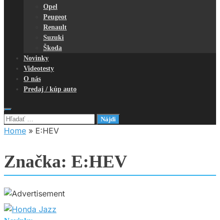
Opel
Peugeot
Renault
Suzuki
Škoda
Novinky
Videotesty
O nás
Predaj / kúp auto
Hľadať:
Home
»
E:HEV
Značka:
E:HEV