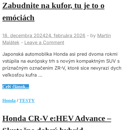
Plus
Zabudnite na kufor, tu je to o
–
emóciách
Efektívne
a
s
18. decembra 2024
24. februára 2026
-
by
Martin
úžasnou
Malátek
-
Leave a Comment
praktickosťou
Japonská automobilka Honda asi pred dvoma rokmi
vstúpila na európsky trh s novým kompaktným SUV s
príznačným označením ZR-V, ktoré síce nevyrazí dych
veľkosťou kufra …
Honda
Celý článok...
ZR-
V
Honda
/
TESTY
Advance
Tech
Honda CR-V e:HEV Advance –
–
Zabudnite