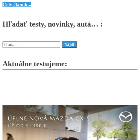
Honda
Celý článok...
ZR-
V
Hľadať testy, novinky, autá… :
e:HEV
Sport
–
Hľadať:
Športovejšia
ako
Aktuálne testujeme:
by
ste
čakali