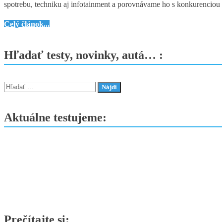
spotrebu, techniku aj infotainment a porovnávame ho s konkurenciou
–
Facelift,
KGM
Celý článok...
ktorý
Actyon
má
Premium
Hľadať testy, novinky, autá… :
hlavu
1.5Turbo
aj
AT
pätu
(2025)
Hľadať:
–
Nové
Aktuálne testujeme:
meno,
silné
ambície
Prečítajte si: