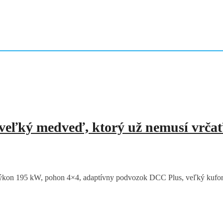
veľký medveď, ktorý už nemusí vrčať
n 195 kW, pohon 4×4, adaptívny podvozok DCC Plus, veľký kufor a šp