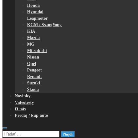
Honda
Hyundai
Leapmotor
KGM / SsangYong
KIA
Mazda
MG
Mitsubishi
Nissan
Opel
Peugeot
Renault
Suzuki
Škoda
Novinky
Videotesty
O nás
Predaj / kúp auto
Hľadať: