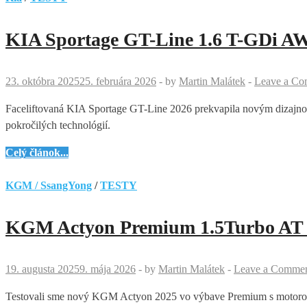
2.0
TSI
KIA Sportage GT-Line 1.6 T-GDi AW
195
kW
–
23. októbra 2025
25. februára 2026
-
by
Martin Malátek
-
Leave a C
veľký
Faceliftovaná KIA Sportage GT-Line 2026 prekvapila novým dizajnom
medveď,
pokročilých technológií.
ktorý
už
KIA
Celý článok...
nemusí
Sportage
vrčať
GT-
KGM / SsangYong
/
TESTY
na
Line
naftu
1.6
KGM Actyon Premium 1.5Turbo AT (2
T-
GDi
AWD
19. augusta 2025
9. mája 2026
-
by
Martin Malátek
-
Leave a Comme
7DCT
Testovali sme nový KGM Actyon 2025 vo výbave Premium s motorom 
(MY26)