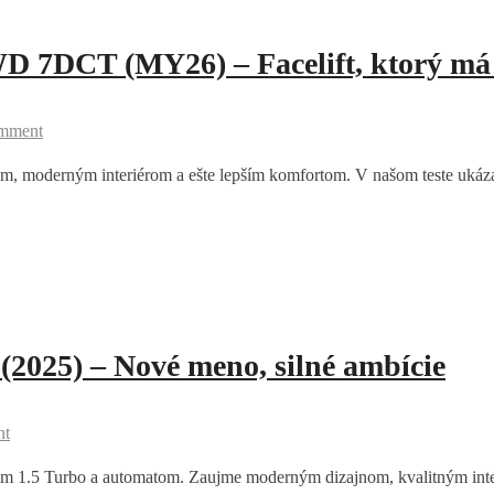
D 7DCT (MY26) – Facelift, ktorý má 
omment
, moderným interiérom a ešte lepším komfortom. V našom teste ukázal
025) – Nové meno, silné ambície
nt
1.5 Turbo a automatom. Zaujme moderným dizajnom, kvalitným interi