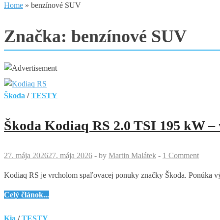
Home
»
benzínové SUV
Značka:
benzínové SUV
Škoda
/
TESTY
Škoda Kodiaq RS 2.0 TSI 195 kW – 
27. mája 2026
27. mája 2026
-
by
Martin Malátek
-
1 Comment
Kodiaq RS je vrcholom spaľovacej ponuky značky Škoda. Ponúka výko
Škoda
Celý článok...
Kodiaq
RS
Kia
/
TESTY