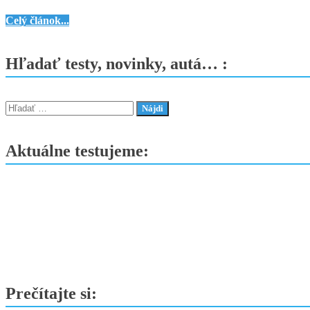
miestnu
Mercedes-
Celý článok...
verziu
Benz
VLE
Hľadať testy, novinky, autá… :
vstupuje
na
slovenský
Hľadať:
trh
Aktuálne testujeme:
Prečítajte si: