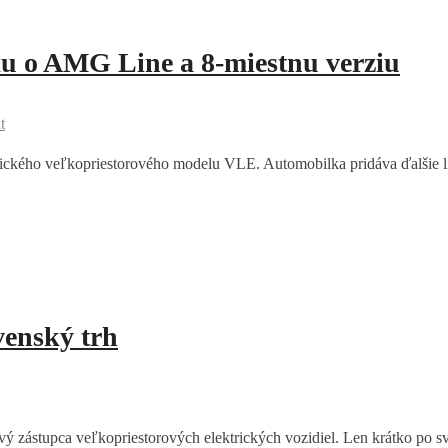
u o AMG Line a 8-miestnu verziu
t
ického veľkopriestorového modelu VLE. Automobilka pridáva ďalšie lín
venský trh
 zástupca veľkopriestorových elektrických vozidiel. Len krátko po s