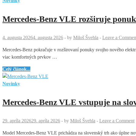
Novinky
Mercedes-Benz VLE rozširuje ponuk
4. augusta 2026
4. augusta 2026
-
by
Miloš Švehla
-
Leave a Commen
Mercedes-Benz pokračuje v rozširovaní ponuky svojho nového elektr
viac komfortných prvkov …
Mercedes-
Celý článok...
Benz
VLE
Novinky
rozširuje
ponuku
Mercedes-Benz VLE vstupuje na slo
o
AMG
Line
29. apríla 2026
29. apríla 2026
-
by
Miloš Švehla
-
Leave a Comment
a
Model Mercedes-Benz VLE prichádza na slovenský trh ako úplne nový
8-