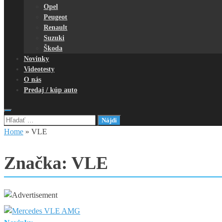
Opel
Peugeot
Renault
Suzuki
Škoda
Novinky
Videotesty
O nás
Predaj / kúp auto
Hľadať:
Home
»
VLE
Značka:
VLE