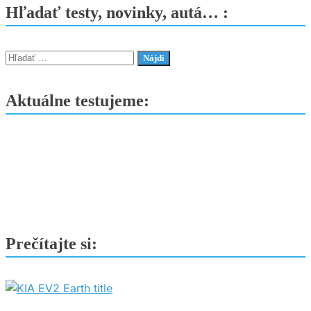
dokončilo
Hľadať testy, novinky, autá… :
prvé
diaľničné
nabíjacie
Hľadať:
huby.
Elektromobily
Aktuálne testujeme:
aj
kamióny
dostanú
ultrarýchle
nabíjanie
Prečítajte si: