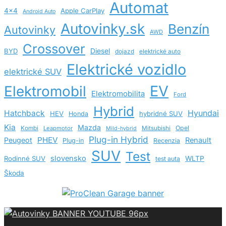
Automat
4x4
Apple CarPlay
Android Auto
Autovinky.sk
Benzín
Autovinky
AWD
Crossover
BYD
Diesel
dojazd
elektrické auto
Elektrické vozidlo
elektrické SUV
EV
Elektromobil
Elektromobilita
Ford
Hybrid
Hatchback
Hyundai
HEV
hybridné SUV
Honda
Kia
Mazda
Opel
Kombi
Leapmotor
Mitsubishi
Mild-hybrid
Plug-in Hybrid
PHEV
Peugeot
Renault
Plug-in
Recenzia
SUV
Test
slovensko
Rodinné SUV
WLTP
test auta
Škoda