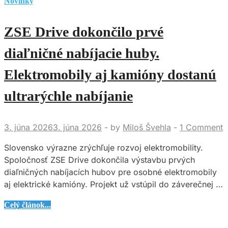
Novinky
ZSE Drive dokončilo prvé
diaľničné nabíjacie huby.
Elektromobily aj kamióny dostanú
ultrarýchle nabíjanie
3. júna 2026
3. júna 2026
-
by
Miloš Švehla
-
1 Comment
Slovensko výrazne zrýchľuje rozvoj elektromobility.
Spoločnosť ZSE Drive dokončila výstavbu prvých
diaľničných nabíjacích hubov pre osobné elektromobily
aj elektrické kamióny. Projekt už vstúpil do záverečnej …
ZSE
Celý článok...
Drive