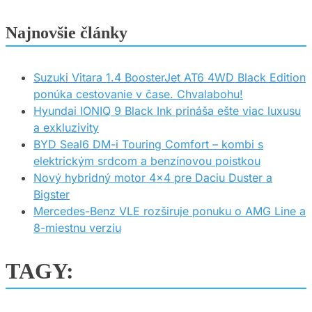
Najnovšie články
Suzuki Vitara 1.4 BoosterJet AT6 4WD Black Edition
ponúka cestovanie v čase. Chvalabohu!
Hyundai IONIQ 9 Black Ink prináša ešte viac luxusu
a exkluzivity
BYD Seal6 DM-i Touring Comfort – kombi s
elektrickým srdcom a benzínovou poistkou
Nový hybridný motor 4×4 pre Daciu Duster a
Bigster
Mercedes-Benz VLE rozširuje ponuku o AMG Line a
8-miestnu verziu
TAGY: