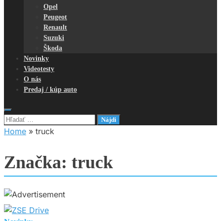
Opel
Peugeot
Renault
Suzuki
Škoda
Novinky
Videotesty
O nás
Predaj / kúp auto
Hľadať:
Home
»
truck
Značka:
truck