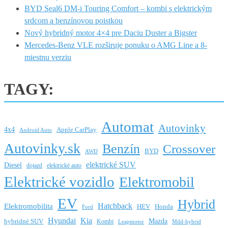
BYD Seal6 DM-i Touring Comfort – kombi s elektrickým
srdcom a benzínovou poistkou
Nový hybridný motor 4×4 pre Daciu Duster a Bigster
Mercedes-Benz VLE rozširuje ponuku o AMG Line a 8-
miestnu verziu
TAGY:
Automat
Autovinky
4x4
Apple CarPlay
Android Auto
Autovinky.sk
Benzín
Crossover
BYD
AWD
elektrické SUV
Diesel
dojazd
elektrické auto
Elektrické vozidlo
Elektromobil
EV
Hybrid
Hatchback
Elektromobilita
HEV
Honda
Ford
Hyundai
Kia
Mazda
hybridné SUV
Kombi
Leapmotor
Mild-hybrid