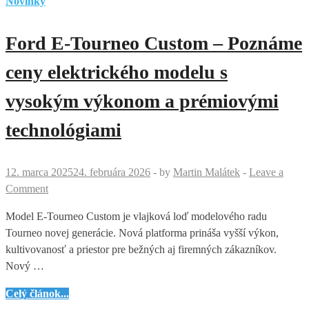
Novinky
Ford E-Tourneo Custom – Poznáme
ceny elektrického modelu s
vysokým výkonom a prémiovými
technológiami
12. marca 2025
24. februára 2026
-
by
Martin Malátek
-
Leave a
Comment
Model E-Tourneo Custom je vlajková loď modelového radu
Tourneo novej generácie. Nová platforma prináša vyšší výkon,
kultivovanosť a priestor pre bežných aj firemných zákazníkov.
Nový …
Ford
Celý článok...