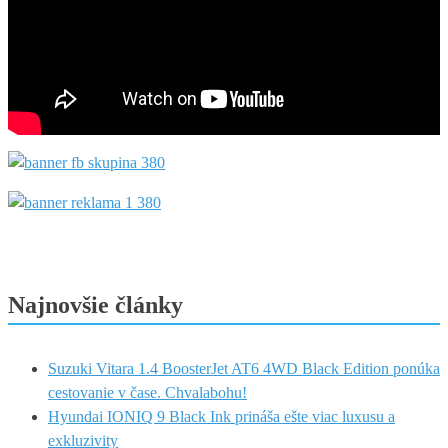
Najnovšie články
Suzuki Vitara 1.4 BoosterJet AT6 4WD Black Edition ponúka
cestovanie v čase. Chvalabohu!
Hyundai IONIQ 9 Black Ink prináša ešte viac luxusu a
exkluzivity