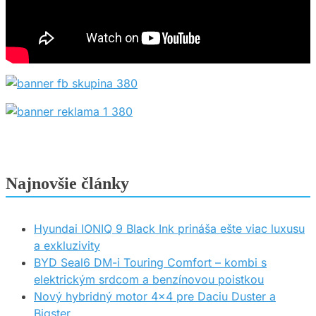
Najnovšie články
Hyundai IONIQ 9 Black Ink prináša ešte viac luxusu
a exkluzivity
BYD Seal6 DM-i Touring Comfort – kombi s
elektrickým srdcom a benzínovou poistkou
Nový hybridný motor 4×4 pre Daciu Duster a
Bigster