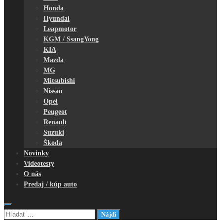
Honda
Hyundai
Leapmotor
KGM / SsangYong
KIA
Mazda
MG
Mitsubishi
Nissan
Opel
Peugeot
Renault
Suzuki
Škoda
Novinky
Videotesty
O nás
Predaj / kúp auto
Hľadať: