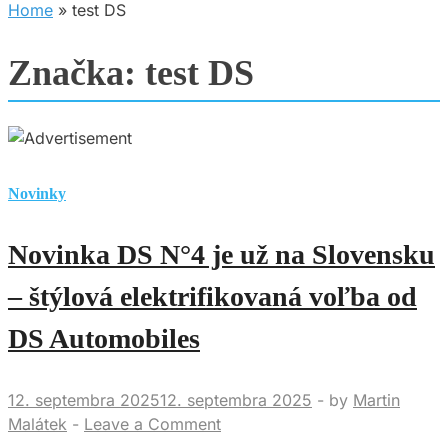
Home
»
test DS
Značka:
test DS
Novinky
Novinka DS N°4 je už na Slovensku
– štýlová elektrifikovaná voľba od
DS Automobiles
12. septembra 2025
12. septembra 2025
-
by
Martin
Malátek
-
Leave a Comment