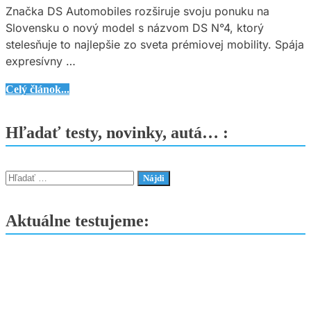
Značka DS Automobiles rozširuje svoju ponuku na
Slovensku o nový model s názvom DS N°4, ktorý
stelesňuje to najlepšie zo sveta prémiovej mobility. Spája
expresívny …
Novinka
Celý článok...
DS
N°4
Hľadať testy, novinky, autá… :
je
už
na
Hľadať:
Slovensku
–
Aktuálne testujeme:
štýlová
elektrifikovaná
voľba
od
DS
Automobiles