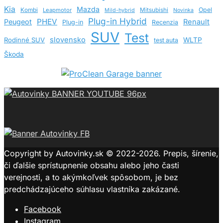
Kia
Mazda
Opel
Kombi
Leapmotor
Mitsubishi
Mild-hybrid
Novinka
Plug-in Hybrid
PHEV
Peugeot
Renault
Plug-in
Recenzia
SUV
Test
slovensko
Rodinné SUV
WLTP
test auta
Škoda
Copyright by Autovinky.sk © 2022-2026. Prepis, šírenie,
či ďalšie sprístupnenie obsahu alebo jeho časti
verejnosti, a to akýmkoľvek spôsobom, je bez
predchádzajúceho súhlasu vlastníka zakázané.
Facebook
Instagram