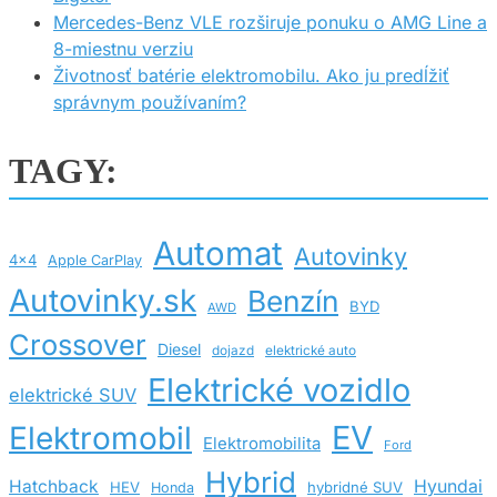
Mercedes-Benz VLE rozširuje ponuku o AMG Line a
8-miestnu verziu
Životnosť batérie elektromobilu. Ako ju predĺžiť
správnym používaním?
TAGY:
Automat
Autovinky
4x4
Apple CarPlay
Autovinky.sk
Benzín
BYD
AWD
Crossover
Diesel
dojazd
elektrické auto
Elektrické vozidlo
elektrické SUV
EV
Elektromobil
Elektromobilita
Ford
Hybrid
Hatchback
Hyundai
HEV
hybridné SUV
Honda