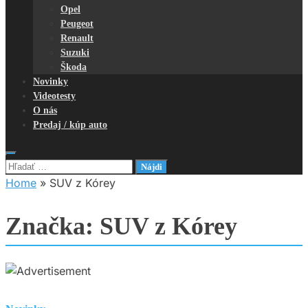
Opel
Peugeot
Renault
Suzuki
Škoda
Novinky
Videotesty
O nás
Predaj / kúp auto
Hľadať:
Home
»
SUV z Kórey
Značka:
SUV z Kórey