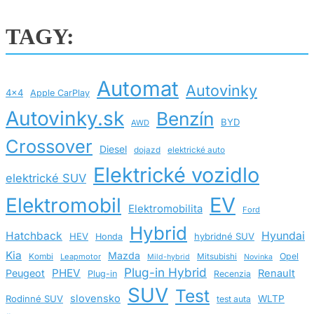
TAGY:
Automat
Autovinky
4x4
Apple CarPlay
Autovinky.sk
Benzín
BYD
AWD
Crossover
Diesel
dojazd
elektrické auto
Elektrické vozidlo
elektrické SUV
EV
Elektromobil
Elektromobilita
Ford
Hybrid
Hatchback
Hyundai
HEV
hybridné SUV
Honda
Kia
Mazda
Opel
Kombi
Leapmotor
Mitsubishi
Mild-hybrid
Novinka
Plug-in Hybrid
PHEV
Peugeot
Renault
Plug-in
Recenzia
SUV
Test
slovensko
Rodinné SUV
WLTP
test auta