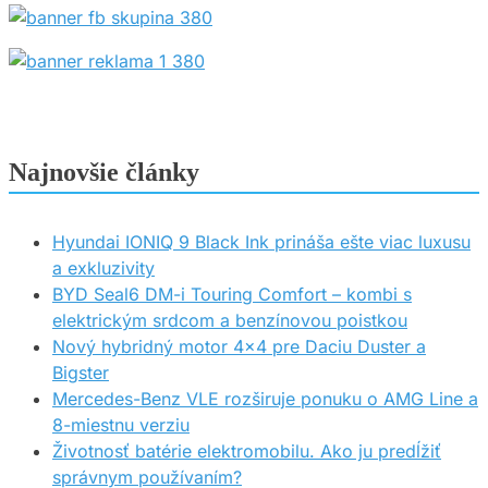
Najnovšie články
Hyundai IONIQ 9 Black Ink prináša ešte viac luxusu
a exkluzivity
BYD Seal6 DM-i Touring Comfort – kombi s
elektrickým srdcom a benzínovou poistkou
Nový hybridný motor 4×4 pre Daciu Duster a
Bigster
Mercedes-Benz VLE rozširuje ponuku o AMG Line a
8-miestnu verziu
Životnosť batérie elektromobilu. Ako ju predĺžiť
správnym používaním?