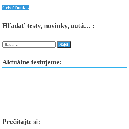
KGM
Celý článok...
prináša
skvelé
Hľadať testy, novinky, autá… :
novinky
–
Torres
Hľadať:
Hybrid
prichádza
Aktuálne testujeme:
na
slovenský
trh
a
Korando
s
Tivoli
zlacňujú
Prečítajte si: