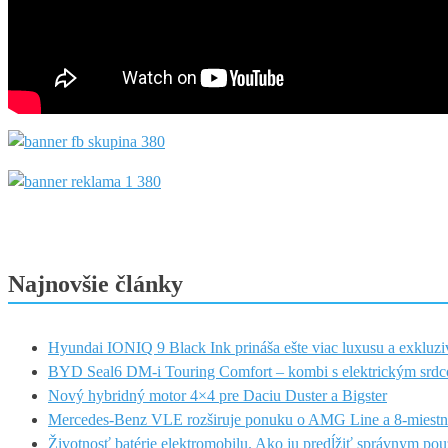
Najnovšie články
Hyundai IONIQ 9 Black Ink prináša ešte viac luxusu a exkluzi
BYD Seal6 DM-i Touring Comfort – kombi s elektrickým srdc
Nový hybridný motor 4×4 pre Daciu Duster a Bigster
Mercedes-Benz VLE rozširuje ponuku o AMG Line a 8-miestn
Životnosť batérie elektromobilu. Ako ju predĺžiť správnym po