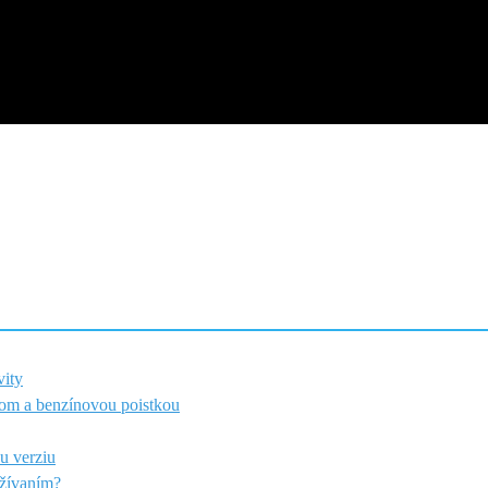
vity
om a benzínovou poistkou
u verziu
užívaním?