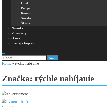
Opel
Peugeot
Renault
Suzuki
Škoda
Novinky
Videotesty
O nás
Predaj / kúp auto
Hľadať:
Home
»
rýchle nabíjanie
Značka:
rýchle nabíjanie