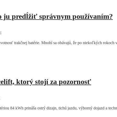
ko ju predĺžiť správnym používaním?
t
ivotnosť trakčnej batérie. Mnohí sa obávajú, že po niekoľkých rokoch 
ft, ktorý stojí za pozornosť
t
u 84 kWh prináša ostrý dizajn, tichú jazdu, výborný dojazd a techn