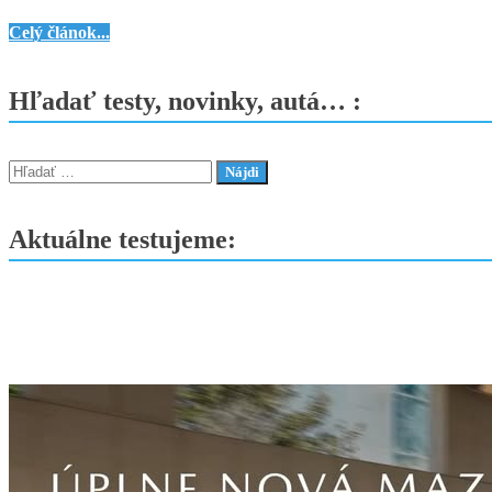
KIA
Celý článok...
EV6
GT-
Hľadať testy, novinky, autá… :
Line
AWD
(2025)
Hľadať:
–
Facelift,
Aktuálne testujeme:
ktorý
stojí
za
pozornosť