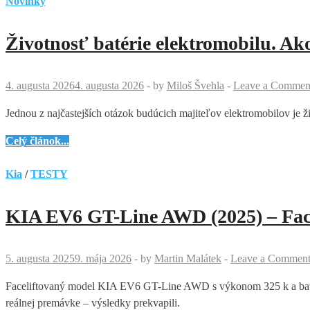
Novinky
Životnosť batérie elektromobilu. A
4. augusta 2026
4. augusta 2026
-
by
Miloš Švehla
-
Leave a Commen
Jednou z najčastejších otázok budúcich majiteľov elektromobilov je ž
Životnosť
Celý článok...
batérie
elektromobilu.
Kia
/
TESTY
Ako
ju
KIA EV6 GT-Line AWD (2025) – Faceli
predĺžiť
správnym
používaním?
5. augusta 2025
9. mája 2026
-
by
Martin Malátek
-
Leave a Commen
Faceliftovaný model KIA EV6 GT-Line AWD s výkonom 325 k a batério
reálnej premávke – výsledky prekvapili.