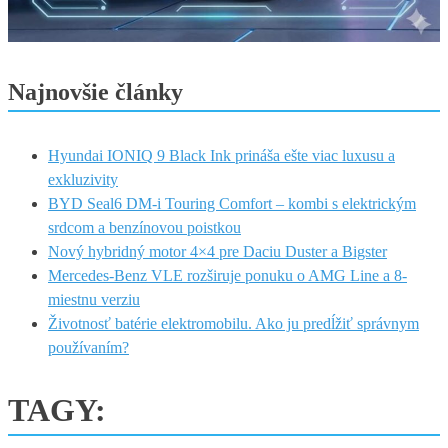
Najnovšie články
Hyundai IONIQ 9 Black Ink prináša ešte viac luxusu a
exkluzivity
BYD Seal6 DM-i Touring Comfort – kombi s elektrickým
srdcom a benzínovou poistkou
Nový hybridný motor 4×4 pre Daciu Duster a Bigster
Mercedes-Benz VLE rozširuje ponuku o AMG Line a 8-
miestnu verziu
Životnosť batérie elektromobilu. Ako ju predĺžiť správnym
používaním?
TAGY: