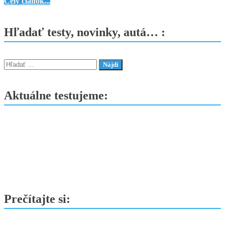
KGM
Celý článok...
prináša
skvelé
Hľadať testy, novinky, autá… :
novinky
–
Torres
Hľadať:
Hybrid
prichádza
Aktuálne testujeme:
na
slovenský
trh
a
Korando
s
Tivoli
zlacňujú
Prečítajte si: