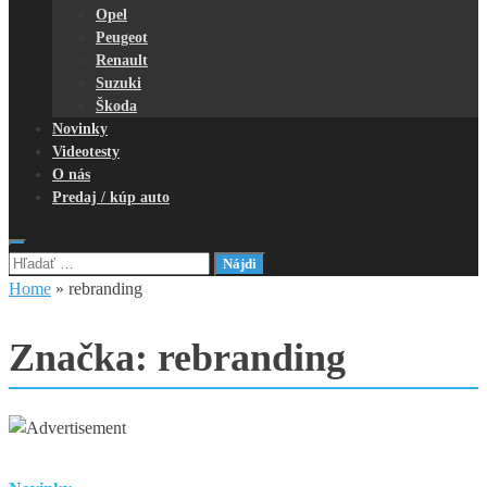
Opel
Peugeot
Renault
Suzuki
Škoda
Novinky
Videotesty
O nás
Predaj / kúp auto
Hľadať:
Home
»
rebranding
Značka:
rebranding