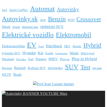
Automat
Autovinky
4x4
Apple CarPlay
Autovinky.sk
Benzín
Crossover
BYD
AWD
elektrické SUV
Diesel
dojazd
elektrické auto
Elektrické vozidlo
Elektromobil
EV
Hybrid
Hatchback
Elektromobilita
HEV
Honda
Ford
Hyundai
Kia
Mazda
hybridné SUV
Kombi
Leapmotor
Mild-hybrid
Plug-in Hybrid
PHEV
Peugeot
Mitsubishi
Opel
Plug-in
Novinka
SUV
Test
Renault
slovensko
Rodinné SUV
Recenzia
test auta
WLTP
Škoda