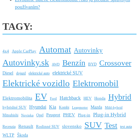
používaním?
TAGY:
Automat
Autovinky
4x4
Apple CarPlay
Autovinky.sk
Benzín
Crossover
BYD
AWD
elektrické SUV
Diesel
dojazd
elektrické auto
Elektrické vozidlo
Elektromobil
EV
Hybrid
Hatchback
Elektromobilita
HEV
Honda
Ford
Hyundai
Kia
Mazda
hybridné SUV
Kombi
Leapmotor
Mild-hybrid
Plug-in Hybrid
PHEV
Peugeot
Mitsubishi
Opel
Plug-in
Novinka
SUV
Test
Renault
slovensko
Rodinné SUV
Recenzia
test auta
WLTP
Škoda