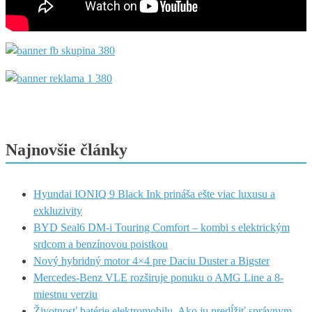
Najnovšie články
Hyundai IONIQ 9 Black Ink prináša ešte viac luxusu a
exkluzivity
BYD Seal6 DM-i Touring Comfort – kombi s elektrickým
srdcom a benzínovou poistkou
Nový hybridný motor 4×4 pre Daciu Duster a Bigster
Mercedes-Benz VLE rozširuje ponuku o AMG Line a 8-
miestnu verziu
Životnosť batérie elektromobilu. Ako ju predĺžiť správnym