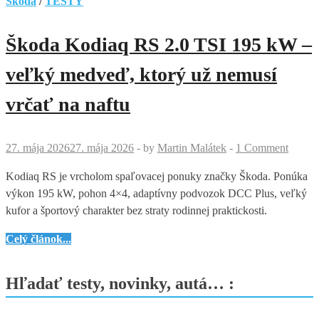
Škoda
/
TESTY
Škoda Kodiaq RS 2.0 TSI 195 kW –
veľký medveď, ktorý už nemusí
vrčať na naftu
27. mája 2026
27. mája 2026
-
by
Martin Malátek
-
1 Comment
Kodiaq RS je vrcholom spaľovacej ponuky značky Škoda. Ponúka
výkon 195 kW, pohon 4×4, adaptívny podvozok DCC Plus, veľký
kufor a športový charakter bez straty rodinnej praktickosti.
Škoda
Celý článok...
Kodiaq
RS
Hľadať testy, novinky, autá… :
2.0
TSI