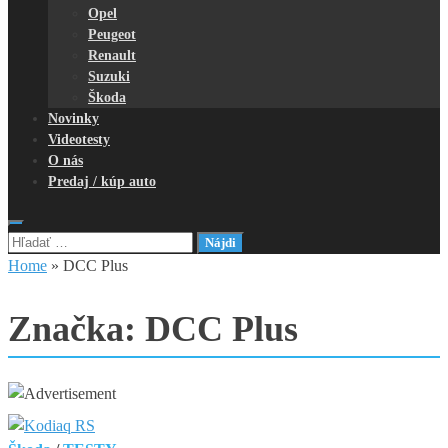
Opel
Peugeot
Renault
Suzuki
Škoda
Novinky
Videotesty
O nás
Predaj / kúp auto
Hľadať:
Home
»
DCC Plus
Značka:
DCC Plus