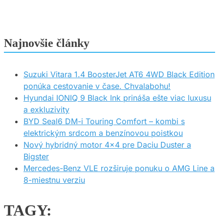
Najnovšie články
Suzuki Vitara 1.4 BoosterJet AT6 4WD Black Edition
ponúka cestovanie v čase. Chvalabohu!
Hyundai IONIQ 9 Black Ink prináša ešte viac luxusu
a exkluzivity
BYD Seal6 DM-i Touring Comfort – kombi s
elektrickým srdcom a benzínovou poistkou
Nový hybridný motor 4×4 pre Daciu Duster a
Bigster
Mercedes-Benz VLE rozširuje ponuku o AMG Line a
8-miestnu verziu
TAGY: