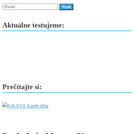
–
Hľadať:
Malé
auto
Aktuálne testujeme:
s
veľkým
postojom
Prečítajte si: