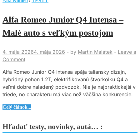
Alfa Romeo
/
TESTY
Alfa Romeo Junior Q4 Intensa –
Malé auto s veľkým postojom
4. mája 2026
4. mája 2026
-
by
Martin Malátek
-
Leave a
Comment
Alfa Romeo Junior Q4 Intensa spája taliansky dizajn,
hybridný pohon 1.2T, elektrifikovanú štvorkolku Q4 a
veľmi dobre naladený podvozok. Nie je najpraktickejší v
triede, no charakteru má viac než väčšina konkurencie.
Alfa
Celý článok...
Romeo
Junior
Hľadať testy, novinky, autá… :
Q4
Intensa