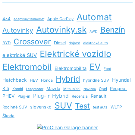
Automat
4x4
Apple CarPlay
adaptívny tempomat
Autovinky.sk
Benzín
Autovinky
AWD
Crossover
BYD
Diesel
dojazd
elektrické auto
Elektrické vozidlo
elektrické SUV
EV
Elektromobil
Elektromobilita
Ford
Hybrid
Hatchback
Hyundai
HEV
hybridné SUV
Honda
Kia
Mazda
Peugeot
Opel
Kombi
Leapmotor
Mitsubishi
Novinka
Plug-in Hybrid
PHEV
Renault
Plug-in
Recenzia
SUV
Test
slovensko
Rodinné SUV
WLTP
test auta
Škoda