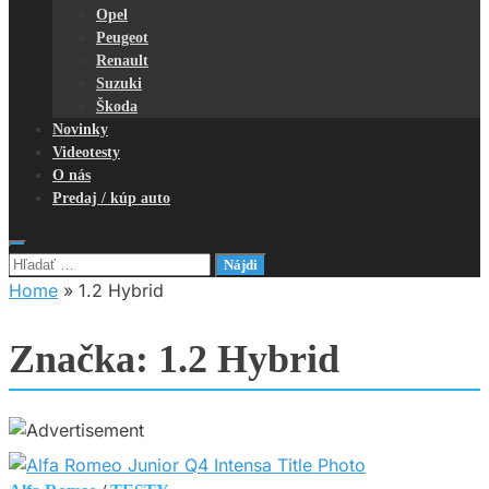
Opel
Peugeot
Renault
Suzuki
Škoda
Novinky
Videotesty
O nás
Predaj / kúp auto
Hľadať:
Home
»
1.2 Hybrid
Značka:
1.2 Hybrid