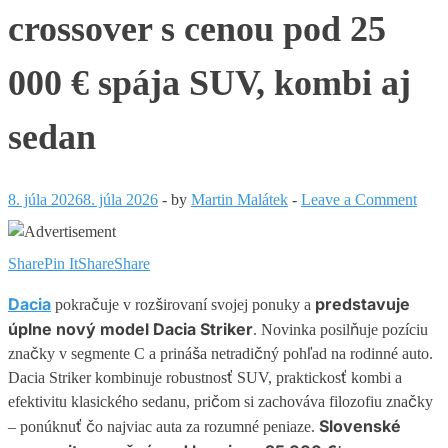
crossover s cenou pod 25
000 € spája SUV, kombi aj
sedan
8. júla 2026
8. júla 2026
-
by
Martin Malátek
-
Leave a Comment
Share
Pin It
Share
Share
Dacia
predstavuje
pokračuje v rozširovaní svojej ponuky a
úplne nový model Dacia Striker
. Novinka posilňuje pozíciu
značky v segmente C a prináša netradičný pohľad na rodinné auto.
Dacia Striker kombinuje robustnosť SUV, praktickosť kombi a
efektivitu klasického sedanu, pričom si zachováva filozofiu značky
Slovenské
– ponúknuť čo najviac auta za rozumné peniaze.