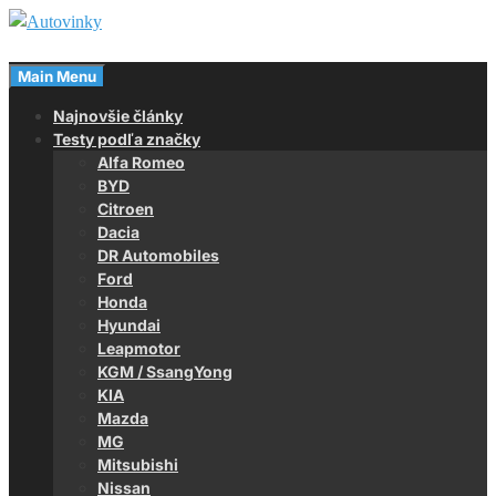
Skip
to
Magazín o autách
content
Main Menu
Autovinky
Najnovšie články
Testy podľa značky
Alfa Romeo
BYD
Citroen
Dacia
DR Automobiles
Ford
Honda
Hyundai
Leapmotor
KGM / SsangYong
KIA
Mazda
MG
Mitsubishi
Nissan