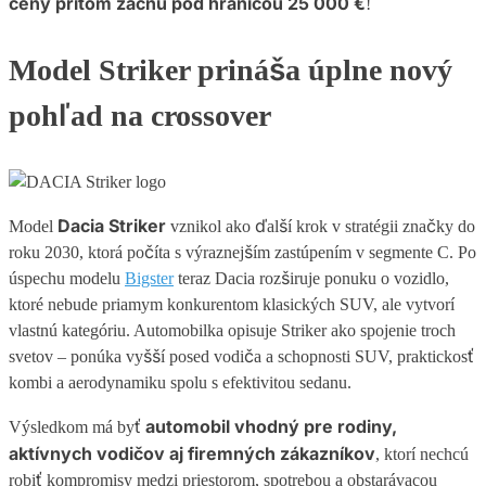
ceny pritom začnú pod hranicou 25 000 €
!
Model Striker prináša úplne nový
pohľad na crossover
Dacia Striker
Model
vznikol ako ďalší krok v stratégii značky do
roku 2030, ktorá počíta s výraznejším zastúpením v segmente C. Po
úspechu modelu
Bigster
teraz Dacia rozširuje ponuku o vozidlo,
ktoré nebude priamym konkurentom klasických SUV, ale vytvorí
vlastnú kategóriu. Automobilka opisuje Striker ako spojenie troch
svetov – ponúka vyšší posed vodiča a schopnosti SUV, praktickosť
kombi a aerodynamiku spolu s efektivitou sedanu.
automobil vhodný pre rodiny,
Výsledkom má byť
aktívnych vodičov aj firemných zákazníkov
, ktorí nechcú
robiť kompromisy medzi priestorom, spotrebou a obstarávacou