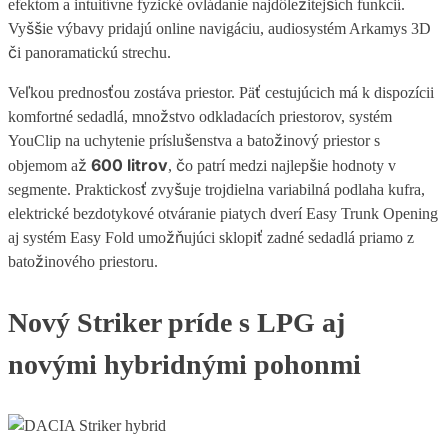
efektom a intuitívne fyzické ovládanie najdôležitejších funkcií.
Vyššie výbavy pridajú online navigáciu, audiosystém Arkamys 3D
či panoramatickú strechu.
Veľkou prednosťou zostáva priestor. Päť cestujúcich má k dispozícii
komfortné sedadlá, množstvo odkladacích priestorov, systém
YouClip na uchytenie príslušenstva a batožinový priestor s
600 litrov
objemom až
, čo patrí medzi najlepšie hodnoty v
segmente. Praktickosť zvyšuje trojdielna variabilná podlaha kufra,
elektrické bezdotykové otváranie piatych dverí Easy Trunk Opening
aj systém Easy Fold umožňujúci sklopiť zadné sedadlá priamo z
batožinového priestoru.
Nový Striker príde s LPG aj
novými hybridnými pohonmi