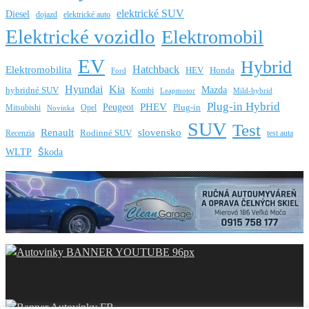
elektrické SUV
Diesel
dojazd
elektrické auto
Elektrické vozidlo
Elektromobil
EV
Hybrid
Hatchback
Elektromobilita
HEV
Honda
Ford
Hyundai
Kia
Mazda
hybridné SUV
Kombi
Leapmotor
Mild-hybrid
Plug-in Hybrid
PHEV
Peugeot
Mitsubishi
Opel
Plug-in
Novinka
SUV
Test
Renault
slovensko
Rodinné SUV
Recenzia
test auta
WLTP
Škoda