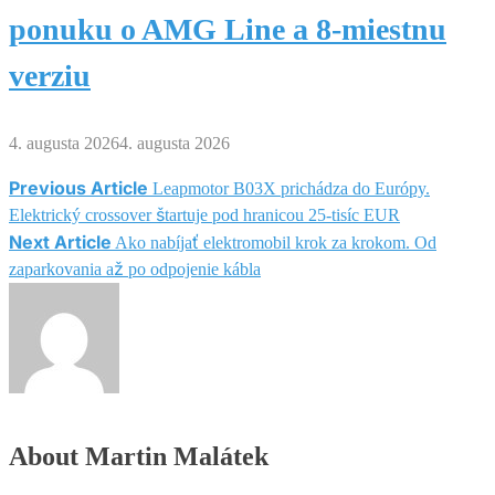
ponuku o AMG Line a 8-miestnu
verziu
4. augusta 2026
4. augusta 2026
Previous Article
Leapmotor B03X prichádza do Európy.
Navigácia
Elektrický crossover štartuje pod hranicou 25-tisíc EUR
Next Article
v
Ako nabíjať elektromobil krok za krokom. Od
zaparkovania až po odpojenie kábla
článku
About Martin Malátek