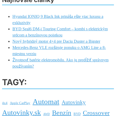
Hyundai IONIQ 9 Black Ink prináša ešte viac luxusu a
exkluzivity
BYD Seal6 DM-i Touring Comfort – kombi s elektrickým
srdcom a benzínovou poistkou
Nový hybridný motor 4×4 pre Daciu Duster a Bigster
Mercedes-Benz VLE rozširuje ponuku o AMG Line a 8-
miestnu verziu
Životnosť batérie elektromobilu. Ako ju predĺžiť správnym
používaním?
TAGY:
Automat
Autovinky
4x4
Apple CarPlay
Autovinky.sk
Benzín
Crossover
BYD
AWD