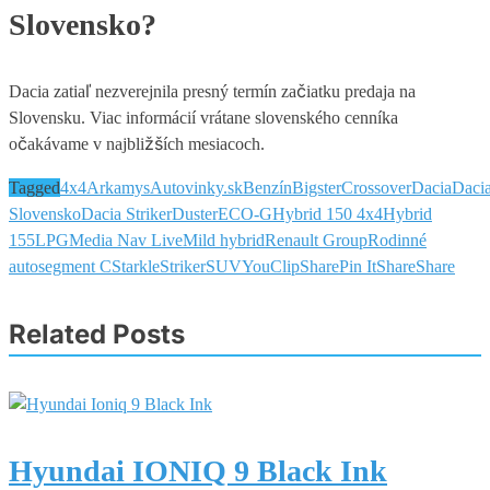
Slovensko?
Dacia zatiaľ nezverejnila presný termín začiatku predaja na
Slovensku. Viac informácií vrátane slovenského cenníka
očakávame v najbližších mesiacoch.
Tagged
4x4
Arkamys
Autovinky.sk
Benzín
Bigster
Crossover
Dacia
Daci
Slovensko
Dacia Striker
Duster
ECO-G
Hybrid 150 4x4
Hybrid
155
LPG
Media Nav Live
Mild hybrid
Renault Group
Rodinné
auto
segment C
Starkle
Striker
SUV
YouClip
Share
Pin It
Share
Share
Related Posts
Hyundai IONIQ 9 Black Ink