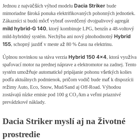
Dacia Striker
Jednou z najväčších výhod modelu
bude
mimoriadne široká ponuka elektrifikovaných pohonných jednotiek.
Zákazníci si budú môcť vybrať osvedčený dvojpalivový agregát
mild hybrid-G 140
, ktorý kombinuje LPG, benzín a 48-voltový
Hybrid
mild-hybridný systém. Nechýba ani nový plnohodnotný
155
, schopný jazdiť v meste až 80 % času na elektrinu.
Hybrid 150 4×4
Úplnou novinkou sa stáva verzia
, ktorá využíva
spaľovací motor na prednej náprave a elektromotor na zadnej. Tento
systém umožňuje automatické pripájanie pohonu všetkých kolies
podľa aktuálnych podmienok, pričom vodič bude mať k dispozícii
režimy Auto, Eco, Snow, Mud/Sand aj Off-Road. Výhodou
zostávajú nízke emisie pod 100 g CO₂/km a veľmi priaznivé
prevádzkové náklady.
Dacia Striker myslí aj na životné
prostredie