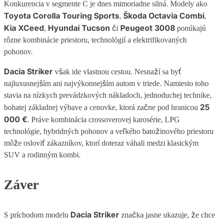
Konkurencia v segmente C je dnes mimoriadne silná. Modely ako
Toyota Corolla Touring Sports
Škoda Octavia Combi
,
,
Kia XCeed
Hyundai Tucson
Peugeot 3008
,
či
ponúkajú
rôzne kombinácie priestoru, technológií a elektrifikovaných
pohonov.
Dacia Striker
však ide vlastnou cestou. Nesnaží sa byť
najluxusnejším ani najvýkonnejším autom v triede. Namiesto toho
stavia na nízkych prevádzkových nákladoch, jednoduchej technike,
25
bohatej základnej výbave a cenovke, ktorá začne pod hranicou
000 €
. Práve kombinácia crossoverovej karosérie, LPG
technológie, hybridných pohonov a veľkého batožinového priestoru
môže osloviť zákazníkov, ktorí doteraz váhali medzi klasickým
SUV a rodinným kombi.
Záver
Dacia Striker
S príchodom modelu
značka jasne ukazuje, že chce