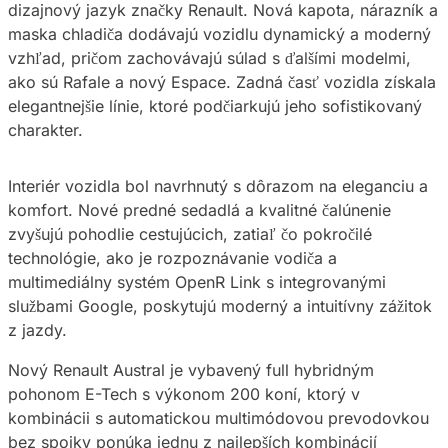
dizajnový jazyk značky Renault. Nová kapota, nárazník a
maska chladiča dodávajú vozidlu dynamický a moderný
vzhľad, pričom zachovávajú súlad s ďalšími modelmi,
ako sú Rafale a nový Espace. Zadná časť vozidla získala
elegantnejšie línie, ktoré podčiarkujú jeho sofistikovaný
charakter.
Interiér vozidla bol navrhnutý s dôrazom na eleganciu a
komfort. Nové predné sedadlá a kvalitné čalúnenie
zvyšujú pohodlie cestujúcich, zatiaľ čo pokročilé
technológie, ako je rozpoznávanie vodiča a
multimediálny systém OpenR Link s integrovanými
službami Google, poskytujú moderný a intuitívny zážitok
z jazdy.
Nový Renault Austral je vybavený full hybridným
pohonom E-Tech s výkonom 200 koní, ktorý v
kombinácii s automatickou multimódovou prevodovkou
bez spojky ponúka jednu z najlepších kombinácií