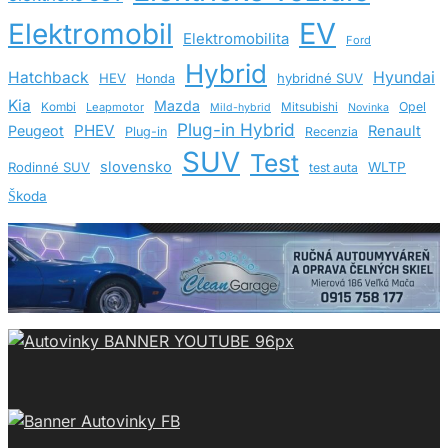
EV
Elektromobil
Elektromobilita
Ford
Hybrid
Hatchback
Hyundai
HEV
hybridné SUV
Honda
Kia
Mazda
Opel
Kombi
Leapmotor
Mitsubishi
Mild-hybrid
Novinka
Plug-in Hybrid
PHEV
Peugeot
Renault
Plug-in
Recenzia
SUV
Test
slovensko
Rodinné SUV
WLTP
test auta
Škoda