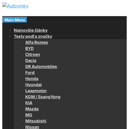
Skip
to
Magazín o autách
content
Main Menu
Autovinky
Najnovšie články
Testy podľa značky
Alfa Romeo
BYD
Citroen
Dacia
DR Automobiles
Ford
Honda
Hyundai
Leapmotor
KGM / SsangYong
KIA
Mazda
MG
Mitsubishi
Nissan