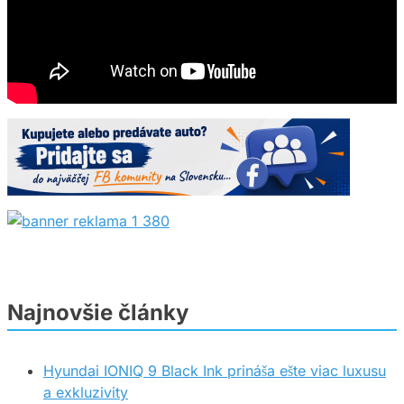
Najnovšie články
Hyundai IONIQ 9 Black Ink prináša ešte viac luxusu
a exkluzivity