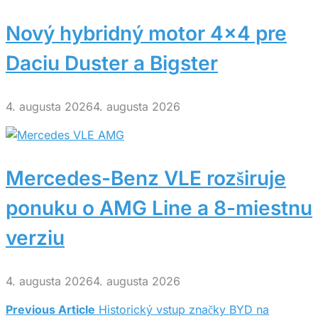
Nový hybridný motor 4×4 pre
Daciu Duster a Bigster
4. augusta 2026
4. augusta 2026
Mercedes-Benz VLE rozširuje
ponuku o AMG Line a 8-miestnu
verziu
4. augusta 2026
4. augusta 2026
Previous Article
Historický vstup značky BYD na
Navigácia