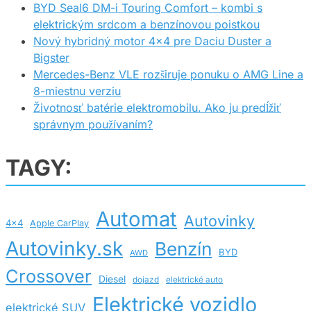
BYD Seal6 DM-i Touring Comfort – kombi s
elektrickým srdcom a benzínovou poistkou
Nový hybridný motor 4×4 pre Daciu Duster a
Bigster
Mercedes-Benz VLE rozširuje ponuku o AMG Line a
8-miestnu verziu
Životnosť batérie elektromobilu. Ako ju predĺžiť
správnym používaním?
TAGY:
Automat
Autovinky
4x4
Apple CarPlay
Autovinky.sk
Benzín
BYD
AWD
Crossover
Diesel
dojazd
elektrické auto
Elektrické vozidlo
elektrické SUV