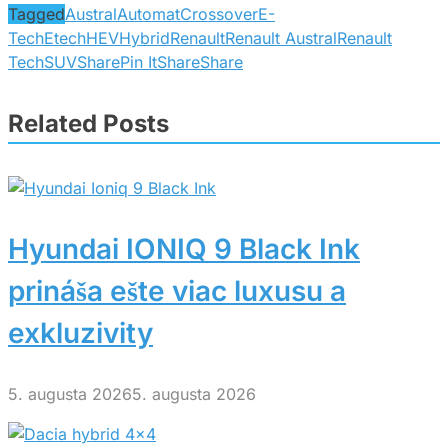
Tagged
Austral
Automat
Crossover
E-
Tech
Etech
HEV
Hybrid
Renault
Renault Austral
Renault
Tech
SUV
Share
Pin It
Share
Share
Related Posts
Hyundai IONIQ 9 Black Ink
prináša ešte viac luxusu a
exkluzivity
5. augusta 2026
5. augusta 2026