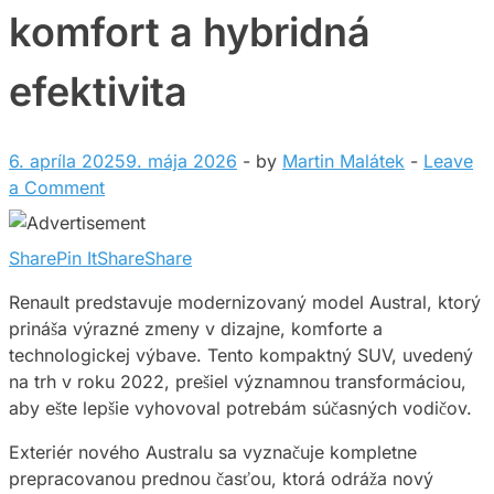
komfort a hybridná
efektivita
6. apríla 2025
9. mája 2026
-
by
Martin Malátek
-
Leave
a Comment
Share
Pin It
Share
Share
Renault predstavuje modernizovaný model Austral, ktorý
prináša výrazné zmeny v dizajne, komforte a
technologickej výbave. Tento kompaktný SUV, uvedený
na trh v roku 2022, prešiel významnou transformáciou,
aby ešte lepšie vyhovoval potrebám súčasných vodičov.
Exteriér nového Australu sa vyznačuje kompletne
prepracovanou prednou časťou, ktorá odráža nový